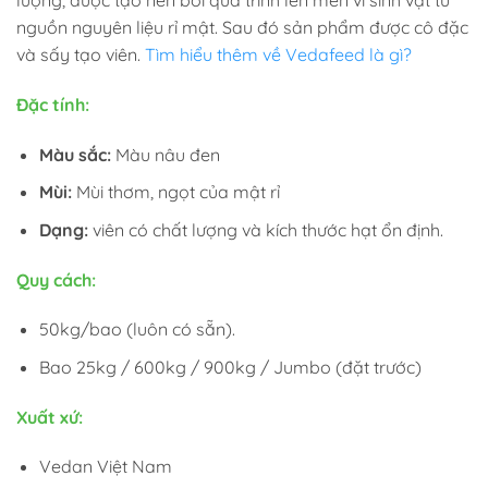
nguồn nguyên liệu rỉ mật. Sau đó sản phẩm được cô đặc
và sấy tạo viên.
Tìm hiểu thêm về Vedafeed là gì?
Đặc tính:
Màu sắc:
Màu nâu đen
Mùi:
Mùi thơm, ngọt của mật rỉ
Dạng:
viên có chất lượng và kích thước hạt ổn định.
Quy cách:
50kg/bao (luôn có sẵn).
Bao 25kg / 600kg / 900kg / Jumbo (đặt trước)
Xuất xứ:
Vedan Việt Nam