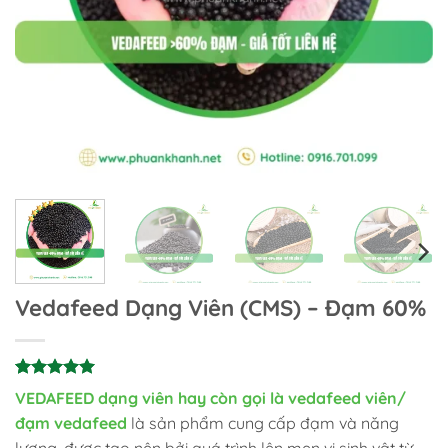
Vedafeed Dạng Viên (CMS) – Đạm 60%
5
16
trên 5
VEDAFEED dạng viên hay còn gọi là vedafeed viên/
dựa trên
đạm vedafeed
là sản phẩm cung cấp đạm và năng
đánh giá
lượng, được tạo nên bởi quá trình lên men vi sinh vật từ