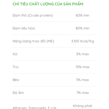
CHỈ TIÊU CHẤT LƯỢNG CỦA SẢN PHẨM:
Đạm thô (Crude protein):
60% min
Đạm tiêu hóa:
80% min
Năng lượng trao đổi (ME):
3,100 Kcal/Kg
Xơ:
3% max
Tro:
15% max
Béo:
3% max
Độ ẩm:
7% max
Không phát
Alfatoxin, Salmonella, E.coli: