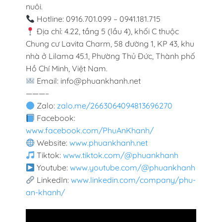
nuôi.
Hotline: 0916.701.099 – 0941.181.715
Địa chỉ: 4.22, tầng 5 (lầu 4), khối C thuộc
Chung cư Lavita Charm, 58 đường 1, KP 43, khu
nhà ở Lilama 45.1, Phường Thủ Đức, Thành phố
Hồ Chí Minh, Việt Nam.
Email: info@phuankhanh.net
———–
Zalo:
zalo.me/2663064094813696270
Facebook:
www.facebook.com/PhuAnKhanh/
Website:
www.phuankhanh.net
Tiktok:
www.tiktok.com/@phuankhanh
Youtube:
www.youtube.com/@phuankhanh
LinkedIn:
www.linkedin.com/company/phu-
an-khanh/