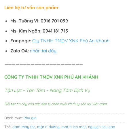
Liên hệ tư vấn sản phẩm:
Ms. Tường Vi: 0916 701 099
Ms. Kim Ngân: 0941 181 715
Fanpage:
Cty TNHH TMDV XNK Phú An Khánh
Zalo OA:
nhấn tại đây
—————————————————————
CÔNG TY TNHH TMDV XNK PHÚ AN KHÁNH
Tận Lực – Tận Tâm – Nâng Tầm Dịch Vụ
Đối tác tin cậy của các đơn vị chăn nuôi và thủy sản tại Việt Nam
Danh mục:
Phụ gia
Thẻ:
dam thay the
,
mật rỉ đường
,
mat ri len men
,
nguyen lieu cao