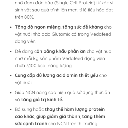
nhờ đạm đơn bào (Single Cell Protein) từ xác vi
sinh vật sau quá trình lên men, tỉ lệ tiêu hóa đạt
trên 80%.
Tăng độ ngon miệng
,
tăng sức đề kháng
cho
vật nuôi nhờ acid Glutamic có trong Vedafeed
dạng viên.
Dễ dàng c
ân bằng khẩu phần ăn
cho vật nuôi
nhờ mỗi kg sản phẩm Vedafeed dạng viên
chứa 3,100 kcal năng lượng.
Cung cấp đủ lượng acid amin thiết yếu
cho
vật nuôi.
Giúp NCN nâng cao hiệu quả sử dụng thức ăn
và
tăng giá trị kinh tế.
Bổ sung hoặc
thay thế hàm lượng protein
cao khác
,
giúp giảm giá thành
,
tăng thêm
sức cạnh tranh
cho NCN trên thị trường.