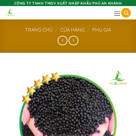
Skip
CÔNG TY TNHH TMDV XUẤT NHẬP KHẨU PHÚ AN KHÁNH
to
content
TRANG CHỦ
/
CỬA HÀNG
/
PHỤ GIA