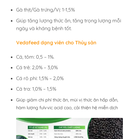
Gà thịt/Gà trứng/Vị: 1-1,5%
Giúp tăng lượng thức ăn, tăng trọng lượng mỗi
ngày và kháng bệnh tốt.
Vedafeed dạng viên cho Thủy sản
Cá, tôm: 0,5 – 1%.
Cá trê: 2,0% – 3,0%
Cá rô phi: 1,5% – 2,0%
Cá tra: 1,0% – 1,5%
Giúp giảm chi phí thức ăn, mùi vị thức ăn hấp dẫn,
hàm lượng fulvvic acid cao, cải thiện hệ miễn dịch