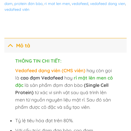
dam
,
protein đơn bào
,
ri mat len men
,
vedafeed
,
vedafeed dang vien
,
vedafeed viên
Mô tả
THÔNG TIN CHI TIẾT:
Vedafeed dạng viên (CMS viên)
hay còn gọi
là
cao đạm Vedafeed
hay
rỉ mật lên men cô
đặc
là sản phẩm đạm đơn bào
(Single Cell
Protein)
từ xác vi sinh vật sau quá trình lên
men từ nguồn nguyên liệu mật rỉ. Sau đó sản
phẩm được cô đặc và sấy tạo viên.
Tỷ lệ tiêu hóa đạt trên 80%.
Với cấu trúc đạm đơn bào, cao đạm