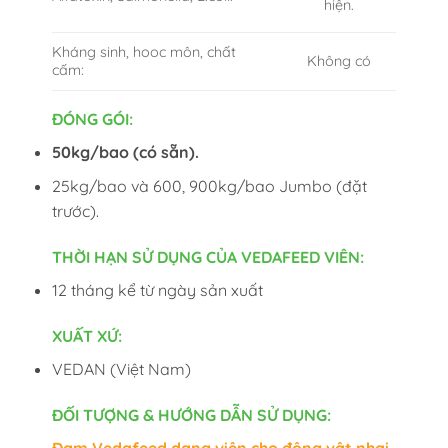
hiện.
Kháng sinh, hooc môn, chất
Không có
cấm:
ĐÓNG GÓI:
50kg/bao (có sẵn).
25kg/bao và 600, 900kg/bao Jumbo (đặt
trước).
THỜI HẠN SỬ DỤNG CỦA VEDAFEED VIÊN:
12 tháng kể từ ngày sản xuất
XUẤT XỨ:
VEDAN (Việt Nam)
ĐỐI TƯỢNG & HƯỚNG DẪN SỬ DỤNG:
Đạm Vedafeed dạng viên cho động vật nhai