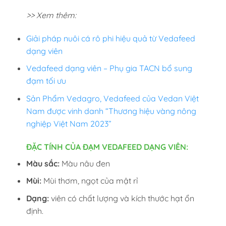
>> Xem thêm:
Giải pháp nuôi cá rô phi hiệu quả từ Vedafeed
dạng viên
Vedafeed dạng viên – Phụ gia TACN bổ sung
đạm tối ưu
Sản Phẩm Vedagro, Vedafeed của Vedan Việt
Nam được vinh danh “Thương hiệu vàng nông
nghiệp Việt Nam 2023”
ĐẶC TÍNH CỦA ĐẠM VEDAFEED DẠNG VIÊN:
Màu sắc:
Màu nâu đen
Mùi:
Mùi thơm, ngọt của mật rỉ
Dạng:
viên có chất lượng và kích thước hạt ổn
định.