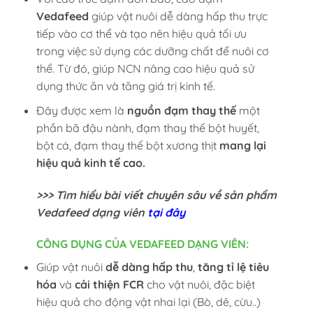
Vedafeed
giúp vật nuôi dễ dàng hấp thu trực
tiếp vào cơ thể và tạo nên hiệu quả tối ưu
trong việc sử dụng các dưỡng chất để nuôi cơ
thể. Từ đó, giúp NCN nâng cao hiệu quả sử
dụng thức ăn và tăng giá trị kinh tế.
Đây được xem là
nguồn đạm thay thế
một
phần bã đậu nành, đạm thay thế bột huyết,
bột cá, đạm thay thế bột xương thịt
mang lại
hiệu quả kinh tế cao.
>>> Tìm hiểu bài viết chuyên sâu về sản phẩm
Vedafeed dạng viên
tại đây
CÔNG DỤNG CỦA VEDAFEED DẠNG VIÊN:
Giúp vật nuôi
dễ dàng hấp thu
,
tăng tỉ lệ tiêu
hóa
và
cải thiện FCR
cho vật nuôi, đặc biệt
hiệu quả cho động vật nhai lại (Bò, dê, cừu..)