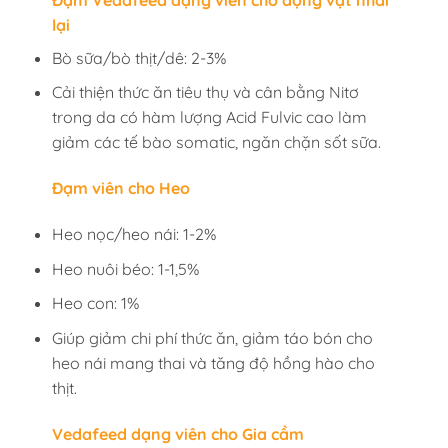
lại
Bò sữa/bò thịt/dê: 2-3%
Cải thiện thức ăn tiêu thụ và cân bằng Nitơ
trong da có hàm lượng Acid Fulvic cao làm
giảm các tế bào somatic, ngăn chặn sốt sữa.
Đạm viên cho Heo
Heo nọc/heo nái: 1-2%
Heo nuôi béo: 1-1,5%
Heo con: 1%
Giúp giảm chi phí thức ăn, giảm táo bón cho
heo nái mang thai và tăng độ hồng hào cho
thịt.
Vedafeed dạng viên cho Gia cầm