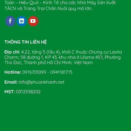
Toàn – Hiệu Quả – Kinh Tế cho các Nhà Máy Sản Xuất
TĂCN và Trang Trại Chăn Nuôi quy mô lớn.
THÔNG TIN LIÊN HỆ
Địa chỉ:
4.22, tầng 5 (lầu 4), khối C thuộc Chung cư Lavita
Charm, 58 đường 1, KP 43, khu nhà ở Lilama 45.1, Phường
Thủ Đức, Thành phố Hồ Chí Minh, Việt Nam.
Hotline:
0916701099 - 0941181715
Email:
info@phuankhanh.net
MST:
0312538202