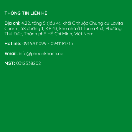
THÔNG TIN LIÊN HỆ
Địa chỉ:
4.22, tầng 5 (lầu 4), khối C thuộc Chung cư Lavita
Charm, 58 đường 1, KP 43, khu nhà ở Lilama 45.1, Phường
Thủ Đức, Thành phố Hồ Chí Minh, Việt Nam.
Hotline:
0916701099 - 0941181715
Email:
info@phuankhanh.net
MST:
0312538202