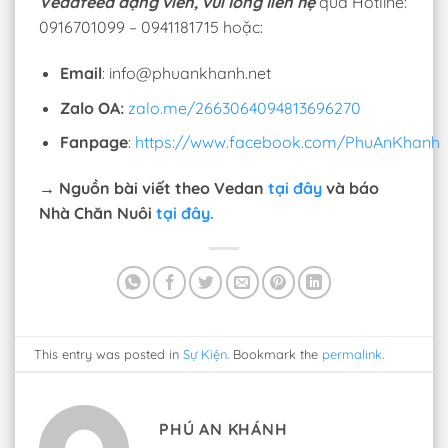
Vedafeed dạng viên, vui lòng liên hệ
qua Hotline:
0916701099 – 0941181715 hoặc:
Email
: info@phuankhanh.net
Zalo OA:
zalo.me/2663064094813696270
Fanpage
:
https://www.facebook.com/PhuAnKhanh
→ Nguồn bài viết theo Vedan
tại đây
và báo
Nhà Chăn Nuôi
tại đây.
This entry was posted in
Sự Kiện
. Bookmark the
permalink
.
PHÚ AN KHÁNH