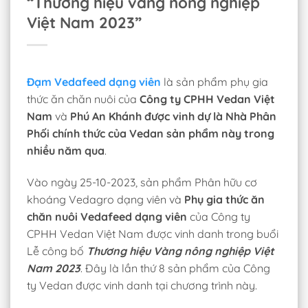
“Thương hiệu vàng nông nghiệp
Việt Nam 2023”
Đạm Vedafeed dạng viên
là sản phẩm phụ gia
thức ăn chăn nuôi của
Công ty CPHH Vedan Việt
Nam
và
Phú An Khánh được vinh dự là Nhà Phân
Phối chính thức của Vedan sản phẩm này trong
nhiều năm qua
.
Vào ngày 25-10-2023, sản phẩm Phân hữu cơ
khoáng Vedagro dạng viên và
Phụ gia thức ăn
chăn nuôi Vedafeed dạng viên
của Công ty
CPHH Vedan Việt Nam được vinh danh trong buổi
Lễ công bố
Thương hiệu Vàng nông nghiệp Việt
Nam 2023
. Đây là lần thứ 8 sản phẩm của Công
ty Vedan được vinh danh tại chương trình này.