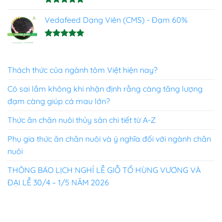
Được xếp
hạng
Vedafeed Dạng Viên (CMS) - Đạm 60%
5.00
5 sao
Được xếp
hạng
5.00
5 sao
Thách thức của ngành tôm Việt hiện nay?
Có sai lầm không khi nhận định rằng càng tăng lượng
đạm càng giúp cá mau lớn?
Thức ăn chăn nuôi thủy sản chi tiết từ A-Z
Phụ gia thức ăn chăn nuôi và ý nghĩa đối với ngành chăn
nuôi
THÔNG BÁO LỊCH NGHỈ LỄ GIỖ TỔ HÙNG VƯƠNG VÀ
ĐẠI LỄ 30/4 – 1/5 NĂM 2026