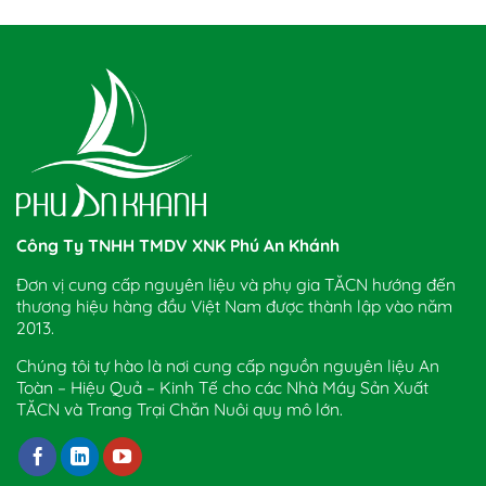
Công Ty TNHH TMDV XNK Phú An Khánh
Đơn vị cung cấp nguyên liệu và phụ gia TĂCN hướng đến
thương hiệu hàng đầu Việt Nam được thành lập vào năm
2013.
Chúng tôi tự hào là nơi cung cấp nguồn nguyên liệu An
Toàn – Hiệu Quả – Kinh Tế cho các Nhà Máy Sản Xuất
TĂCN và Trang Trại Chăn Nuôi quy mô lớn.