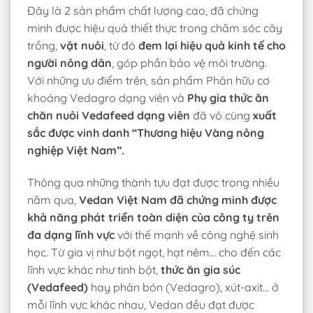
Đây là 2 sản phẩm chất lượng cao, đã chứng
minh được hiệu quả thiết thực trong chăm sóc cây
trồng,
vật nuôi
, từ đó
đem lại hiệu quả kinh tế cho
người nông dân
, góp phần bảo vệ môi trường.
Với những ưu điểm trên, sản phẩm Phân hữu cơ
khoáng Vedagro dạng viên và
Phụ gia thức ăn
chăn nuôi Vedafeed dạng viên
đã vô cùng
xuất
sắc được vinh danh “Thương hiệu Vàng nông
nghiệp Việt Nam”.
Thông qua những thành tựu đạt được trong nhiều
năm qua,
Vedan Việt Nam đã chứng minh được
khả năng phát triển toàn diện của công ty trên
đa dạng lĩnh vực
với thế mạnh về công nghệ sinh
học. Từ gia vị như bột ngọt, hạt nêm… cho đến các
lĩnh vực khác như tinh bột,
thức ăn gia súc
(Vedafeed)
hay phân bón (Vedagro), xút-axit… ở
mỗi lĩnh vực khác nhau, Vedan đều đạt được