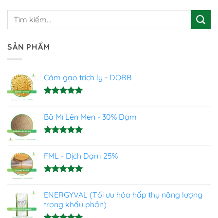
SẢN PHẨM
Cám gạo trích ly - DORB
Được xếp
hạng
5.00
Bã Mì Lên Men - 30% Đạm
5 sao
Được xếp
hạng
5.00
FML - Dịch Đạm 25%
5 sao
Được xếp
hạng
4.93
ENERGYVAL (Tối ưu hóa hấp thụ năng lượng
5 sao
trong khẩu phần)