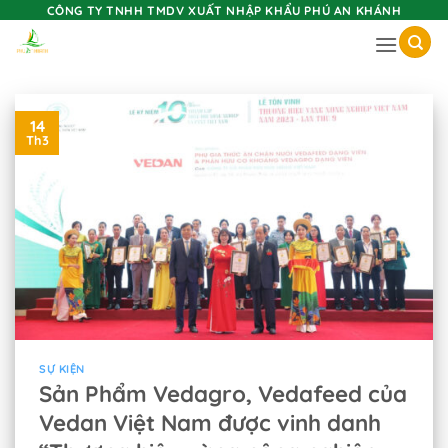
Skip
CÔNG TY TNHH TMDV XUẤT NHẬP KHẨU PHÚ AN KHÁNH
to
content
14
Th3
SỰ KIỆN
Sản Phẩm Vedagro, Vedafeed của
Vedan Việt Nam được vinh danh