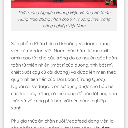
Thứ trưởng Nguyễn Hoàng Hiệp và ông Hồ Xuân
Hùng trao chứng nhận cho 99 Thương hiệu Vàng
nông nghiệp Việt Nam
Sản phẩm Phân hữu cơ khoáng Vedagro dạng
viên của Vedan Việt Nam chứa hàm lượng axit
amin cao tốt cho cây trồng do có nguồn gốc hoàn
toàn từ thiên nhiên (mật rỉ của đường, tinh bột mì,
chiết xuất cây củ cải đường) và được lên men theo
quy trình tiên tiến của Đài Loan (Trung Quốc).
Ngoài ra, Vedagro còn sử dụng được cho hầu hết
các loại cây trồng, có thể dùng để bón lót hay bón
thúc và vô cùng phù hợp với nền nông nghiệp
xanh.
Phụ gia thức ăn chăn nuôi Vedafeed dạng viên là
sản phẩm được Vedan Việt Nam sản xuất,
đáp