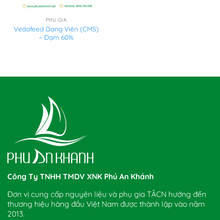
PHỤ GIA
Vedafeed Dạng Viên (CMS)
– Đạm 60%
Công Ty TNHH TMDV XNK Phú An Khánh
Đơn vị cung cấp nguyên liệu và phụ gia TĂCN hướng đến
thương hiệu hàng đầu Việt Nam được thành lập vào năm
2013.