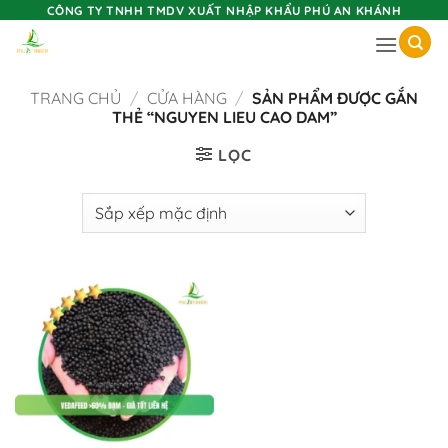
Skip
CÔNG TY TNHH TMDV XUẤT NHẬP KHẨU PHÚ AN KHÁNH
to
content
TRANG CHỦ
/
CỬA HÀNG
/
SẢN PHẨM ĐƯỢC GẮN
THẺ “NGUYEN LIEU CAO DAM”
LỌC