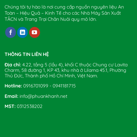
Chúng tôi tự hào là nơi cung cấp nguồn nguyên liệu An
Toàn – Hiệu Quả – Kinh Tế cho các Nhà Máy Sản Xuất
TĂCN và Trang Trại Chăn Nuôi quy mô lớn.
THÔNG TIN LIÊN HỆ
Địa chỉ:
4.22, tầng 5 (lầu 4), khối C thuộc Chung cư Lavita
Charm, 58 đường 1, KP 43, khu nhà ở Lilama 45.1, Phường
Thủ Đức, Thành phố Hồ Chí Minh, Việt Nam.
Hotline:
0916701099 - 0941181715
Email:
info@phuankhanh.net
MST:
0312538202