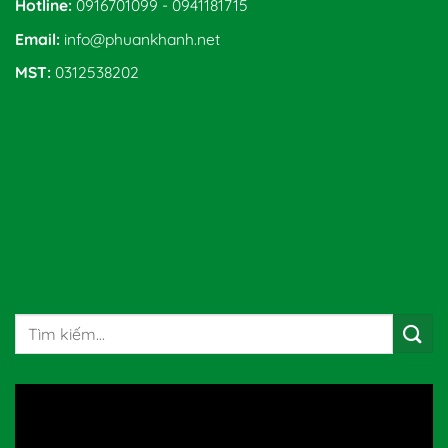
Hotline:
0916701099 - 0941181715
Email:
info@phuankhanh.net
MST:
0312538202
Tìm
kiếm: