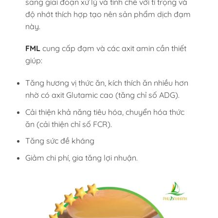
sang giai đoạn xử lý và tinh chế với tỉ trọng và
độ nhớt thích hợp tạo nên sản phẩm dịch đạm
này.
FML
cung cấp đạm và các axit amin cần thiết
giúp:
Tăng hương vị thức ăn, kích thích ăn nhiều hơn
nhờ có axit Glutamic cao (tăng chỉ số ADG).
Cải thiện khả năng tiêu hóa, chuyển hóa thức
ăn (cải thiện chỉ số FCR).
Tăng sức đề kháng
Giảm chi phí, gia tăng lợi nhuận.