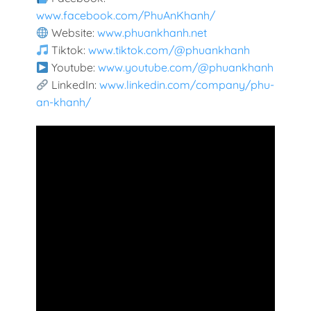
www.facebook.com/PhuAnKhanh/
Website:
www.phuankhanh.net
Tiktok:
www.tiktok.com/@phuankhanh
Youtube:
www.youtube.com/@phuankhanh
LinkedIn:
www.linkedin.com/company/phu-
an-khanh/