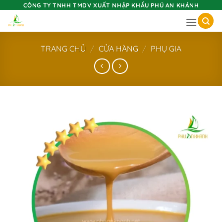
Skip
CÔNG TY TNHH TMDV XUẤT NHẬP KHẨU PHÚ AN KHÁNH
to
content
TRANG CHỦ
/
CỬA HÀNG
/
PHỤ GIA