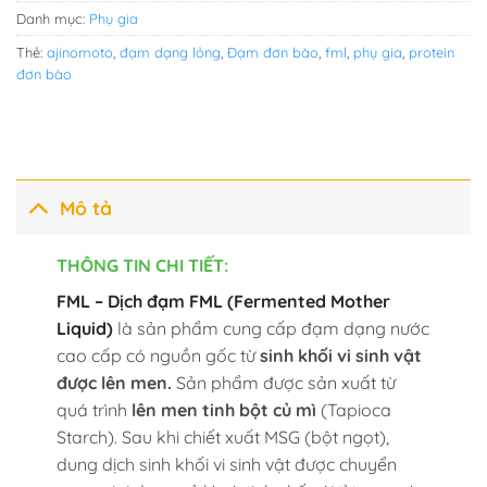
Danh mục:
Phụ gia
Thẻ:
ajinomoto
,
đạm dạng lỏng
,
Đạm đơn bào
,
fml
,
phụ gia
,
protein
đơn bào
Mô tả
THÔNG TIN CHI TIẾT:
FML – Dịch đạm FML (Fermented Mother
Liquid)
là sản phẩm cung cấp đạm dạng nước
cao cấp có nguồn gốc từ
sinh khối vi sinh vật
được lên men.
Sản phẩm được sản xuất từ
quá trình
lên men tinh bột củ mì
(Tapioca
Starch). Sau khi chiết xuất MSG (bột ngọt),
dung dịch sinh khối vi sinh vật được chuyển