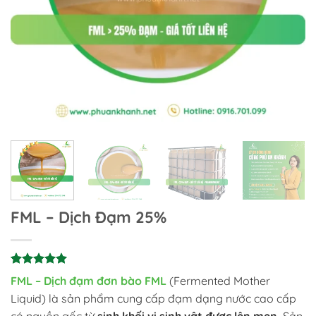
FML – Dịch Đạm 25%
4.93
15
trên 5
FML – Dịch đạm đơn bào FML
(
Fermented Mother
dựa trên
Liquid) là sản phẩm cung cấp đạm dạng nước cao cấp
đánh giá
có nguồn gốc từ
sinh khối vi sinh vật được lên men.
Sản