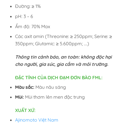
Đường: ≥ 1%
pH: 3 – 6
Ẩm độ: 70% Max
Các axit amin (Threonine: ≥ 250ppm; Serine: ≥
350ppm; Glutamic: ≥ 5.600ppm; ….)
Thông tin cảnh báo, an toàn: không độc hại
cho người, gia súc, gia cầm và môi trường.
ĐẶC TÍNH CỦA DỊCH ĐẠM ĐƠN BÀO FML:
Màu sắc:
Màu nâu sáng
Mùi:
Mùi thơm lên men đặc trưng
XUẤT XỨ:
Ajinomoto Việt Nam