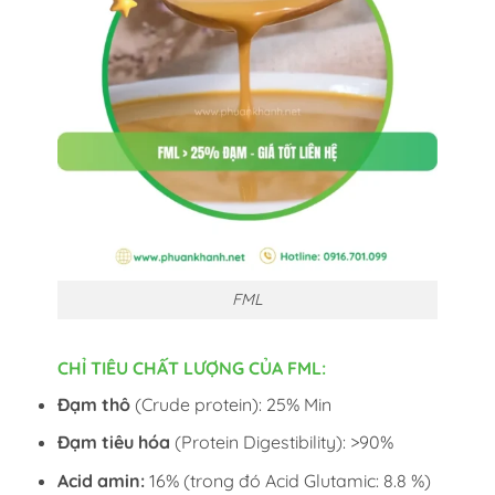
FML
CHỈ TIÊU CHẤT LƯỢNG CỦA FML:
Đạm thô
(Crude protein): 25% Min
Đạm tiêu hóa
(Protein Digestibility): >90%
Acid amin:
16% (trong đó Acid Glutamic: 8.8 %)