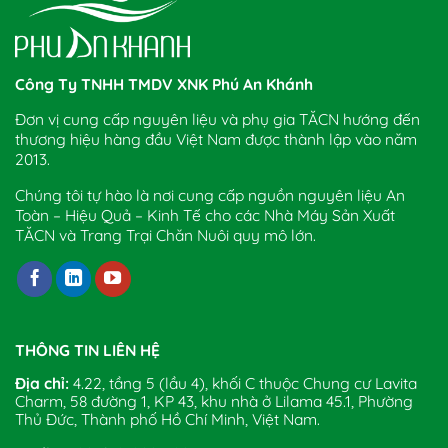
Công Ty TNHH TMDV XNK Phú An Khánh
Đơn vị cung cấp nguyên liệu và phụ gia TĂCN hướng đến
thương hiệu hàng đầu Việt Nam được thành lập vào năm
2013.
Chúng tôi tự hào là nơi cung cấp nguồn nguyên liệu An
Toàn – Hiệu Quả – Kinh Tế cho các Nhà Máy Sản Xuất
TĂCN và Trang Trại Chăn Nuôi quy mô lớn.
THÔNG TIN LIÊN HỆ
Địa chỉ:
4.22, tầng 5 (lầu 4), khối C thuộc Chung cư Lavita
Charm, 58 đường 1, KP 43, khu nhà ở Lilama 45.1, Phường
Thủ Đức, Thành phố Hồ Chí Minh, Việt Nam.