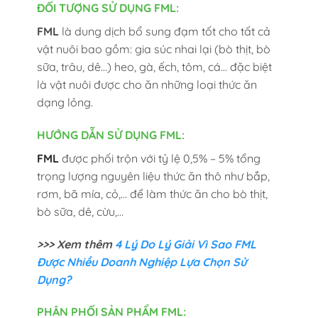
ĐỐI TƯỢNG SỬ DỤNG FML:
FML
là dung dịch bổ sung đạm tốt cho tất cả
vật nuôi bao gồm: gia súc nhai lại (bò thịt, bò
sữa, trâu, dê…) heo, gà, ếch, tôm, cá… đặc biệt
là vật nuôi được cho ăn những loại thức ăn
dạng lỏng.
HƯỚNG DẪN SỬ DỤNG FML:
FML
được phối trộn với tỷ lệ 0,5% – 5% tổng
trọng lượng nguyên liệu thức ăn thô như bắp,
rơm, bã mía, cỏ,… để làm thức ăn cho bò thịt,
bò sữa, dê, cừu,…
>>> Xem thêm
4 Lý Do Lý Giải Vì Sao FML
Được Nhiều Doanh Nghiệp Lựa Chọn Sử
Dụng?
PHÂN PHỐI SẢN PHẨM FML: