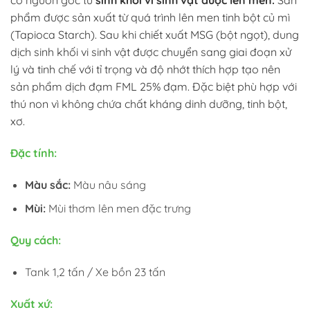
phẩm được sản xuất từ quá trình lên men tinh bột củ mì
(Tapioca Starch). Sau khi chiết xuất MSG (bột ngọt), dung
dịch sinh khối vi sinh vật được chuyển sang giai đoạn xử
lý và tinh chế với tỉ trọng và độ nhớt thích hợp tạo nên
sản phẩm dịch đạm FML 25% đạm.
Đặc biệt phù hợp với
thú non vì không chứa chất kháng dinh dưỡng, tinh bột,
xơ.
Đặc tính:
Màu sắc:
Màu nâu sáng
Mùi:
Mùi thơm lên men đặc trưng
Quy cách:
Tank 1,2 tấn / Xe bồn 23 tấn
Xuất xứ: