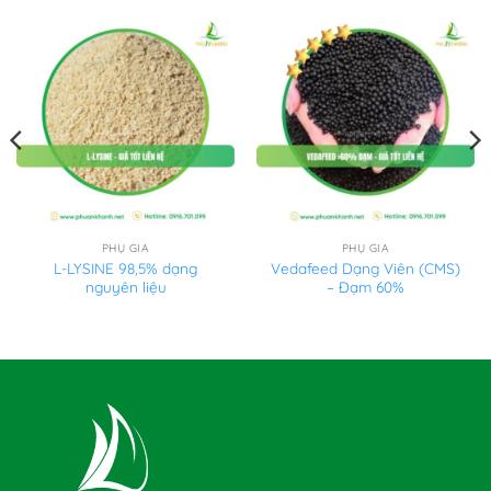
PHỤ GIA
PHỤ GIA
L-LYSINE 98,5% dạng
Vedafeed Dạng Viên (CMS)
nguyên liệu
– Đạm 60%