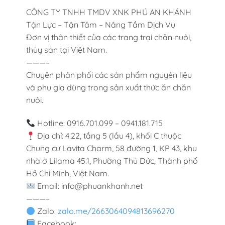
CÔNG TY TNHH TMDV XNK PHÚ AN KHÁNH
Tận Lực – Tận Tâm – Nâng Tầm Dịch Vụ
Đơn vị thân thiết của các trang trại chăn nuôi,
thủy sản tại Việt Nam.
———–
Chuyên phân phối các sản phẩm nguyên liệu
và phụ gia dùng trong sản xuất thức ăn chăn
nuôi.
Hotline: 0916.701.099 – 0941.181.715
Địa chỉ: 4.22, tầng 5 (lầu 4), khối C thuộc
Chung cư Lavita Charm, 58 đường 1, KP 43, khu
nhà ở Lilama 45.1, Phường Thủ Đức, Thành phố
Hồ Chí Minh, Việt Nam.
Email: info@phuankhanh.net
———–
Zalo:
zalo.me/2663064094813696270
Facebook: