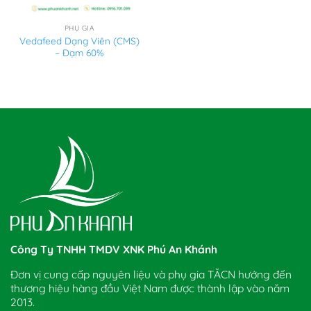
PHỤ GIA
Vedafeed Dạng Viên (CMS)
– Đạm 60%
Công Ty TNHH TMDV XNK Phú An Khánh
Đơn vị cung cấp nguyên liệu và phụ gia TĂCN hướng đến
thương hiệu hàng đầu Việt Nam được thành lập vào năm
2013.