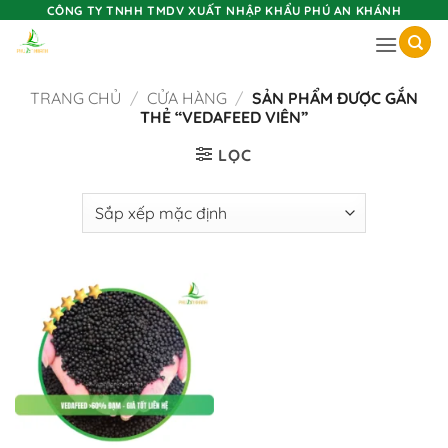
Skip
CÔNG TY TNHH TMDV XUẤT NHẬP KHẨU PHÚ AN KHÁNH
to
content
TRANG CHỦ
/
CỬA HÀNG
/
SẢN PHẨM ĐƯỢC GẮN
THẺ “VEDAFEED VIÊN”
LỌC