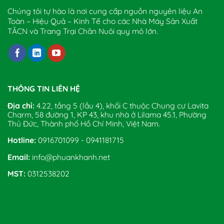
Chúng tôi tự hào là nơi cung cấp nguồn nguyên liệu An
Toàn – Hiệu Quả – Kinh Tế cho các Nhà Máy Sản Xuất
TĂCN và Trang Trại Chăn Nuôi quy mô lớn.
THÔNG TIN LIÊN HỆ
Địa chỉ:
4.22, tầng 5 (lầu 4), khối C thuộc Chung cư Lavita
Charm, 58 đường 1, KP 43, khu nhà ở Lilama 45.1, Phường
Thủ Đức, Thành phố Hồ Chí Minh, Việt Nam.
Hotline:
0916701099 - 0941181715
Email:
info@phuankhanh.net
MST:
0312538202