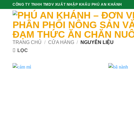
Skip
CÔNG TY TNHH TMDV XUẤT NHẬP KHẨU PHÚ AN KHÁNH
to
content
TRANG CHỦ
/
CỬA HÀNG
/
NGUYÊN LIỆU
LỌC