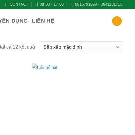
CONTACT
08:00 - 17:00
0916701099 - 0941181715
YỂN DỤNG
LIÊN HỆ
 tất cả 12 kết quả