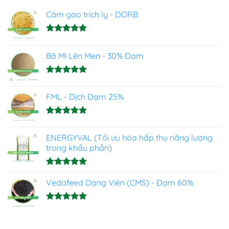
Cám gạo trích ly - DORB
Được xếp
hạng
5.00
Bã Mì Lên Men - 30% Đạm
5 sao
Được xếp
hạng
5.00
FML - Dịch Đạm 25%
5 sao
Được xếp
hạng
4.93
ENERGYVAL (Tối ưu hóa hấp thụ năng lượng
5 sao
trong khẩu phần)
Được xếp
hạng
Vedafeed Dạng Viên (CMS) - Đạm 60%
5.00
5 sao
Được xếp
hạng
5.00
5 sao