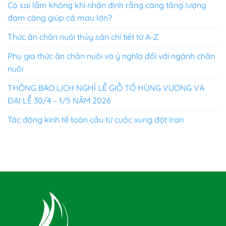
Có sai lầm không khi nhận định rằng càng tăng lượng
đạm càng giúp cá mau lớn?
Thức ăn chăn nuôi thủy sản chi tiết từ A-Z
Phụ gia thức ăn chăn nuôi và ý nghĩa đối với ngành chăn
nuôi
THÔNG BÁO LỊCH NGHỈ LỄ GIỖ TỔ HÙNG VƯƠNG VÀ
ĐẠI LỄ 30/4 – 1/5 NĂM 2026
Tác động kinh tế toàn cầu từ cuộc xung đột Iran