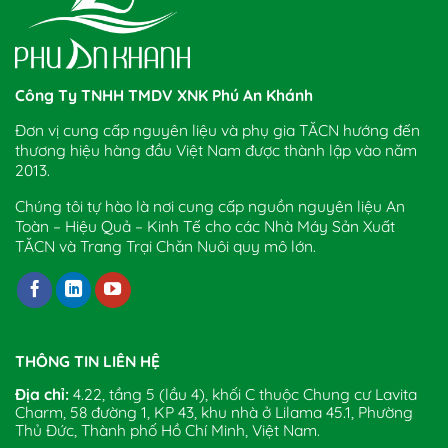
Công Ty TNHH TMDV XNK Phú An Khánh
Đơn vị cung cấp nguyên liệu và phụ gia TĂCN hướng đến
thương hiệu hàng đầu Việt Nam được thành lập vào năm
2013.
Chúng tôi tự hào là nơi cung cấp nguồn nguyên liệu An
Toàn – Hiệu Quả – Kinh Tế cho các Nhà Máy Sản Xuất
TĂCN và Trang Trại Chăn Nuôi quy mô lớn.
THÔNG TIN LIÊN HỆ
Địa chỉ:
4.22, tầng 5 (lầu 4), khối C thuộc Chung cư Lavita
Charm, 58 đường 1, KP 43, khu nhà ở Lilama 45.1, Phường
Thủ Đức, Thành phố Hồ Chí Minh, Việt Nam.