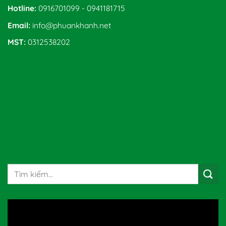
Hotline:
0916701099 - 0941181715
Email:
info@phuankhanh.net
MST:
0312538202
Tìm
kiếm: