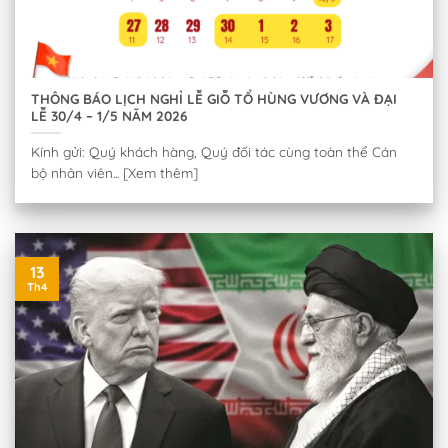
THÔNG BÁO LỊCH NGHỈ LỄ GIỖ TỔ HÙNG VƯƠNG VÀ ĐẠI
LỄ 30/4 – 1/5 NĂM 2026
Kính gửi: Quý khách hàng, Quý đối tác cùng toàn thể Cán
bộ nhân viên... [Xem thêm]
13
Th4