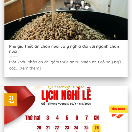
Phụ gia thức ăn chăn nuôi và ý nghĩa đối với ngành chăn
nuôi
Một khẩu phần ăn chỉ gồm thức ăn tự nhiên như cỏ hay ngũ
cốc... [Xem thêm]
21
Th4