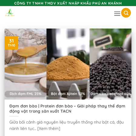
Skip
CÔNG TY TNHH TMDV XUẤT NHẬP KHẨU PHÚ AN KHÁNH
to
content
31
Th10
Đạm đơn bào | Protein đơn bào – Giải pháp thay thế đạm
động vật trong sản xuất TACN
Giữa bối cảnh giá nguyên liệu truyền thống như bột cá, đậu
nành liên tục... [Xem thêm]