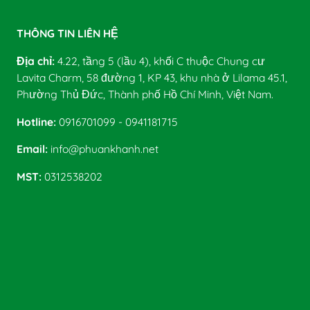
THÔNG TIN LIÊN HỆ
Địa chỉ:
4.22, tầng 5 (lầu 4), khối C thuộc Chung cư
Lavita Charm, 58 đường 1, KP 43, khu nhà ở Lilama 45.1,
Phường Thủ Đức, Thành phố Hồ Chí Minh, Việt Nam.
Hotline:
0916701099 - 0941181715
Email:
info@phuankhanh.net
MST:
0312538202