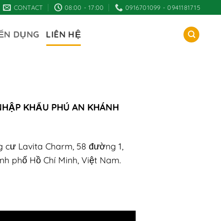
CONTACT
08:00 - 17:00
0916701099 - 0941181715
ỂN DỤNG
LIÊN HỆ
NHẬP KHẨU PHÚ AN KHÁNH
ng cư Lavita Charm, 58 đường 1,
nh phố Hồ Chí Minh, Việt Nam.