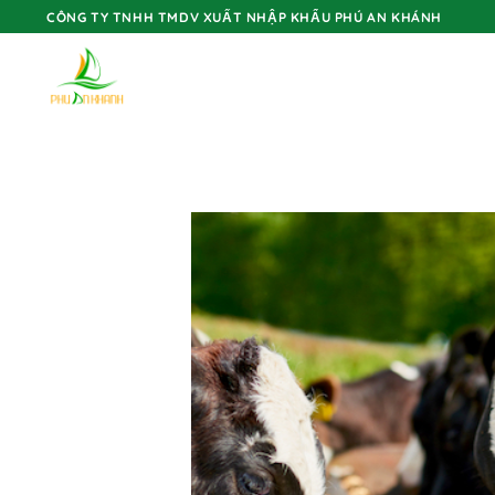
Skip
CÔNG TY TNHH TMDV XUẤT NHẬP KHẨU PHÚ AN KHÁNH
to
content