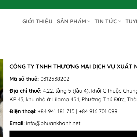
GIỚI THIỆU
SẢN PHẨM
TIN TỨC
TUY
CÔNG TY TNHH THƯƠNG MẠI DỊCH VỤ XUẤT 
Mã số thuế:
0312538202
Địa chỉ thuế:
4.22, tầng 5 (lầu 4), khối C thuộc Chu
KP 43, khu nhà ở Lilama 45.1, Phường Thủ Đức, Thà
Điện thoại
: +84 941 181 715 | +84 916 701 099
Email
: info@phuankhanh.net