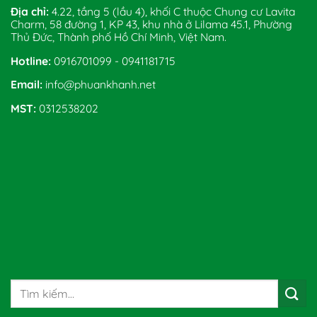
Địa chỉ:
4.22, tầng 5 (lầu 4), khối C thuộc Chung cư Lavita
Charm, 58 đường 1, KP 43, khu nhà ở Lilama 45.1, Phường
Thủ Đức, Thành phố Hồ Chí Minh, Việt Nam.
Hotline:
0916701099 - 0941181715
Email:
info@phuankhanh.net
MST:
0312538202
Tìm
kiếm: