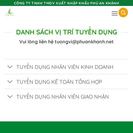
Skip
CÔNG TY TNHH TMDV XUẤT NHẬP KHẨU PHÚ AN KHÁNH
to
content
DANH SÁCH VỊ TRÍ TUYỂN DỤNG
Vui lòng liên hệ tuongvi@phuankhanh.net
TUYỂN DỤNG NHÂN VIÊN KINH DOANH
TUYỂN DỤNG KẾ TOÁN TỔNG HỢP
TUYỂN DỤNG NHÂN VIÊN GIAO NHẬN