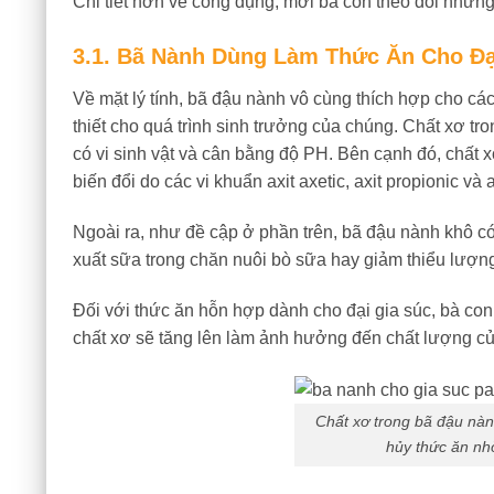
Chi tiết hơn về công dụng, mời bà con theo dõi những 
3.1. Bã Nành Dùng Làm Thức Ăn Cho Đạ
Về mặt lý tính, bã đậu nành vô cùng thích hợp cho cá
thiết cho quá trình sinh trưởng của chúng. Chất xơ tro
có vi sinh vật và cân bằng độ PH. Bên cạnh đó, chất x
biến đổi do các vi khuẩn axit axetic, axit propionic và ax
Ngoài ra, như đề cập ở phần trên, bã đậu nành khô c
xuất sữa trong chăn nuôi bò sữa hay giảm thiểu lượng
Đối với thức ăn hỗn hợp dành cho đại gia súc, bà co
chất xơ sẽ tăng lên làm ảnh hưởng đến chất lượng củ
Chất xơ trong
bã đậu nàn
hủy thức ăn nh