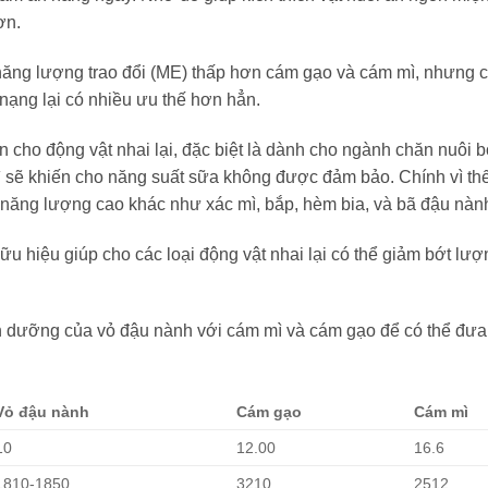
hơn.
ăng lượng trao đổi (ME) thấp hơn cám gạo và cám mì, nhưng c
nạng lại có nhiều ưu thế hơn hẳn.
 cho động vật nhai lại, đặc biệt là dành cho ngành chăn nuôi b
ì sẽ khiến cho năng suất sữa không được đảm bảo. Chính vì thế
 năng lượng cao khác như xác mì, bắp, hèm bia, và bã đậu nàn
hữu hiệu giúp cho các loại động vật nhai lại có thể giảm bớt lư
h dưỡng của vỏ đậu nành với cám mì và cám gạo để có thể đưa
Vỏ đậu nành
Cám gạo
Cám mì
10
12.00
16.6
1810-1850
3210
2512