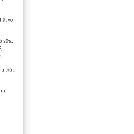
hất xơ
ò sữa.
,
h.
ợng thức
 ra