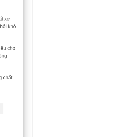
ất xơ
 hôi khó
iều cho
uồng
g chất