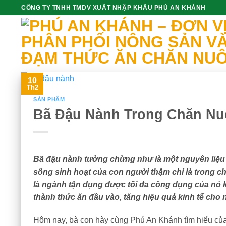
Skip
CÔNG TY TNHH TMDV XUẤT NHẬP KHẨU PHÚ AN KHÁNH
to
content
10
Th2
SẢN PHẨM
Bã Đậu Nành Trong Chăn Nuô
Bã đậu nành tưởng chừng như là một nguyên liệu b
sống sinh hoạt của con người thậm chí là trong c
là ngành tận dụng được tối đa công dụng của nó kh
thành thức ăn đầu vào, tăng hiệu quả kinh tế cho
Hôm nay, bà con hày cùng Phú An Khánh tìm hiểu củ