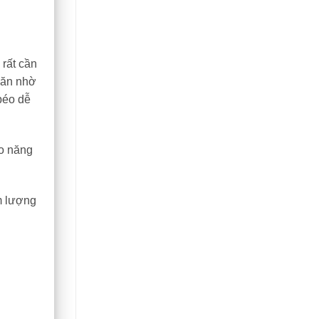
 rất cần
c ăn nhờ
 béo dễ
ao năng
m lượng