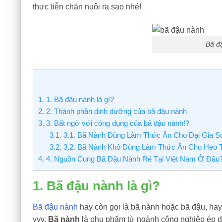
thực tiễn chăn nuôi ra sao nhé!
Bã đ
1.
1. Bã đậu nành là gì?
2.
2. Thành phần dinh dưỡng của bã đậu nành
3.
3. Bất ngờ với công dụng của bã đậu nành!?
3.1.
3.1. Bã Nành Dùng Làm Thức Ăn Cho Đại Gia S
3.2.
3.2. Bã Nành Khô Dùng Làm Thức Ăn Cho Heo 
4.
4. Nguồn Cung Bã Đậu Nành Rẻ Tại Việt Nam Ở Đâu
1. Bã đậu nành là gì?
Bã đậu nành
hay còn gọi là bã nành hoặc bã đậu, ha
vvv.
Bã nành
là phụ phẩm từ ngành công nghiệp ép d