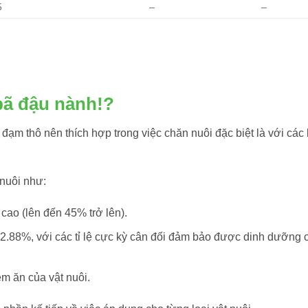
5
–
–
bã đậu nành!?
ạm thô nên thích hợp trong việc chăn nuôi đặc biệt là với các 
nuôi như:
cao (lên đến 45% trở lên).
n 2.88%, với các tỉ lệ cực kỳ cân đối đảm bảo được dinh dưỡng 
èm ăn của vật nuôi.