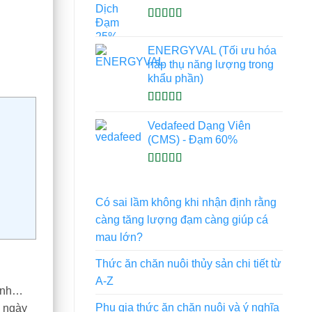
Được xếp
hạng
4.93
5
ENERGYVAL (Tối ưu hóa
sao
hấp thụ năng lượng trong
khẩu phần)
Được xếp
hạng
5.00
5
Vedafeed Dạng Viên
sao
(CMS) - Đạm 60%
Được xếp
hạng
5.00
5
sao
Có sai lầm không khi nhận định rằng
càng tăng lượng đạm càng giúp cá
mau lớn?
Thức ăn chăn nuôi thủy sản chi tiết từ
A-Z
nành…
Phụ gia thức ăn chăn nuôi và ý nghĩa
y ngày