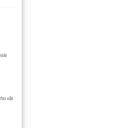
loài
cho vật