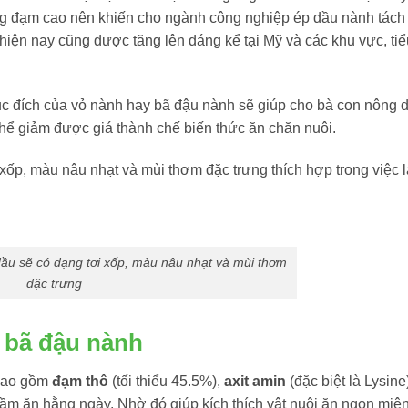
ng đạm cao nên khiến cho ngành công nghiệp ép dầu nành tách
iện nay cũng được tăng lên đáng kể tại Mỹ và các khu vực, ti
 đích của vỏ nành hay bã đậu nành sẽ giúp cho bà con nông d
 thể giảm được giá thành chế biến thức ăn chăn nuôi.
xốp, màu nâu nhạt và mùi thơm đặc trưng thích hợp trong việc 
ầu sẽ có dạng tơi xốp, màu nâu nhạt và mùi thơm
đặc trưng
 bã đậu nành
 bao gồm
đạm thô
(tối thiểu 45.5%),
axit amin
(đặc biệt là Lysine
 cầm ăn hằng ngày.
Nhờ đó giúp kích thích vật nuôi ăn ngon miệ