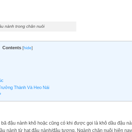
ậu nành trong chăn nuôi
Contents
[
hide
]
úc
Trưởng Thành Và Heo Nái
?
y bã đậu nành khô hoặc cũng có khi được gọi là khô dầu đậu 
ầu nành từ hạt đậu nành/đậu tương. Ngành chăn nuôi hiện na