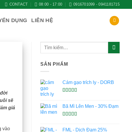
CONTACT
08:00 - 17:00
0916701099 - 0941181715
YỂN DỤNG
LIÊN HỆ
SẢN PHẨM
Cám gạo trích ly - DORB
 đời
Được xếp
uôi sẽ
hạng
5.00
5
Bã Mì Lên Men - 30% Đạm
sao
iảm giá
Được xếp
hạng
5.00
5
g vào
FML - Dịch Đạm 25%
sao