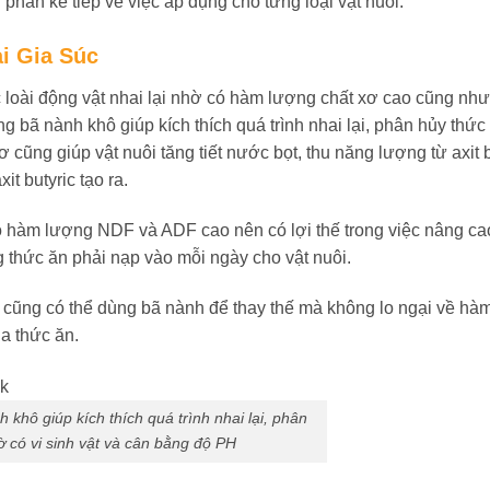
phần kế tiếp về việc áp dụng cho từng loại vật nuôi.
i Gia Súc
c loài động vật nhai lại nhờ có hàm lượng chất xơ cao cũng như
ng bã nành khô giúp kích thích quá trình nhai lại, phân hủy thứ
ơ cũng giúp vật nuôi tăng tiết nước bọt, thu năng lượng từ axit
it butyric tạo ra.
ó hàm lượng NDF và ADF cao nên có lợi thế trong việc nâng c
 thức ăn phải nạp vào mỗi ngày cho vật nuôi.
n cũng có thể dùng bã nành để thay thế mà không lo ngại về hà
a thức ăn.
h khô
giúp kích thích quá trình nhai lại, phân
ờ có vi sinh vật và cân bằng độ PH