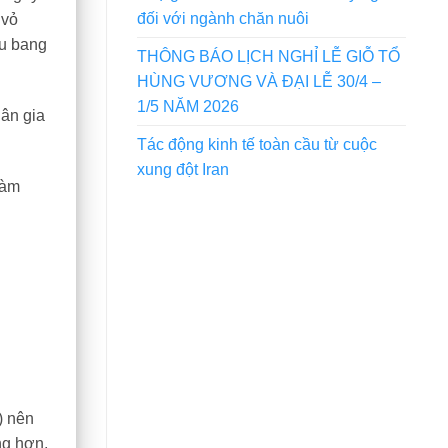
đối với ngành chăn nuôi
 vỏ
ểu bang
THÔNG BÁO LỊCH NGHỈ LỄ GIỖ TỔ
HÙNG VƯƠNG VÀ ĐẠI LỄ 30/4 –
1/5 NĂM 2026
ân gia
Tác động kinh tế toàn cầu từ cuộc
xung đột Iran
làm
) nên
ng hơn,