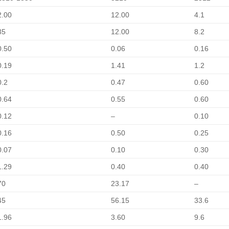
2.00
12.00
4.1
35
12.00
8.2
0.50
0.06
0.16
0.19
1.41
1.2
0.2
0.47
0.60
0.64
0.55
0.60
0.12
–
0.10
0.16
0.50
0.25
0.07
0.10
0.30
1.29
0.40
0.40
70
23.17
–
45
56.15
33.6
1.96
3.60
9.6