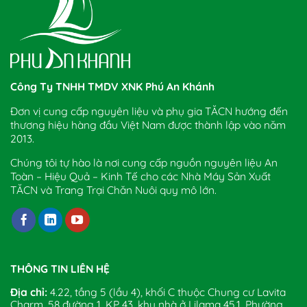
Công Ty TNHH TMDV XNK Phú An Khánh
Đơn vị cung cấp nguyên liệu và phụ gia TĂCN hướng đến
thương hiệu hàng đầu Việt Nam được thành lập vào năm
2013.
Chúng tôi tự hào là nơi cung cấp nguồn nguyên liệu An
Toàn – Hiệu Quả – Kinh Tế cho các Nhà Máy Sản Xuất
TĂCN và Trang Trại Chăn Nuôi quy mô lớn.
THÔNG TIN LIÊN HỆ
Địa chỉ:
4.22, tầng 5 (lầu 4), khối C thuộc Chung cư Lavita
Charm, 58 đường 1, KP 43, khu nhà ở Lilama 45.1, Phường