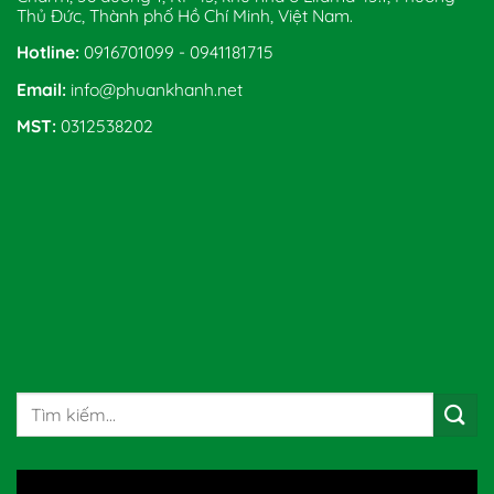
Thủ Đức, Thành phố Hồ Chí Minh, Việt Nam.
Hotline:
0916701099 - 0941181715
Email:
info@phuankhanh.net
MST:
0312538202
Tìm
kiếm: