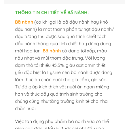
THÔNG TIN CHI TIẾT VỀ BÃ NÀNH:
Bã nành
(có khi gọi là bã đậu nành hay khô
đậu nành) là một thành phần từ hạt đậu nành/
đậu tương thu được sau quá trình chiết tách
dầu nành thông qua tinh chiết hay dùng dung
môi hòa tan.
Bã nành
có dạng tơi xốp, màu
nâu nhạt và mùi thơm đặc trưng. Với lượng
đạm thô tối thiểu 45,5%, giàu axit amin thiết
yếu đặc biệt là Lysine nên bã nành được dùng
làm thức ăn chăn nuôi cho gia cầm, gia súc…
Từ đó giúp kích thích vật nuôi ăn ngon miệng
hơn và thúc đẩy quá trình sinh trưởng cho
chúng cũng như tăng trưởng kinh tế cho nhà
chăn nuôi.
Việc tận dụng phụ phẩm bã nành vừa có thể
giúp các đơn vị tối ưu được chi phí đầu vào,