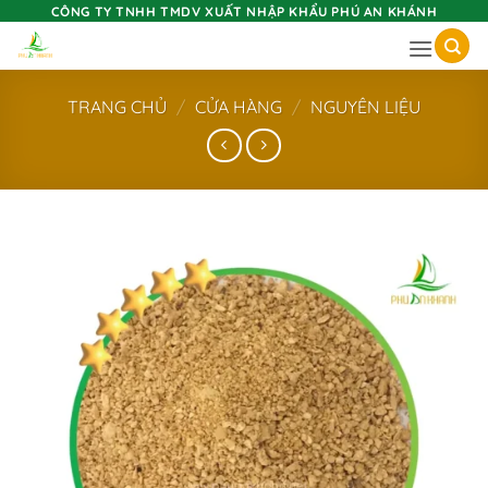
Skip
CÔNG TY TNHH TMDV XUẤT NHẬP KHẨU PHÚ AN KHÁNH
to
content
TRANG CHỦ
/
CỬA HÀNG
/
NGUYÊN LIỆU