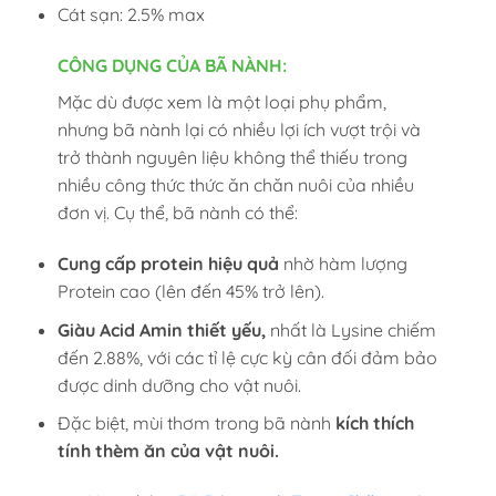
Cát sạn: 2.5% max
CÔNG DỤNG CỦA BÃ NÀNH:
Mặc dù được xem là một loại phụ phẩm,
nhưng bã nành lại có nhiều lợi ích vượt trội và
trở thành nguyên liệu không thể thiếu trong
nhiều công thức thức ăn chăn nuôi của nhiều
đơn vị. Cụ thể, bã nành có thể:
Cung cấp protein hiệu quả
nhờ hàm lượng
Protein cao (lên đến 45% trở lên).
Giàu Acid Amin thiết yếu,
nhất là Lysine chiếm
đến 2.88%, với các tỉ lệ cực kỳ cân đối đảm bảo
được dinh dưỡng cho vật nuôi.
Đặc biệt, mùi thơm trong bã nành
kích thích
tính thèm ăn của vật nuôi.