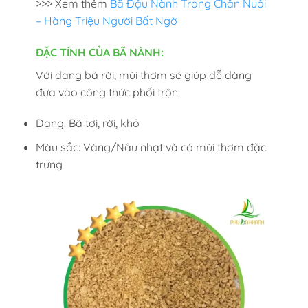
>>> Xem thêm
Bã Đậu Nành Trong Chăn Nuôi
– Hàng Triệu Người Bất Ngờ
ĐẶC TÍNH CỦA BÃ NÀNH:
Với dạng bã rời, mùi thơm sẽ giúp dễ dàng
đưa vào công thức phối trộn:
Dạng: Bã tơi, rời, khô
Màu sắc: Vàng/Nâu nhạt và có mùi thơm đặc
trưng