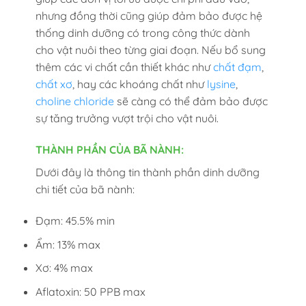
nhưng đồng thời cũng giúp đảm bảo được hệ
thống dinh dưỡng có trong công thức dành
cho vật nuôi theo từng giai đoạn. Nếu bổ sung
thêm các vi chất cần thiết khác như
chất đạm
,
chất xơ
, hay các khoáng chất như
lysine
,
choline chloride
sẽ càng có thể đảm bảo được
sự tăng trưởng vượt trội cho vật nuôi.
THÀNH PHẦN CỦA BÃ NÀNH:
Dưới đây là thông tin thành phần dinh dưỡng
chi tiết của bã nành:
Đạm: 45.5% min
Ẩm: 13% max
Xơ: 4% max
Aflatoxin: 50 PPB max