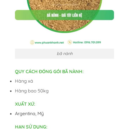
bã nành
QUY CÁCH ĐÓNG GÓI BÃ NÀNH:
Hàng xá
Hàng bao 50kg
XUẤT XỨ:
Argentina, Mỹ
HẠN SỬ DỤNG: