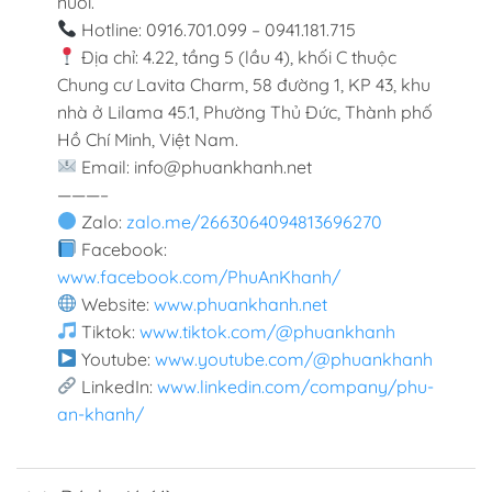
nuôi.
Hotline: 0916.701.099 – 0941.181.715
Địa chỉ: 4.22, tầng 5 (lầu 4), khối C thuộc
Chung cư Lavita Charm, 58 đường 1, KP 43, khu
nhà ở Lilama 45.1, Phường Thủ Đức, Thành phố
Hồ Chí Minh, Việt Nam.
Email: info@phuankhanh.net
———–
Zalo:
zalo.me/2663064094813696270
Facebook:
www.facebook.com/PhuAnKhanh/
Website:
www.phuankhanh.net
Tiktok:
www.tiktok.com/@phuankhanh
Youtube:
www.youtube.com/@phuankhanh
LinkedIn:
www.linkedin.com/company/phu-
an-khanh/