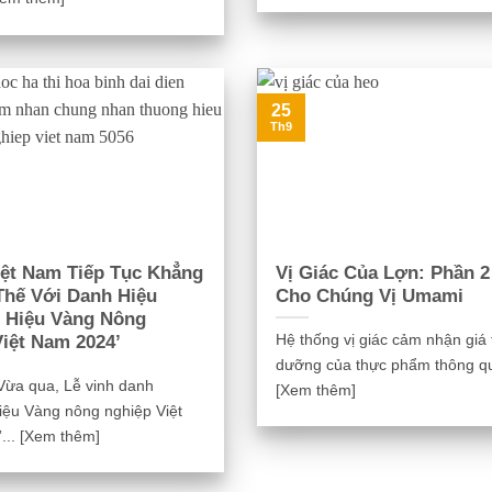
25
Th9
iệt Nam Tiếp Tục Khẳng
Vị Giác Của Lợn: Phần 2
Thế Với Danh Hiệu
Cho Chúng Vị Umami
 Hiệu Vàng Nông
Hệ thống vị giác cảm nhận giá t
iệt Nam 2024’
dưỡng của thực phẩm thông qu
Vừa qua, Lễ vinh danh
[Xem thêm]
iệu Vàng nông nghiệp Việt
... [Xem thêm]