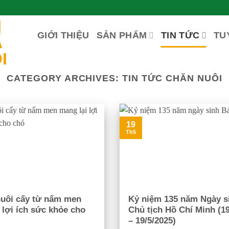
GIỚI THIỆU
SẢN PHẨM
TIN TỨC
TU
CATEGORY ARCHIVES:
TIN TỨC CHĂN NUÔI
19
Th5
nuôi cấy từ nấm men
Kỷ niệm 135 năm Ngày s
 lợi ích sức khỏe cho
Chủ tịch Hồ Chí Minh (19
– 19/5/2025)