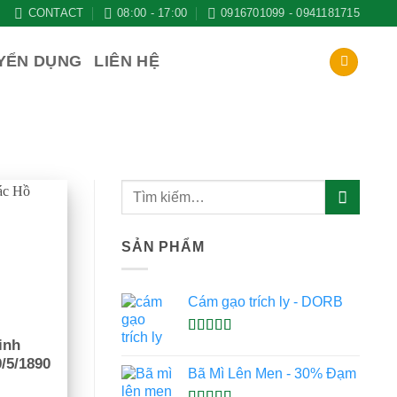
CONTACT
08:00 - 17:00
0916701099 - 0941181715
YỂN DỤNG
LIÊN HỆ
SẢN PHẨM
Cám gạo trích ly - DORB
inh
Được xếp
hạng
5.00
5
/5/1890
Bã Mì Lên Men - 30% Đạm
sao