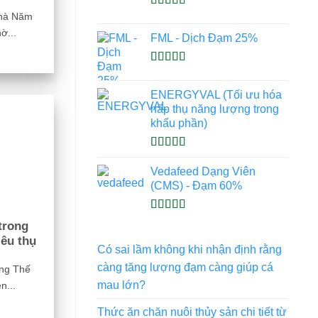
Được xếp
nhà Năm
hạng
5.00
5
ờ...
FML - Dịch Đạm 25%
sao
Được xếp
hạng
4.93
5
ENERGYVAL (Tối ưu hóa
sao
hấp thụ năng lượng trong
khẩu phần)
Được xếp
hạng
5.00
5
Vedafeed Dạng Viên
sao
(CMS) - Đạm 60%
Được xếp
trong
hạng
5.00
5
iêu thụ
sao
Có sai lầm không khi nhận định rằng
càng tăng lượng đạm càng giúp cá
ỡng Thế
mau lớn?
n...
Thức ăn chăn nuôi thủy sản chi tiết từ