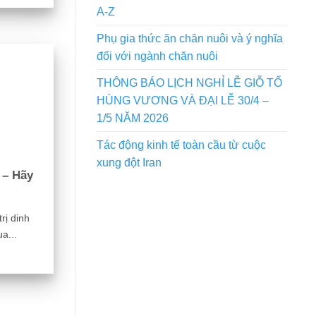
A-Z
Phụ gia thức ăn chăn nuôi và ý nghĩa
đối với ngành chăn nuôi
THÔNG BÁO LỊCH NGHỈ LỄ GIỖ TỔ
HÙNG VƯƠNG VÀ ĐẠI LỄ 30/4 –
1/5 NĂM 2026
Tác động kinh tế toàn cầu từ cuộc
xung đột Iran
 – Hãy
rị dinh
a...