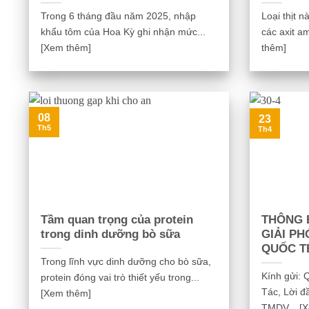
Trong 6 tháng đầu năm 2025, nhập
Loại thịt 
khẩu tôm của Hoa Kỳ ghi nhận mức...
các axit am
[Xem thêm]
thêm]
08
23
Th5
Th4
Tầm quan trọng của protein
THÔNG 
trong dinh dưỡng bò sữa
GIẢI PH
QUỐC T
Trong lĩnh vực dinh dưỡng cho bò sữa,
Kính gửi:
protein đóng vai trò thiết yếu trong...
Tác, Lời đ
[Xem thêm]
TMDV... [