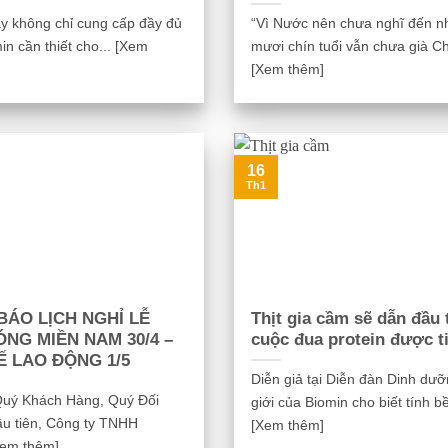
này không chỉ cung cấp đầy đủ
“Vì Nước nên chưa nghĩ đến 
in cần thiết cho... [Xem
mươi chín tuổi vẫn chưa già Ch
[Xem thêm]
16
Th1
BÁO LỊCH NGHỈ LỄ
Thịt gia cầm sẽ dẫn đầu 
ÓNG MIỀN NAM 30/4 –
cuộc đua protein được t
Ế LAO ĐỘNG 1/5
Diễn giả tại Diễn đàn Dinh dư
 Quý Khách Hàng, Quý Đối
giới của Biomin cho biết tính bề
ầu tiên, Công ty TNHH
[Xem thêm]
Xem thêm]