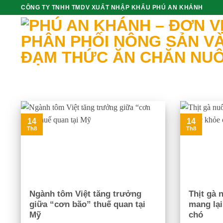
Skip
CÔNG TY TNHH TMDV XUẤT NHẬP KHẨU PHÚ AN KHÁNH
to
content
14
14
Th8
Th8
Ngành tôm Việt tăng trưởng
Thịt gà 
giữa “cơn bão” thuế quan tại
mang lại
Mỹ
chó