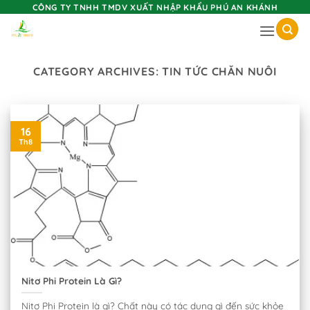
Skip
CÔNG TY TNHH TMDV XUẤT NHẬP KHẨU PHÚ AN KHÁNH
to
content
CATEGORY ARCHIVES:
TIN TỨC CHĂN NUÔI
16
Th8
Nitơ Phi Protein Là Gì?
Nitơ Phi Protein là gì? Chất này có tác dụng gì đến sức khỏe