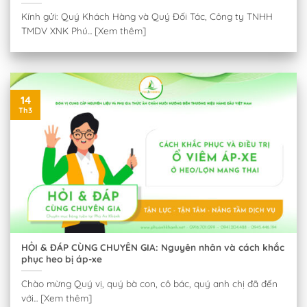
Kính gửi: Quý Khách Hàng và Quý Đối Tác, Công ty TNHH
TMDV XNK Phú... [Xem thêm]
14
Th3
HỎI & ĐÁP CÙNG CHUYÊN GIA: Nguyên nhân và cách khắc
phục heo bị áp-xe
Chào mừng Quý vị, quý bà con, cô bác, quý anh chị đã đến
với... [Xem thêm]