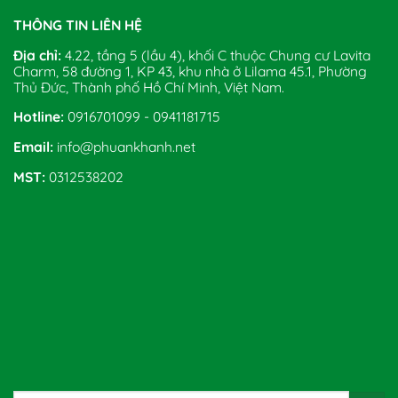
THÔNG TIN LIÊN HỆ
Địa chỉ:
4.22, tầng 5 (lầu 4), khối C thuộc Chung cư Lavita
Charm, 58 đường 1, KP 43, khu nhà ở Lilama 45.1, Phường
Thủ Đức, Thành phố Hồ Chí Minh, Việt Nam.
Hotline:
0916701099 - 0941181715
Email:
info@phuankhanh.net
MST:
0312538202