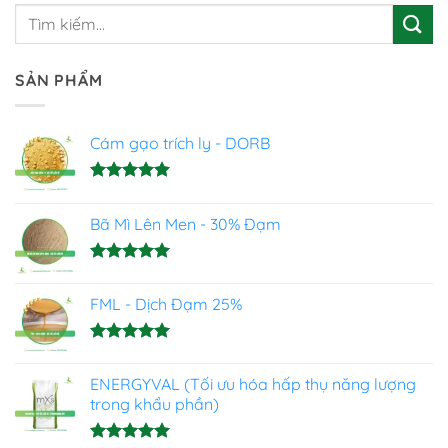
SẢN PHẨM
Cám gạo trích ly - DORB
Được xếp
hạng
5.00
Bã Mì Lên Men - 30% Đạm
5 sao
Được xếp
hạng
5.00
FML - Dịch Đạm 25%
5 sao
Được xếp
hạng
4.93
ENERGYVAL (Tối ưu hóa hấp thụ năng lượng
5 sao
trong khẩu phần)