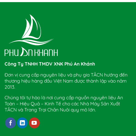
Công Ty TNHH TMDV XNK Phú An Khánh
Đơn vị cung cấp nguyên liệu và phụ gia TĂCN hướng đến
thương hiệu hàng đầu Việt Nam được thành lập vào năm
2013.
Chúng tôi tự hào là nơi cung cấp nguồn nguyên liệu An
Toàn – Hiệu Quả – Kinh Tế cho các Nhà Máy Sản Xuất
TĂCN và Trang Trại Chăn Nuôi quy mô lớn.