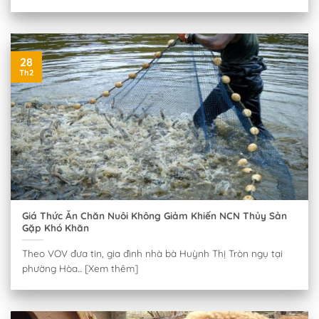
28
Th2
Giá Thức Ăn Chăn Nuôi Không Giảm Khiến NCN Thủy Sản
Gặp Khó Khăn
Theo VOV đưa tin, gia đình nhà bà Huỳnh Thị Tròn ngụ tại
phường Hòa... [Xem thêm]