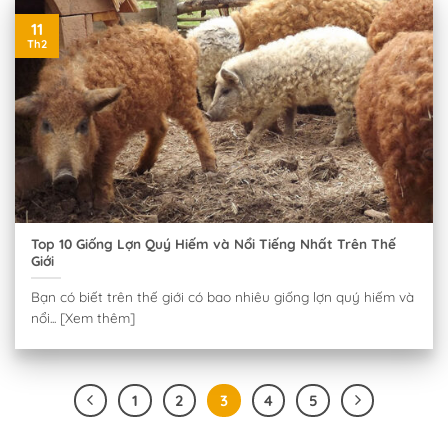
11
Th2
Top 10 Giống Lợn Quý Hiếm và Nổi Tiếng Nhất Trên Thế
Giới
Bạn có biết trên thế giới có bao nhiêu giống lợn quý hiếm và
nổi... [Xem thêm]
1
2
3
4
5