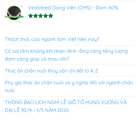
Được xếp
hạng
Vedafeed Dạng Viên (CMS) - Đạm 60%
5.00
5 sao
Được xếp
hạng
5.00
5 sao
Thách thức của ngành tôm Việt hiện nay?
Có sai lầm không khi nhận định rằng càng tăng lượng
đạm càng giúp cá mau lớn?
Thức ăn chăn nuôi thủy sản chi tiết từ A-Z
Phụ gia thức ăn chăn nuôi và ý nghĩa đối với ngành chăn
nuôi
THÔNG BÁO LỊCH NGHỈ LỄ GIỖ TỔ HÙNG VƯƠNG VÀ
ĐẠI LỄ 30/4 – 1/5 NĂM 2026