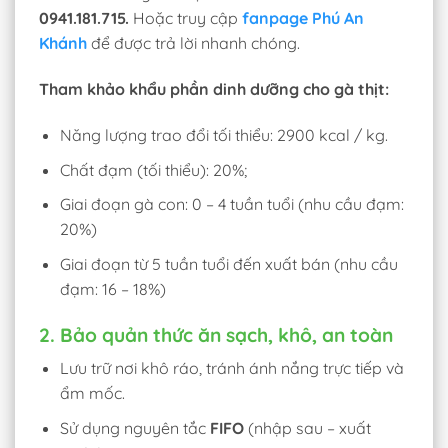
0941.181.715.
Hoặc truy cập
fanpage Phú An
Khánh
để được trả lời nhanh chóng.
Tham khảo khẩu phần dinh dưỡng cho gà thịt:
Năng lượng trao đổi tối thiểu: 2900 kcal / kg.
Chất đạm (tối thiểu): 20%;
Giai đoạn gà con: 0 – 4 tuần tuổi (nhu cầu đạm:
20%)
Giai đoạn từ 5 tuần tuổi đến xuất bán (nhu cầu
đạm: 16 – 18%)
2. Bảo quản thức ăn sạch, khô, an toàn
Lưu trữ nơi khô ráo, tránh ánh nắng trực tiếp và
ẩm mốc.
Sử dụng nguyên tắc
FIFO
(nhập sau – xuất