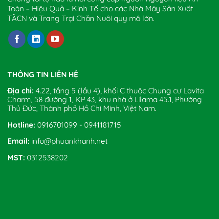
Toàn – Hiệu Quả – Kinh Tế cho các Nhà Máy Sản Xuất
TĂCN và Trang Trại Chăn Nuôi quy mô lớn.
THÔNG TIN LIÊN HỆ
Địa chỉ:
4.22, tầng 5 (lầu 4), khối C thuộc Chung cư Lavita
Charm, 58 đường 1, KP 43, khu nhà ở Lilama 45.1, Phường
Thủ Đức, Thành phố Hồ Chí Minh, Việt Nam.
Hotline:
0916701099 - 0941181715
Email:
info@phuankhanh.net
MST:
0312538202