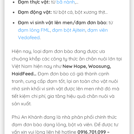
Đạm thực vật:
từ
bã nành
,…
Đạm động vật:
từ bột cá, bột xương thịt…
Đạm vi sinh vật lên men/đạm đơn bào:
từ
đạm lỏng FML
,
đạm bột Ajitein
,
đạm viên
Vedafeed
.
Hiện nay, loại đạm đơn bào đang được ưa
chuộng khắp các công ty thức ăn chăn nuôi lớn tại
Việt Nam hiện nay như
New Hope, Woosung,
HaidFeed…
Đạm đơn bào có giá thành cạnh
tranh, cung cấp đạm tốt, lại an toàn cho vật nuôi
nhờ sinh khối vi sinh vật được lên men nhờ đó mà
tiết kiệm chi phí, gia tăng hiệu quả chăn nuôi và
sản xuất.
Phú An Khánh đang là nhà phân phối chính thức
đạm đơn bào dạng lỏng, bột và viên. Để được tư
vấn xin vui lòng liên hệ hotline
0916.701.099 –