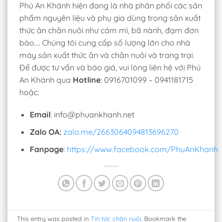
Phú An Khánh hiện đang là nhà phân phối các sản
phẩm nguyên liệu và phụ gia dùng trong sản xuất
thức ăn chăn nuôi như cám mì, bã nành, đạm đơn
bào…. Chúng tôi cung cấp số lượng lớn cho nhà
máy sản xuất thức ăn và chăn nuôi và trang trại.
Để được tư vấn và báo giá, vui lòng liên hệ với Phú
An Khánh qua
Hotline
: 0916701099 – 0941181715
hoặc:
Email
: info@phuankhanh.net
Zalo OA:
zalo.me/2663064094813696270
Fanpage
:
https://www.facebook.com/PhuAnKhanh
This entry was posted in
Tin tức chăn nuôi
. Bookmark the