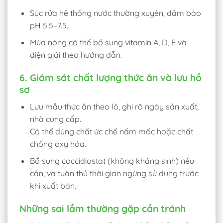
Súc rửa hệ thống nước thường xuyên, đảm bảo
pH 5.5–7.5.
Mùa nóng có thể bổ sung vitamin A, D, E và
điện giải theo hướng dẫn.
6. Giám sát chất lượng thức ăn và lưu hồ
sơ
Lưu mẫu thức ăn theo lô, ghi rõ ngày sản xuất,
nhà cung cấp.
Có thể dùng chất ức chế nấm mốc hoặc chất
chống oxy hóa.
Bổ sung coccidiostat (không kháng sinh) nếu
cần, và tuân thủ thời gian ngừng sử dụng trước
khi xuất bán.
Những sai lầm thường gặp cần tránh