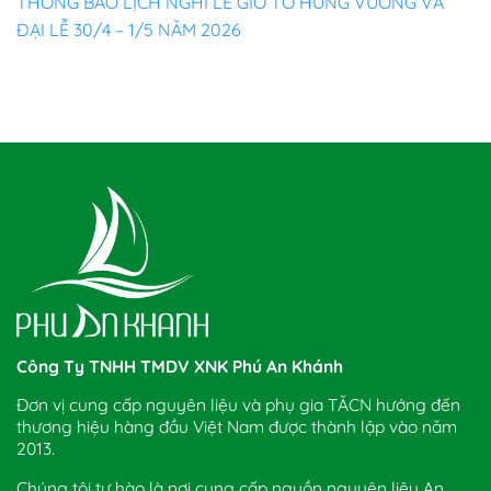
THÔNG BÁO LỊCH NGHỈ LỄ GIỖ TỔ HÙNG VƯƠNG VÀ
ĐẠI LỄ 30/4 – 1/5 NĂM 2026
Công Ty TNHH TMDV XNK Phú An Khánh
Đơn vị cung cấp nguyên liệu và phụ gia TĂCN hướng đến
thương hiệu hàng đầu Việt Nam được thành lập vào năm
2013.
Chúng tôi tự hào là nơi cung cấp nguồn nguyên liệu An