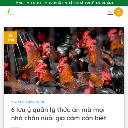
Skip
CÔNG TY TNHH TMDV XUẤT NHẬP KHẨU PHÚ AN KHÁNH
to
content
16
Th8
TIN TỨC CHĂN NUÔI
6 lưu ý quản lý thức ăn mà mọi
nhà chăn nuôi gia cầm cần biết