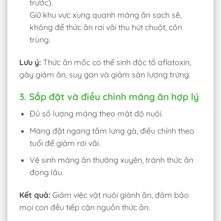
trước).
Giữ khu vực xung quanh máng ăn sạch sẽ,
không để thức ăn rơi vãi thu hút chuột, côn
trùng.
Lưu ý:
Thức ăn mốc có thể sinh độc tố aflatoxin,
gây giảm ăn, suy gan và giảm sản lượng trứng.
3. Sắp đặt và điều chỉnh máng ăn hợp lý
Đủ số lượng máng theo mật độ nuôi.
Máng đặt ngang tầm lưng gà, điều chỉnh theo
tuổi để giảm rơi vãi.
Vệ sinh máng ăn thường xuyên, tránh thức ăn
đọng lâu.
Kết quả:
Giảm việc vật nuôi giành ăn, đảm bảo
mọi con đều tiếp cận nguồn thức ăn.