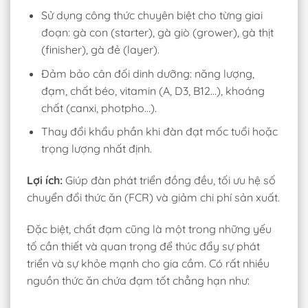
Sử dụng công thức chuyên biệt cho từng giai
đoạn: gà con (starter), gà giò (grower), gà thịt
(finisher), gà đẻ (layer).
Đảm bảo cân đối dinh dưỡng: năng lượng,
đạm, chất béo, vitamin (A, D3, B12…), khoáng
chất (canxi, photpho…).
Thay đổi khẩu phần khi đàn đạt mốc tuổi hoặc
trọng lượng nhất định.
Lợi ích:
Giúp đàn phát triển đồng đều, tối ưu hệ số
chuyển đổi thức ăn (FCR) và giảm chi phí sản xuất.
Đặc biệt, chất đạm cũng là một trong những yếu
tố cần thiết và quan trọng để thúc đẩy sự phát
triển và sự khỏe mạnh cho gia cầm. Có rất nhiều
nguồn thức ăn chứa đạm tốt chẳng hạn như: