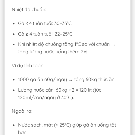
Nhiệt độ chuẩn:
Gà < 4 tuần tuổi: 30–33°C
Gà ≥ 4 tuần tuổi: 22–25°C
Khi nhiệt độ chuồng tăng 1°C so với chuẩn →
tăng lượng nước uống thêm 2%.
Ví dụ tính toán:
1000 gà ăn 60g/ngày → tổng 60kg thức ăn.
Lượng nước cần: 60kg × 2 = 120 lít (tức
120ml/con/ngày ở 30°C).
Ngoài ra:
Nước sạch, mát (< 25°C) giúp gà ăn uống tốt
hơn.