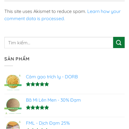
This site uses Akismet to reduce spam.
Learn how your
comment data is processed.
SẢN PHẨM
Cám gạo trích ly - DORB
Được xếp
hạng
5.00
Bã Mì Lên Men - 30% Đạm
5 sao
Được xếp
hạng
5.00
FML - Dịch Đạm 25%
5 sao