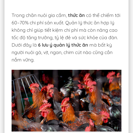
Trong chăn nuôi gia cầm,
thức ăn
có thể chiếm tới
60–70% chi phí sản xuất. Quản lý thức ăn hợp lý
không chỉ giúp tiết kiệm chi phí mà còn nâng cao
tốc độ tăng trưởng, tỷ lệ đẻ và sức khỏe của đàn.
Dưới đây là
6 lưu ý quản lý thức ăn
mà bất kỳ
người nuôi gà, vịt, ngan, chim cút nào cũng cần
nắm vững.