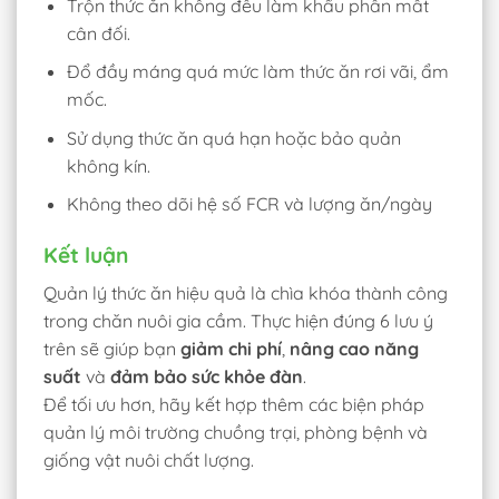
Trộn thức ăn không đều làm khẩu phần mất
cân đối.
Đổ đầy máng quá mức làm thức ăn rơi vãi, ẩm
mốc.
Sử dụng thức ăn quá hạn hoặc bảo quản
không kín.
Không theo dõi hệ số FCR và lượng ăn/ngày
Kết luận
Quản lý thức ăn hiệu quả là chìa khóa thành công
trong chăn nuôi gia cầm. Thực hiện đúng 6 lưu ý
trên sẽ giúp bạn
giảm chi phí
,
nâng cao năng
suất
và
đảm bảo sức khỏe đàn
.
Để tối ưu hơn, hãy kết hợp thêm các biện pháp
quản lý môi trường chuồng trại, phòng bệnh và
giống vật nuôi chất lượng.