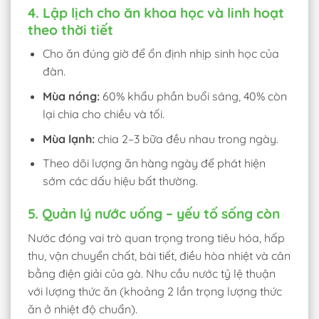
4. Lập lịch cho ăn khoa học và linh hoạt
theo thời tiết
Cho ăn đúng giờ để ổn định nhịp sinh học của
đàn.
Mùa nóng:
60% khẩu phần buổi sáng, 40% còn
lại chia cho chiều và tối.
Mùa lạnh:
chia 2–3 bữa đều nhau trong ngày.
Theo dõi lượng ăn hàng ngày để phát hiện
sớm các dấu hiệu bất thường.
5. Quản lý nước uống – yếu tố sống còn
Nước đóng vai trò quan trọng trong tiêu hóa, hấp
thu, vận chuyển chất, bài tiết, điều hòa nhiệt và cân
bằng điện giải của gà. Nhu cầu nước tỷ lệ thuận
với lượng thức ăn (khoảng 2 lần trọng lượng thức
ăn ở nhiệt độ chuẩn).