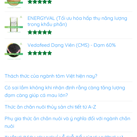
Được xếp
hạng
4.93
ENERGYVAL (Tối ưu hóa hấp thụ năng lượng
5 sao
trong khẩu phần)
Được xếp
hạng
Vedafeed Dạng Viên (CMS) - Đạm 60%
5.00
5 sao
Được xếp
hạng
5.00
5 sao
Thách thức của ngành tôm Việt hiện nay?
Có sai lầm không khi nhận định rằng càng tăng lượng
đạm càng giúp cá mau lớn?
Thức ăn chăn nuôi thủy sản chi tiết từ A-Z
Phụ gia thức ăn chăn nuôi và ý nghĩa đối với ngành chăn
nuôi