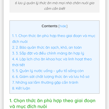
6 lưu ý quản lý thức ăn mà mọi nhà chăn nuôi gia
cầm cần biết
Contents
[
hide
]
1.
1. Chọn thức ăn phù hợp theo giai đoạn và mục
đích nuôi
2.
2. Bảo quản thức ăn sạch, khô, an toàn
3.
3. Sắp đặt và điều chỉnh máng ăn hợp lý
4.
4. Lập lịch cho ăn khoa học và linh hoạt theo
thời tiết
5.
5. Quản lý nước uống – yếu tố sống còn
6.
6. Giám sát chất lượng thức ăn và lưu hồ sơ
7.
Những sai lầm thường gặp cần tránh
8.
Kết luận
1. Chọn thức ăn phù hợp theo giai đoạn
và mục đích nuôi