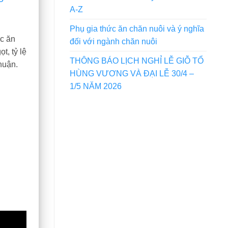
A-Z
Phụ gia thức ăn chăn nuôi và ý nghĩa
ức ăn
đối với ngành chăn nuôi
t, tỷ lệ
THÔNG BÁO LỊCH NGHỈ LỄ GIỖ TỔ
huận.
HÙNG VƯƠNG VÀ ĐẠI LỄ 30/4 –
1/5 NĂM 2026