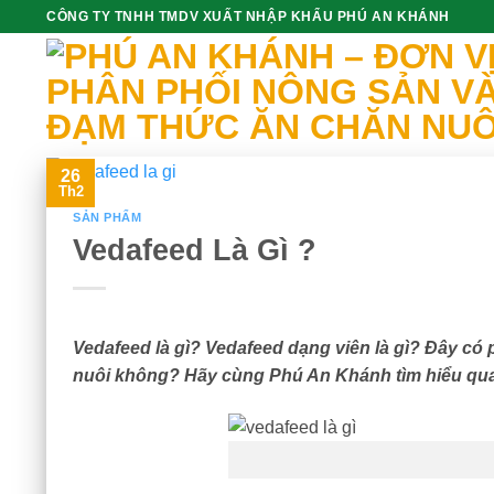
Skip
CÔNG TY TNHH TMDV XUẤT NHẬP KHẨU PHÚ AN KHÁNH
to
content
26
Th2
SẢN PHẨM
Vedafeed Là Gì ?
Vedafeed là gì? Vedafeed dạng viên là gì? Đây có 
nuôi không? Hãy cùng Phú An Khánh tìm hiểu qua 