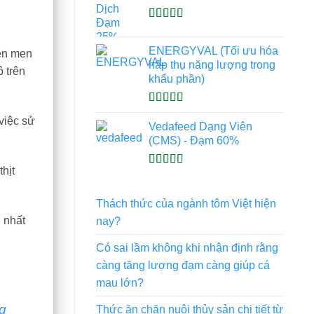
Được xếp
hạng
4.93
5
ENERGYVAL (Tối ưu hóa
sao
lên men
hấp thụ năng lượng trong
ô trên
khẩu phần)
Được xếp
việc sử
hạng
5.00
5
Vedafeed Dạng Viên
sao
(CMS) - Đạm 60%
hịt
Được xếp
hạng
5.00
5
sao
Thách thức của ngành tôm Việt hiện
 nhất
nay?
Có sai lầm không khi nhận định rằng
càng tăng lượng đạm càng giúp cá
mau lớn?
g
Thức ăn chăn nuôi thủy sản chi tiết từ