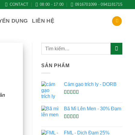
CONTACT
08:00 - 17:00
0916701099 - 0941181715
YỂN DỤNG
LIÊN HỆ
SẢN PHẨM
Cám gạo trích ly - DORB
hăn
Được xếp
hạng
5.00
5
Bã Mì Lên Men - 30% Đạm
sao
Được xếp
hạng
5.00
5
FML - Dịch Đạm 25%
sao