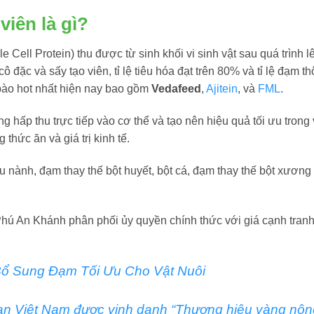
viên là gì?
Cell Protein) thu được từ sinh khối vi sinh vật sau quá trình 
đặc và sấy tạo viên, tỉ lệ tiêu hóa đạt trên 80% và tỉ lệ đạm th
ào hot nhất hiện nay bao gồm
Vedafeed
,
Ajitein
, và
FML
.
 hấp thu trực tiếp vào cơ thể và tạo nên hiệu quả tối ưu trong 
hức ăn và giá trị kinh tế.
ành, đạm thay thế bột huyết, bột cá, đạm thay thế bột xương t
ú An Khánh phân phối ủy quyền chính thức với giá cạnh tranh
ổ Sung Đạm Tối Ưu Cho Vật Nuôi
n Việt Nam được vinh danh “Thương hiệu vàng nôn