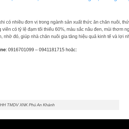
khi có nhiều đơn vị trong ngành sản xuất thức ăn chăn nuôi, th
viên có tỷ lệ đạm tối thiểu 60%, màu sắc nâu đen, mùi thơm ngọ
, nhờ đó, giúp nhà chăn nuôi gia tăng hiệu quả kinh tế và lợi n
ine
: 0916701099 – 0941181715 hoặc:
NHH TMDV XNK Phú An Khánh