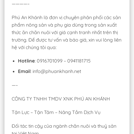
————–
Phú An Khánh là đơn vị chuyên phân phối các sản
phẩm nông sản và phụ gia dùng trong sản xuất
thức ăn chăn nuôi với giá cạnh tranh nhất trên thị
trường. Để được tư vấn và báo giá, xin vui lòng liên
hệ với chúng tôi qua:
Hotline
: 0916701099 – 0941181715
Email
: info@phuankhanh.net
—–
CÔNG TY TNHH TMDV XNK PHÚ AN KHÁNH
Tận Lực – Tận Tâm – Nâng Tầm Dịch Vụ
Đối tác tin cậy của ngành chăn nuôi và thuỷ sản
tại Việt Nam