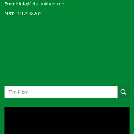
Email:
info@phuankhanh.net
MST:
0312538202
Tìm
kiếm: