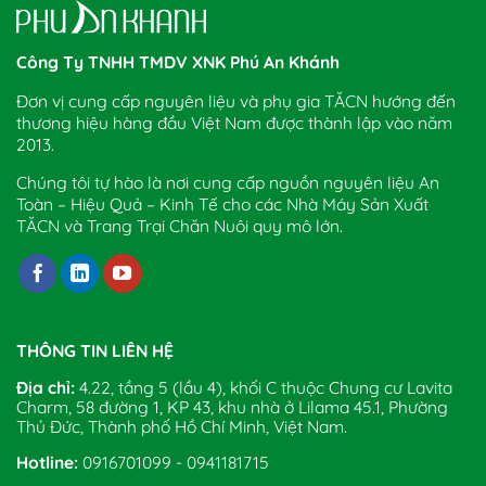
Công Ty TNHH TMDV XNK Phú An Khánh
Đơn vị cung cấp nguyên liệu và phụ gia TĂCN hướng đến
thương hiệu hàng đầu Việt Nam được thành lập vào năm
2013.
Chúng tôi tự hào là nơi cung cấp nguồn nguyên liệu An
Toàn – Hiệu Quả – Kinh Tế cho các Nhà Máy Sản Xuất
TĂCN và Trang Trại Chăn Nuôi quy mô lớn.
THÔNG TIN LIÊN HỆ
Địa chỉ:
4.22, tầng 5 (lầu 4), khối C thuộc Chung cư Lavita
Charm, 58 đường 1, KP 43, khu nhà ở Lilama 45.1, Phường
Thủ Đức, Thành phố Hồ Chí Minh, Việt Nam.
Hotline:
0916701099 - 0941181715