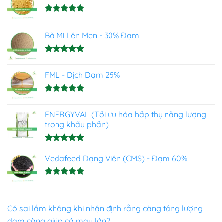
Được xếp
hạng
5.00
Bã Mì Lên Men - 30% Đạm
5 sao
Được xếp
hạng
5.00
FML - Dịch Đạm 25%
5 sao
Được xếp
hạng
4.93
ENERGYVAL (Tối ưu hóa hấp thụ năng lượng
5 sao
trong khẩu phần)
Được xếp
hạng
Vedafeed Dạng Viên (CMS) - Đạm 60%
5.00
5 sao
Được xếp
hạng
5.00
5 sao
Có sai lầm không khi nhận định rằng càng tăng lượng
đạm càng giúp cá mau lớn?