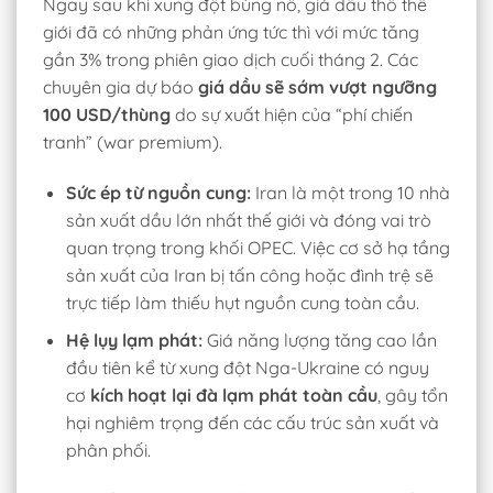
Ngay sau khi xung đột bùng nổ, giá dầu thô thế
giới đã có những phản ứng tức thì với mức tăng
gần 3% trong phiên giao dịch cuối tháng 2. Các
chuyên gia dự báo
giá dầu sẽ sớm vượt ngưỡng
100 USD/thùng
do sự xuất hiện của “phí chiến
tranh” (war premium).
Sức ép từ nguồn cung:
Iran là một trong 10 nhà
sản xuất dầu lớn nhất thế giới và đóng vai trò
quan trọng trong khối OPEC. Việc cơ sở hạ tầng
sản xuất của Iran bị tấn công hoặc đình trệ sẽ
trực tiếp làm thiếu hụt nguồn cung toàn cầu.
Hệ lụy lạm phát:
Giá năng lượng tăng cao lần
đầu tiên kể từ xung đột Nga-Ukraine có nguy
cơ
kích hoạt lại đà lạm phát toàn cầu
, gây tổn
hại nghiêm trọng đến các cấu trúc sản xuất và
phân phối.