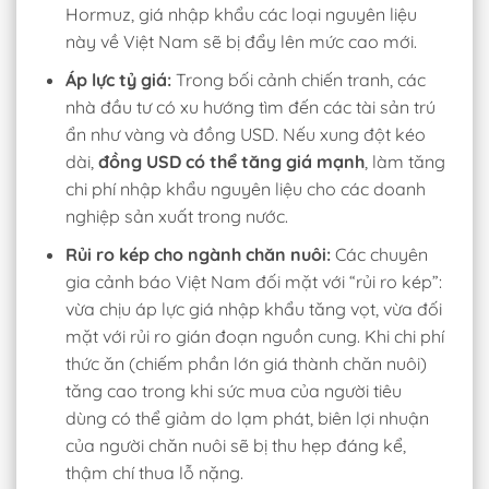
Hormuz, giá nhập khẩu các loại nguyên liệu
này về Việt Nam sẽ bị đẩy lên mức cao mới.
Áp lực tỷ giá:
Trong bối cảnh chiến tranh, các
nhà đầu tư có xu hướng tìm đến các tài sản trú
ẩn như vàng và đồng USD. Nếu xung đột kéo
dài,
đồng USD có thể tăng giá mạnh
, làm tăng
chi phí nhập khẩu nguyên liệu cho các doanh
nghiệp sản xuất trong nước.
Rủi ro kép cho ngành chăn nuôi:
Các chuyên
gia cảnh báo Việt Nam đối mặt với “rủi ro kép”:
vừa chịu áp lực giá nhập khẩu tăng vọt, vừa đối
mặt với rủi ro gián đoạn nguồn cung. Khi chi phí
thức ăn (chiếm phần lớn giá thành chăn nuôi)
tăng cao trong khi sức mua của người tiêu
dùng có thể giảm do lạm phát, biên lợi nhuận
của người chăn nuôi sẽ bị thu hẹp đáng kể,
thậm chí thua lỗ nặng.