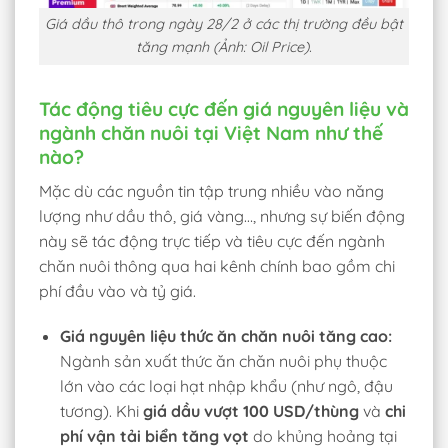
Giá dầu thô trong ngày 28/2 ở các thị trường đều bật
tăng mạnh (Ảnh: Oil Price).
Tác động tiêu cực đến giá nguyên liệu và
ngành chăn nuôi tại Việt Nam như thế
nào?
Mặc dù các nguồn tin tập trung nhiều vào năng
lượng như dầu thô, giá vàng…, nhưng sự biến động
này sẽ tác động trực tiếp và tiêu cực đến ngành
chăn nuôi thông qua hai kênh chính bao gồm chi
phí đầu vào và tỷ giá.
Giá nguyên liệu thức ăn chăn nuôi tăng cao:
Ngành sản xuất thức ăn chăn nuôi phụ thuộc
lớn vào các loại hạt nhập khẩu (như ngô, đậu
tương). Khi
giá dầu vượt 100 USD/thùng
và
chi
phí vận tải biển tăng vọt
do khủng hoảng tại