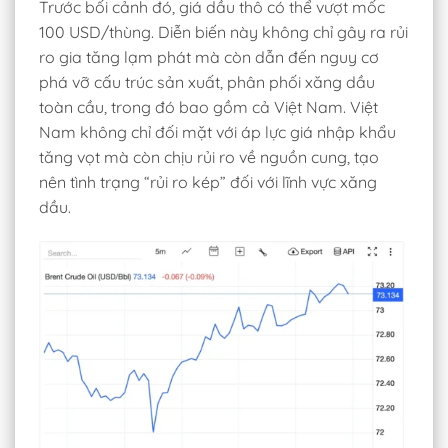
Trước bối cảnh đó, giá dầu thô có thể vượt mốc
100 USD/thùng. Diễn biến này không chỉ gây ra rủi
ro gia tăng lạm phát mà còn dẫn đến nguy cơ
phá vỡ cấu trúc sản xuất, phân phối xăng dầu
toàn cầu, trong đó bao gồm cả Việt Nam. Việt
Nam không chỉ đối mặt với áp lực giá nhập khẩu
tăng vọt mà còn chịu rủi ro về nguồn cung, tạo
nên tình trạng “rủi ro kép” đối với lĩnh vực xăng
dầu.