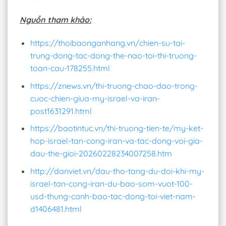
Nguồn tham khảo:
https://thoibaonganhang.vn/chien-su-tai-
trung-dong-tac-dong-the-nao-toi-thi-truong-
toan-cau-178255.html
https://znews.vn/thi-truong-chao-dao-trong-
cuoc-chien-giua-my-israel-va-iran-
post1631291.html
https://baotintuc.vn/thi-truong-tien-te/my-ket-
hop-israel-tan-cong-iran-va-tac-dong-voi-gia-
dau-the-gioi-20260228234007258.htm
http://danviet.vn/dau-tho-tang-du-doi-khi-my-
israel-tan-cong-iran-du-bao-som-vuot-100-
usd-thung-canh-bao-tac-dong-toi-viet-nam-
d1406481.html