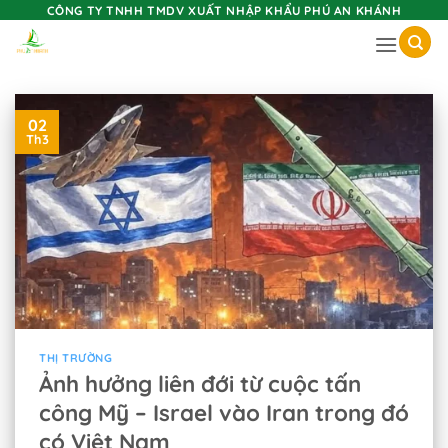
Skip
CÔNG TY TNHH TMDV XUẤT NHẬP KHẨU PHÚ AN KHÁNH
to
content
02
Th3
THỊ TRƯỜNG
Ảnh hưởng liên đới từ cuộc tấn
công Mỹ – Israel vào Iran trong đó
có Việt Nam