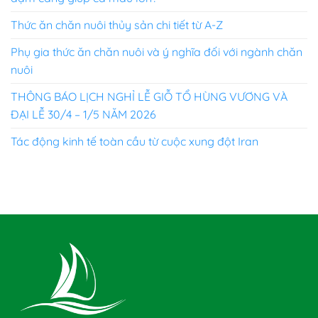
Thức ăn chăn nuôi thủy sản chi tiết từ A-Z
Phụ gia thức ăn chăn nuôi và ý nghĩa đối với ngành chăn
nuôi
THÔNG BÁO LỊCH NGHỈ LỄ GIỖ TỔ HÙNG VƯƠNG VÀ
ĐẠI LỄ 30/4 – 1/5 NĂM 2026
Tác động kinh tế toàn cầu từ cuộc xung đột Iran