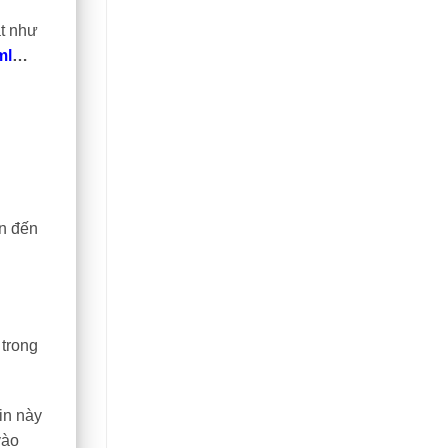
ật như
ml
…
ên đến
 trong
in này
vào