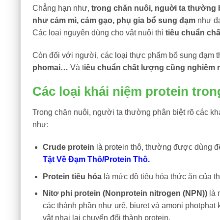
Chẳng hạn như,
trong chăn nuôi, nguời ta thường 
như cám mì, cám gạo, phụ gia bổ sung đạm
như đạ
Các loại nguyên dùng cho vật nuôi thì
tiêu chuẩn ch
Còn đối với người, các loại thực phẩm bổ sung đạm 
phomai…
Và t
iêu chuẩn chất lượng cũng nghiêm n
Các loại khái niệm protein tro
Trong chăn nuôi, người ta thường phân biệt rõ các kh
như:
Crude protein
là protein thô, thường được dùng đ
Tật Về Đạm Thô/Protein Thô
.
Protein tiêu hóa
là mức độ tiêu hóa thức ăn của t
Nitơ phi protein (Nonprotein nitrogen (NPN))
là
các thành phần như urê, biuret và amoni photphat 
vật nhai lại chuyển đổi thành protein.