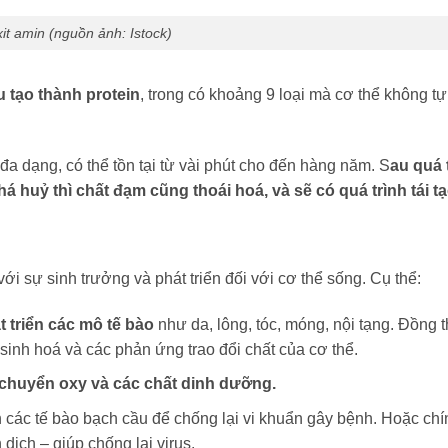
it amin (nguồn ảnh: Istock)
u tạo thành protein
, trong có khoảng 9 loại mà cơ thể không tự
đa dạng, có thể tồn tại từ vài phút cho đến hàng năm. S
au quá 
há huỷ thì chất đạm cũng thoái hoá, và sẽ có quá trình tái tạo
với sự sinh trưởng và phát triển đối với cơ thể sống. Cụ thể:
t triển các mô tế bào
như da, lông, tóc, móng, nội tạng. Đồng t
sinh hoá và các phản ứng trao đổi chất của cơ thể.
 chuyển oxy và các chất dinh dưỡng.
 các tế bào bạch cầu để chống lại vi khuẩn gây bệnh. Hoặc chí
 dịch – giúp chống lại virus.