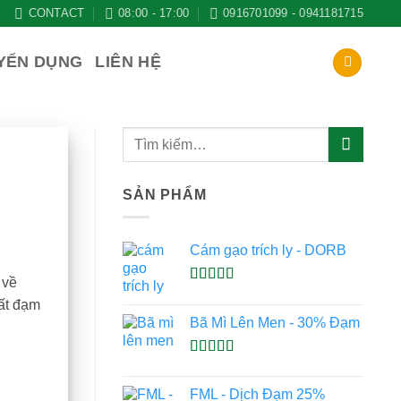
CONTACT
08:00 - 17:00
0916701099 - 0941181715
YỂN DỤNG
LIÊN HỆ
SẢN PHẨM
Cám gạo trích ly - DORB
 về
Được xếp
hất đạm
hạng
5.00
5
Bã Mì Lên Men - 30% Đạm
sao
Được xếp
hạng
5.00
5
FML - Dịch Đạm 25%
sao