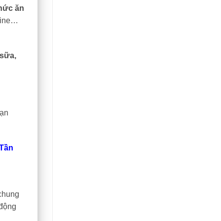
thức ăn
onine…
 sữa,
hạn
 Tần
 chung
 động