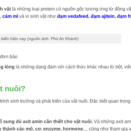
nh vật
là những loại protein có nguồn gốc tương ứng từ động v
ì,
cám mì
và vi sinh vật như
đạm vedafeed
,
đạm ajitein
,
đạm f
 biến hiện nay (nguồn ảnh: Phú An Khánh)
t đơn bào
ng lỏng
là những dạng đạm với cách thức khác nhau từ bột, vi
t nuôi?
 trình sinh trưởng và phát triển của vật nuôi. Đặc biệt quan trọng
sung đủ axit amin cần thiết cho vật nuôi.
Và những axit am
ây thành các mô, cơ, enzyme, hormone…
cũng như tham gia 