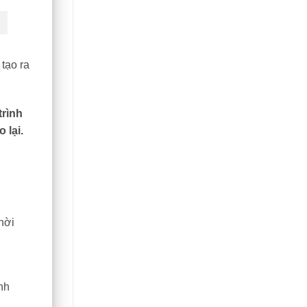
 tạo ra
trình
 lại.
hời
nh