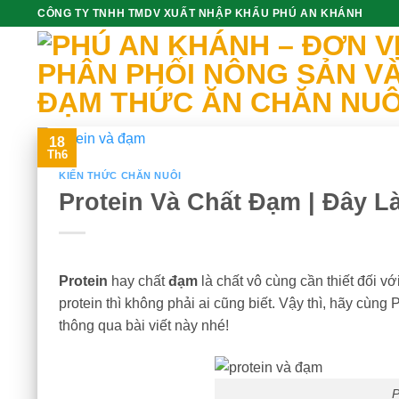
Skip
CÔNG TY TNHH TMDV XUẤT NHẬP KHẨU PHÚ AN KHÁNH
to
content
18
Th6
KIẾN THỨC CHĂN NUÔI
Protein Và Chất Đạm | Đây L
Protein
hay chất
đạm
là chất vô cùng cần thiết đối v
protein thì không phải ai cũng biết. Vậy thì, hãy cùn
thông qua bài viết này nhé!
P