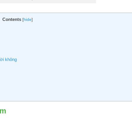
Contents
[
hide
]
ời không
ạm