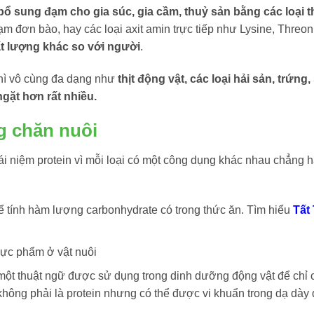
bổ sung đạm cho gia súc, gia cầm, thuỷ sản bằng các loại 
m đơn bào, hay các loại axit amin trực tiếp như Lysine, Thre
ất lượng khác so với người
.
thì vô cùng đa dạng như
thịt động vật, các loại hải sản, trứng,
gặt hơn rất nhiều.
ng chăn nuôi
ái niệm protein vì mỗi loại có một công dụng khác nhau chẳng 
ể tính hàm lượng carbonhydrate có trong thức ăn. Tìm hiểu
Tất
hực phẩm ở vật nuôi
 một thuật ngữ được sử dụng trong dinh dưỡng động vật để chỉ
không phải là protein nhưng có thể được vi khuẩn trong dạ dày