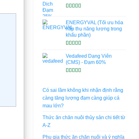
Được xếp
hạng
4.93
5
ENERGYVAL (Tối ưu hóa
sao
hấp thụ năng lượng trong
khẩu phần)
Được xếp
hạng
5.00
5
Vedafeed Dạng Viên
sao
(CMS) - Đạm 60%
Được xếp
hạng
5.00
5
sao
Có sai lầm không khi nhận định rằng
càng tăng lượng đạm càng giúp cá
mau lớn?
Thức ăn chăn nuôi thủy sản chi tiết từ
A-Z
Phụ gia thức ăn chăn nuôi và ý nghĩa