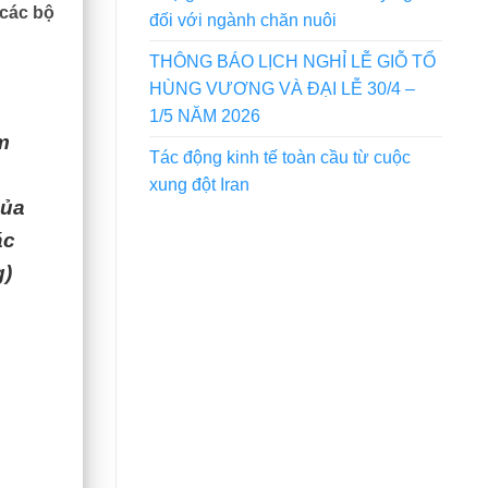
 các bộ
đối với ngành chăn nuôi
THÔNG BÁO LỊCH NGHỈ LỄ GIỖ TỔ
HÙNG VƯƠNG VÀ ĐẠI LỄ 30/4 –
1/5 NĂM 2026
m
Tác động kinh tế toàn cầu từ cuộc
xung đột Iran
của
ác
g)