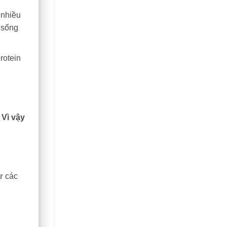
 nhiều
 sống
rotein
.
Vì vậy
ừ các