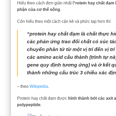
Hiểu theo cách đơn giản nhất P
rotein hay chất đạm 
phận của cơ thể sống
.
Còn hiểu theo một cách cặn kẽ và phức tạp hơn thì
“protein hay chất đạm là chất thực h
các phản ứng trao đổi chất có xúc tác
chuyển phân tử từ một vị trí đến vị t
các amino acid cấu thành (trình tự nà
gene quy định tương ứng) và ở kết qu
thành những cấu trúc 3 chiều xác đị
– theo
Wikipedia
.
Protein hay chất đạm được
hình thành bởi các axit 
polypeptide
.