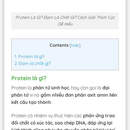
Protein Là Gì? Đạm Là Chất Gì? Cách Giải Thích Cực
Dễ Hiểu
Contents
[
hide
]
1.
Protein là gì?
2.
Đạm là chất gì?
Protein là gì?
Protein là
phân tử sinh học
, hay còn gọi là
đại
phân tử
vì nó
gồm nhiều đơn phân axit amin liên
kết cấu tạo thành
.
Protein có nhiệm vụ thực hiện các
phản ứng trao
đổi chất có xúc tác, sao chép DNA, đáp ứng lại