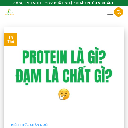
Skip
CÔNG TY TNHH TMDV XUẤT NHẬP KHẨU PHÚ AN KHÁNH
to
content
15
Th6
KIẾN THỨC CHĂN NUÔI