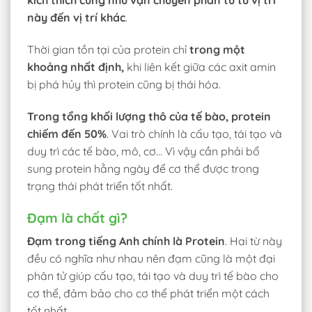
kích thích cũng như vận chuyển phân tử từ vị trí
này đến vị trí khác
.
Thời gian tồn tại của protein chỉ
trong một
khoảng nhất định,
khi liên kết giữa các axit amin
bị phá hủy thì protein cũng bị thái hóa.
Trong tổng khối lượng thô của tế bào, protein
chiếm đến 50%
. Vai trò chính là cấu tạo, tái tạo và
duy trì các tế bào, mô, cơ… Vì vậy cần phải bổ
sung protein hằng ngày để cơ thể được trong
trạng thái phát triển tốt nhất.
Đạm là chất gì?
Đạm trong tiếng Anh chính là Protein
. Hai từ này
đều có nghĩa như nhau nên đạm cũng là một đại
phân tử giúp cấu tạo, tái tạo và duy trì tế bào cho
cơ thể, đảm bảo cho cơ thể phát triển một cách
tốt nhất.