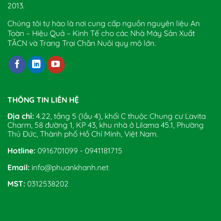
2013.
Chúng tôi tự hào là nơi cung cấp nguồn nguyên liệu An
Toàn – Hiệu Quả – Kinh Tế cho các Nhà Máy Sản Xuất
TĂCN và Trang Trại Chăn Nuôi quy mô lớn.
THÔNG TIN LIÊN HỆ
Địa chỉ:
4.22, tầng 5 (lầu 4), khối C thuộc Chung cư Lavita
Charm, 58 đường 1, KP 43, khu nhà ở Lilama 45.1, Phường
Thủ Đức, Thành phố Hồ Chí Minh, Việt Nam.
Hotline:
0916701099 - 0941181715
Email:
info@phuankhanh.net
MST:
0312538202