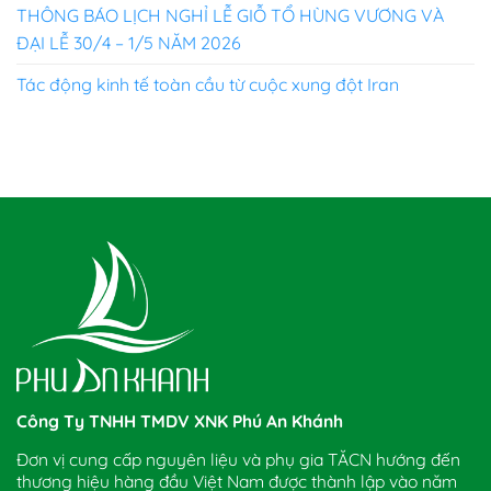
THÔNG BÁO LỊCH NGHỈ LỄ GIỖ TỔ HÙNG VƯƠNG VÀ
ĐẠI LỄ 30/4 – 1/5 NĂM 2026
Tác động kinh tế toàn cầu từ cuộc xung đột Iran
Công Ty TNHH TMDV XNK Phú An Khánh
Đơn vị cung cấp nguyên liệu và phụ gia TĂCN hướng đến
thương hiệu hàng đầu Việt Nam được thành lập vào năm