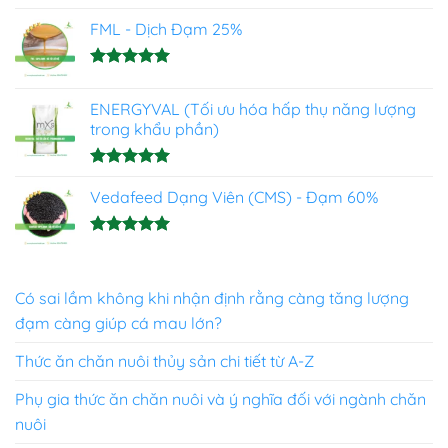
hạng
5.00
FML - Dịch Đạm 25%
5 sao
Được xếp
hạng
4.93
ENERGYVAL (Tối ưu hóa hấp thụ năng lượng
5 sao
trong khẩu phần)
Được xếp
hạng
Vedafeed Dạng Viên (CMS) - Đạm 60%
5.00
5 sao
Được xếp
hạng
5.00
5 sao
Có sai lầm không khi nhận định rằng càng tăng lượng
đạm càng giúp cá mau lớn?
Thức ăn chăn nuôi thủy sản chi tiết từ A-Z
Phụ gia thức ăn chăn nuôi và ý nghĩa đối với ngành chăn
nuôi