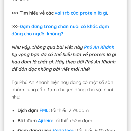
>>> Tìm hiểu về các
vai trò của protein là gì
.
>>>
Đạm dùng trong chăn nuôi có khác đạm
dùng cho người không?
Như vậy, thông qua bài viết này
Phú An Khánh
hy vọng bạn đã có thể hiểu hơn về protein là gì
hay đạm là chất gì. Hãy theo dõi Phú An Khánh
để đón đọc những bài viết mới nhé!
Tại Phú An Khánh hiện nay đang có một số sản
phẩm cung cấp đạm chuyên dùng cho vật nuôi
như:
Dịch đạm
FML
:
tối thiểu 25% đạm
Bột đạm
Ajitein
:
tối thiểu 52% đạm
Đạm dạng viên
Vedafeed
:
tối thiểu 60% đạm