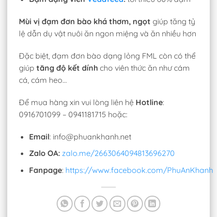
Mùi vị đạm đơn bào khá thơm, ngọt
giúp tăng tỷ
lệ dẫn dụ vật nuôi ăn ngon miệng và ăn nhiều hơn
Đặc biệt, đạm đơn bào dạng lỏng FML còn có thể
giúp
tăng độ kết dính
cho viên thức ăn như cám
cá, cám heo…
Để mua hàng xin vui lòng liên hệ
Hotline
:
0916701099 – 0941181715 hoặc:
Email
: info@phuankhanh.net
Zalo OA:
zalo.me/2663064094813696270
Fanpage
:
https://www.facebook.com/PhuAnKhanh