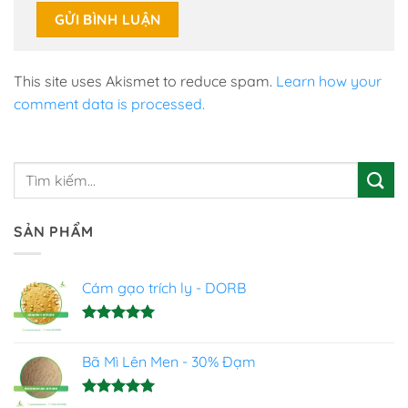
This site uses Akismet to reduce spam.
Learn how your
comment data is processed.
SẢN PHẨM
Cám gạo trích ly - DORB
Được xếp
hạng
5.00
Bã Mì Lên Men - 30% Đạm
5 sao
Được xếp