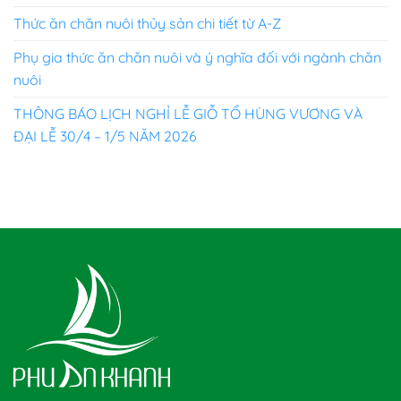
Thức ăn chăn nuôi thủy sản chi tiết từ A-Z
Phụ gia thức ăn chăn nuôi và ý nghĩa đối với ngành chăn
nuôi
THÔNG BÁO LỊCH NGHỈ LỄ GIỖ TỔ HÙNG VƯƠNG VÀ
ĐẠI LỄ 30/4 – 1/5 NĂM 2026