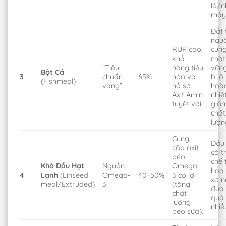
lô/
máy
Đắt 
ngu
RUP cao,
cung
khả
chặt
“Tiêu
năng tiêu
vững
Bột Cá
3
chuẩn
65%
hóa và
bị ôi
(Fishmeal)
vàng”
hồ sơ
hoặ
Axit Amin
nhiệ
tuyệt vời.
giả
chất
lượn
Cung
Dầu
cấp axit
có t
béo
chế 
Khô Dầu Hạt
Nguồn
Omega-
hóa 
4
Lanh
(Linseed
Omega-
40–50%
3 có lợi
xơ n
meal/Extruded)
3
(tăng
đưa
chất
quá
lượng
nhiề
béo sữa).