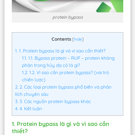
protein bypass
Contents
[
hide
]
1.
1. Protein bypass là gì và vì sao cần thiết?
1.1.
1.1. Bypass protein – RUP – protein không
phân trong hủy dạ cỏ là gì?
1.2.
1.2. Vì sao cần protein bypass? (vai trò
chiến lược)
2.
2. Các loại protein bypass phổ biến và phân
tích chuyên sâu
3.
3. Các nguồn protein bypass khác
4.
4. Kết luận
1. Protein bypass là gì và vì sao cần
thiết?