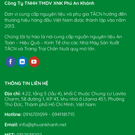
Công Ty TNHH TMDV XNK Phú An Khánh
Đơn vị cung cấp nguyên liệu và phụ gia TĂCN hướng đến
thương hiệu hàng đầu Việt Nam được thành lập vào năm
2013.
Chúng tôi tự hào là nơi cung cấp nguồn nguyên liệu An
Toàn – Hiệu Quả – Kinh Tế cho các Nhà Máy Sản Xuất
TĂCN và Trang Trại Chăn Nuôi quy mô lớn.
THÔNG TIN LIÊN HỆ
Địa chỉ:
4.22, tầng 5 (lầu 4), khối C thuộc Chung cư Lavita
Charm, 58 đường 1, KP 43, khu nhà ở Lilama 45.1, Phường
Thủ Đức, Thành phố Hồ Chí Minh, Việt Nam.
Hotline:
0916701099 - 0941181715
Email:
info@phuankhanh.net
MST:
0312538202