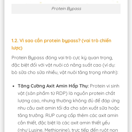
Protein Bypass
1.2. Vì sao cần protein bypass? (vai trò chiến
lược)
Protein Bypass đóng vai trò cực kỳ quan trọng,
đặc biệt đối với vật nuôi có năng suất cao (ví dụ:
bò sữa cho sữa nhiều, vật nuôi tăng trọng nhanh):
Tăng Cường Axit Amin Hấp Thụ:
Protein vi sinh
vật (sản phẩm từ RDP) là nguồn protein chất
lượng cao, nhưng thường không đủ để đáp ứng
nhu cầu axit amin tối đa cho sản xuất sữa hoặc
tăng trưởng. RUP cung cấp thêm các axit amin
cần thiết, đặc biệt là các axit amin thiết yếu
(như Lysine, Methionine), trực tiếp đến ruột non