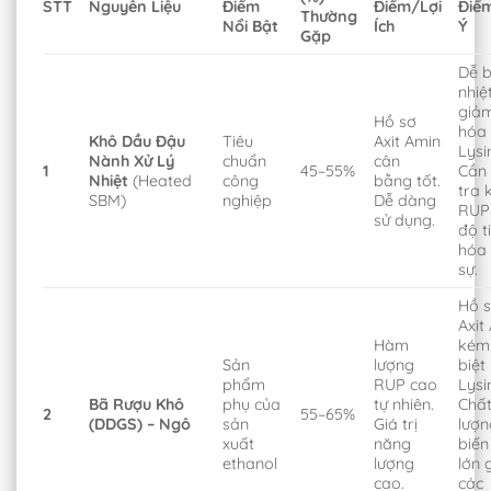
STT
Nguyên Liệu
Điểm
Điểm/Lợi
Điể
Thường
Nổi Bật
Ích
Ý
Gặp
Dễ b
nhiệ
giảm
Hồ sơ
hóa
Khô Dầu Đậu
Tiêu
Axit Amin
Lysi
Nành Xử Lý
chuẩn
cân
1
45–55%
Cần
Nhiệt
(Heated
công
bằng tốt.
tra 
SBM)
nghiệp
Dễ dàng
RUP
sử dụng.
độ t
hóa 
sự.
Hồ 
Axit
Hàm
kém
Sản
lượng
biệt 
phẩm
RUP cao
Lysi
Bã Rượu Khô
phụ của
tự nhiên.
Chấ
2
55–65%
(DDGS) – Ngô
sản
Giá trị
lượn
xuất
năng
biến
ethanol
lượng
lớn 
cao.
các