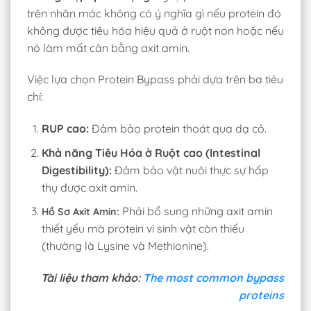
trên nhãn mác không có ý nghĩa gì nếu protein đó
không được tiêu hóa hiệu quả ở ruột non hoặc nếu
nó làm mất cân bằng axit amin.
Việc lựa chọn Protein Bypass phải dựa trên ba tiêu
chí:
RUP cao:
Đảm bảo protein thoát qua dạ cỏ.
Khả năng Tiêu Hóa ở Ruột cao (Intestinal
Digestibility):
Đảm bảo vật nuôi thực sự hấp
thụ được axit amin.
Phải bổ sung những axit amin
Hồ Sơ Axit Amin:
thiết yếu mà protein vi sinh vật còn thiếu
(thường là Lysine và Methionine).
Tài liệu tham khảo:
The most common bypass
proteins