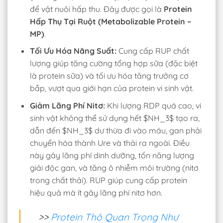
để vật nuôi hấp thu. Đây được gọi là
Protein
Hấp Thụ Tại Ruột (Metabolizable Protein –
MP)
.
Tối Ưu Hóa Năng Suất:
Cung cấp RUP chất
lượng giúp tăng cường tổng hợp sữa (đặc biệt
là protein sữa) và tối ưu hóa tăng trưởng cơ
bắp, vượt qua giới hạn của protein vi sinh vật.
Giảm Lãng Phí Nitơ:
Khi lượng RDP quá cao, vi
sinh vật không thể sử dụng hết $NH_3$ tạo ra,
dẫn đến $NH_3$ dư thừa đi vào máu, gan phải
chuyển hóa thành Ure và thải ra ngoài. Điều
này gây lãng phí dinh dưỡng, tốn năng lượng
giải độc gan, và tăng ô nhiễm môi trường (nitơ
trong chất thải). RUP giúp cung cấp protein
hiệu quả mà ít gây lãng phí nitơ hơn.
>>
Protein Thô Quan Trọng Như