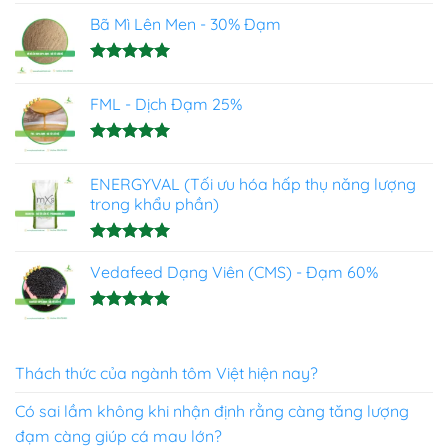
hạng
5.00
Bã Mì Lên Men - 30% Đạm
5 sao
Được xếp
hạng
5.00
FML - Dịch Đạm 25%
5 sao
Được xếp
hạng
4.93
ENERGYVAL (Tối ưu hóa hấp thụ năng lượng
5 sao
trong khẩu phần)
Được xếp
hạng
Vedafeed Dạng Viên (CMS) - Đạm 60%
5.00
5 sao
Được xếp
hạng
5.00
5 sao
Thách thức của ngành tôm Việt hiện nay?
Có sai lầm không khi nhận định rằng càng tăng lượng
đạm càng giúp cá mau lớn?