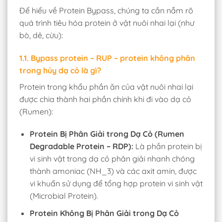
Để hiểu về Protein Bypass, chúng ta cần nắm rõ
quá trình tiêu hóa protein ở vật nuôi nhai lại (như
bò, dê, cừu):
1.1. Bypass protein – RUP – protein không phân
trong hủy dạ cỏ là gì?
Protein trong khẩu phần ăn của vật nuôi nhai lại
được chia thành hai phần chính khi đi vào dạ cỏ
(Rumen):
Protein Bị Phân Giải trong Dạ Cỏ (Rumen
Degradable Protein – RDP):
Là phần protein bị
vi sinh vật trong dạ cỏ phân giải nhanh chóng
thành amoniac (NH_3) và các axit amin, được
vi khuẩn sử dụng để tổng hợp protein vi sinh vật
(Microbial Protein).
Protein Không Bị Phân Giải trong Dạ Cỏ