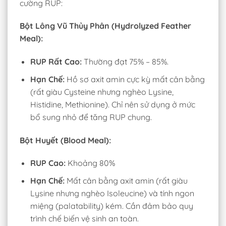
cường RUP:
Bột Lông Vũ Thủy Phân (Hydrolyzed Feather
Meal):
RUP Rất Cao:
Thường đạt 75% – 85%.
Hạn Chế:
Hồ sơ axit amin cực kỳ mất cân bằng
(rất giàu Cysteine nhưng nghèo Lysine,
Histidine, Methionine). Chỉ nên sử dụng ở mức
bổ sung nhỏ để tăng RUP chung.
Bột Huyết (Blood Meal):
RUP Cao:
Khoảng 80%
Hạn Chế:
Mất cân bằng axit amin (rất giàu
Lysine nhưng nghèo Isoleucine) và tính ngon
miệng (palatability) kém. Cần đảm bảo quy
trình chế biến vệ sinh an toàn.