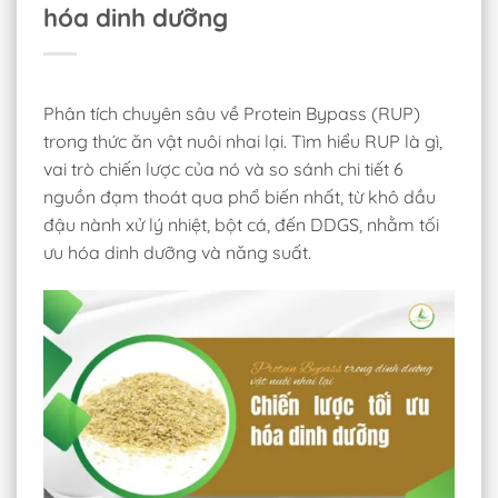
hóa dinh dưỡng
Phân tích chuyên sâu về Protein Bypass (RUP)
trong thức ăn vật nuôi nhai lại. Tìm hiểu RUP là gì,
vai trò chiến lược của nó và so sánh chi tiết 6
nguồn đạm thoát qua phổ biến nhất, từ khô dầu
đậu nành xử lý nhiệt, bột cá, đến DDGS, nhằm tối
ưu hóa dinh dưỡng và năng suất.