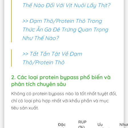
Thế Nào Đối Với Vịt Nuôi Lấy Thịt?
>> Đạm Thô/Protein Thô Trong
Thức Ăn Gà Đẻ Trứng Quan Trọng
Như Thế Nào?
>> Tất Tần Tật Về Đạm
Thô/Protein Thô
2. Các loại protein bypass phổ biến và
phân tích chuyên sâu
Không có protein bypass nào là tốt nhất tuyệt đối,
chỉ có loại phù hợp nhất với khẩu phần và mục
tiêu sản xuất.
RUP
Đặc
Ưu
Như
(%)