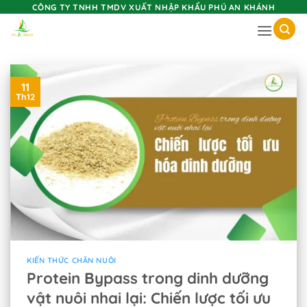
Skip
CÔNG TY TNHH TMDV XUẤT NHẬP KHẨU PHÚ AN KHÁNH
to
content
11
Th12
KIẾN THỨC CHĂN NUÔI
Protein Bypass trong dinh dưỡng
vật nuôi nhai lại: Chiến lược tối ưu