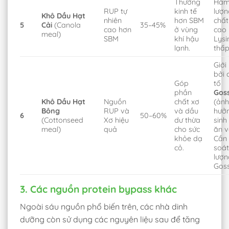
Thường
Hà
RUP tự
kinh tế
lượn
Khô Dầu Hạt
nhiên
hơn SBM
chất
5
Cải
(Canola
35–45%
cao hơn
ở vùng
cao 
meal)
SBM
khí hậu
Lysi
lạnh.
thấp
Giới
bởi 
Góp
tố
phần
Gos
Khô Dầu Hạt
Nguồn
chất xơ
(ản
Bông
RUP và
và dầu
hưở
6
50–60%
(Cottonseed
Xơ hiệu
dư thừa
sinh
meal)
quả
cho sức
ăn v
khỏe dạ
Cần
cỏ.
soát
lượn
Goss
3. Các nguồn protein bypass khác
Ngoài sáu nguồn phổ biến trên, các nhà dinh
dưỡng còn sử dụng các nguyên liệu sau để tăng