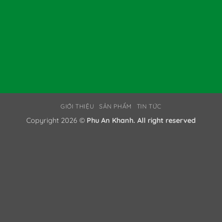
GIỚI THIỆU
SẢN PHẨM
TIN TỨC
Copyright 2026 ©
Phu An Khanh. All right reserved