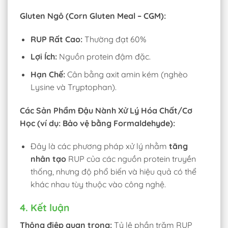
Gluten Ngô (Corn Gluten Meal – CGM):
RUP Rất Cao:
Thường đạt 60%
Lợi Ích:
Nguồn protein đậm đặc.
Hạn Chế:
Cân bằng axit amin kém (nghèo
Lysine và Tryptophan).
Các Sản Phẩm Đậu Nành Xử Lý Hóa Chất/Cơ
Học (ví dụ: Bảo vệ bằng Formaldehyde):
Đây là các phương pháp xử lý nhằm
tăng
nhân tạo
RUP của các nguồn protein truyền
thống, nhưng độ phổ biến và hiệu quả có thể
khác nhau tùy thuộc vào công nghệ.
4. Kết luận
Thông điệp quan trọng:
Tỷ lệ phần trăm RUP