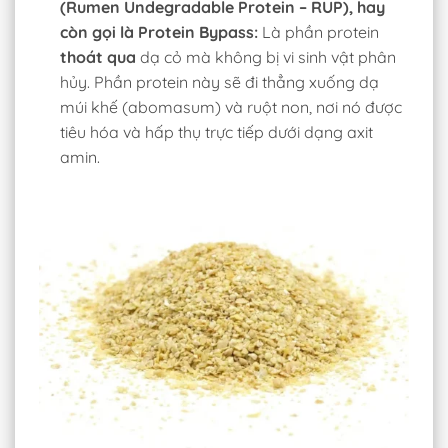
(Rumen Undegradable Protein – RUP), hay
còn gọi là Protein Bypass:
Là phần protein
thoát qua
dạ cỏ mà không bị vi sinh vật phân
hủy. Phần protein này sẽ đi thẳng xuống dạ
múi khế (abomasum) và ruột non, nơi nó được
tiêu hóa và hấp thụ trực tiếp dưới dạng axit
amin.