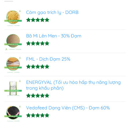
Cám gạo trích ly - DORB
Được xếp
hạng
5.00
Bã Mì Lên Men - 30% Đạm
5 sao
Được xếp
hạng
5.00
FML - Dịch Đạm 25%
5 sao
Được xếp
hạng
4.93
ENERGYVAL (Tối ưu hóa hấp thụ năng lượng
5 sao
trong khẩu phần)
Được xếp
hạng
Vedafeed Dạng Viên (CMS) - Đạm 60%
5.00
5 sao
Được xếp
hạng
5.00