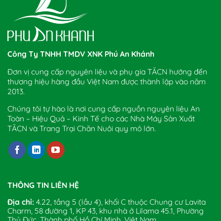
Công Ty TNHH TMDV XNK Phú An Khánh
Đơn vị cung cấp nguyên liệu và phụ gia TĂCN hướng đến
thương hiệu hàng đầu Việt Nam được thành lập vào năm
2013.
Chúng tôi tự hào là nơi cung cấp nguồn nguyên liệu An
Toàn – Hiệu Quả – Kinh Tế cho các Nhà Máy Sản Xuất
TĂCN và Trang Trại Chăn Nuôi quy mô lớn.
THÔNG TIN LIÊN HỆ
Địa chỉ:
4.22, tầng 5 (lầu 4), khối C thuộc Chung cư Lavita
Charm, 58 đường 1, KP 43, khu nhà ở Lilama 45.1, Phường
Thủ Đức, Thành phố Hồ Chí Minh, Việt Nam.