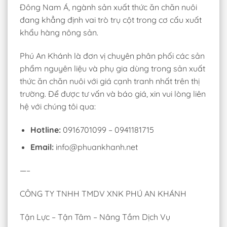
Đông Nam Á, ngành sản xuất thức ăn chăn nuôi
đang khẳng định vai trò trụ cột trong cơ cấu xuất
khẩu hàng nông sản.
Phú An Khánh là đơn vị chuyên phân phối các sản
phẩm nguyên liệu và phụ gia dùng trong sản xuất
thức ăn chăn nuôi với giá cạnh tranh nhất trên thị
trường. Để được tư vấn và báo giá, xin vui lòng liên
hệ với chúng tôi qua:
Hotline:
0916701099 – 0941181715
Email:
info@phuankhanh.net
—–
CÔNG TY TNHH TMDV XNK PHÚ AN KHÁNH
Tận Lực – Tận Tâm – Nâng Tầm Dịch Vụ