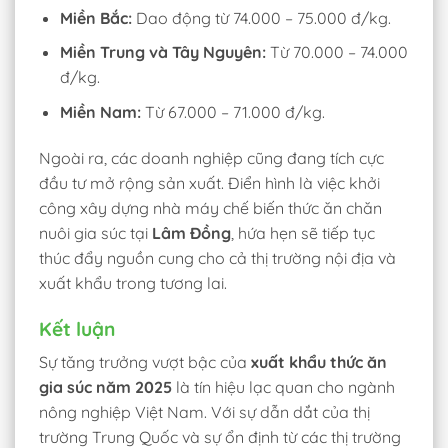
Miền Bắc:
Dao động từ 74.000 – 75.000 đ/kg.
Miền Trung và Tây Nguyên:
Từ 70.000 – 74.000
đ/kg.
Miền Nam:
Từ 67.000 – 71.000 đ/kg.
Ngoài ra, các doanh nghiệp cũng đang tích cực
đầu tư mở rộng sản xuất. Điển hình là việc khởi
công xây dựng nhà máy chế biến thức ăn chăn
nuôi gia súc tại
Lâm Đồng
, hứa hẹn sẽ tiếp tục
thúc đẩy nguồn cung cho cả thị trường nội địa và
xuất khẩu trong tương lai.
Kết luận
Sự tăng trưởng vượt bậc của
xuất khẩu thức ăn
gia súc năm 2025
là tín hiệu lạc quan cho ngành
nông nghiệp Việt Nam. Với sự dẫn dắt của thị
trường Trung Quốc và sự ổn định từ các thị trường