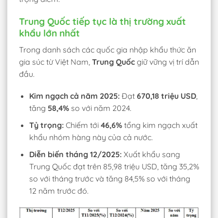
Trung Quốc tiếp tục là thị trường xuất
khẩu lớn nhất
Trong danh sách các quốc gia nhập khẩu thức ăn
gia súc từ Việt Nam,
Trung Quốc
giữ vững vị trí dẫn
đầu.
Kim ngạch cả năm 2025:
Đạt
670,18 triệu USD
,
tăng
58,4%
so với năm 2024.
Tỷ trọng:
Chiếm tới
46,6%
tổng kim ngạch xuất
khẩu nhóm hàng này của cả nước.
Diễn biến tháng 12/2025:
Xuất khẩu sang
Trung Quốc đạt trên 85,98 triệu USD, tăng 35,2%
so với tháng trước và tăng 84,5% so với tháng
12 năm trước đó.