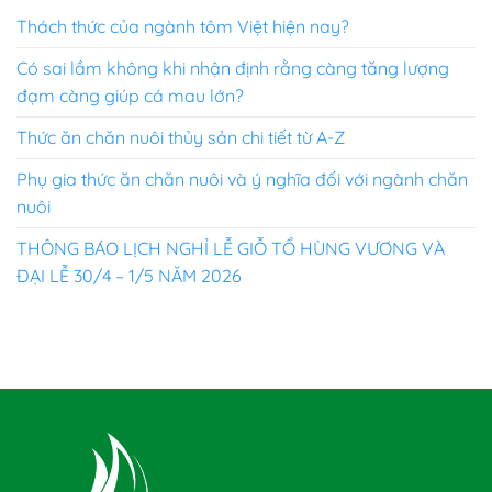
5 sao
Thách thức của ngành tôm Việt hiện nay?
Có sai lầm không khi nhận định rằng càng tăng lượng
đạm càng giúp cá mau lớn?
Thức ăn chăn nuôi thủy sản chi tiết từ A-Z
Phụ gia thức ăn chăn nuôi và ý nghĩa đối với ngành chăn
nuôi
THÔNG BÁO LỊCH NGHỈ LỄ GIỖ TỔ HÙNG VƯƠNG VÀ
ĐẠI LỄ 30/4 – 1/5 NĂM 2026