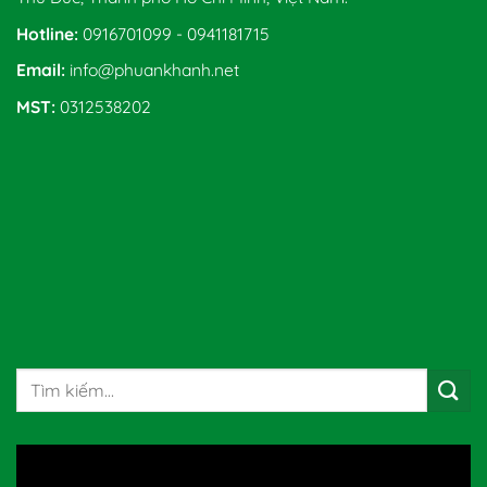
Hotline:
0916701099 - 0941181715
Email:
info@phuankhanh.net
MST:
0312538202
Tìm
kiếm: