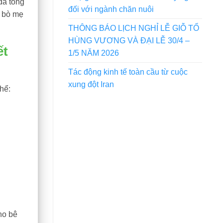
đã tổng
đối với ngành chăn nuôi
n bò mẹ
THÔNG BÁO LỊCH NGHỈ LỄ GIỖ TỔ
HÙNG VƯƠNG VÀ ĐẠI LỄ 30/4 –
ết
1/5 NĂM 2026
Tác động kinh tế toàn cầu từ cuộc
xung đột Iran
hể:
ho bê