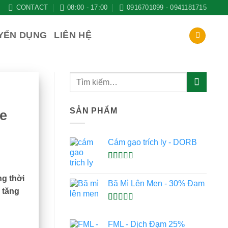
CONTACT
08:00 - 17:00
0916701099 - 0941181715
YỂN DỤNG
LIÊN HỆ
SẢN PHẨM
ỏe
Cám gạo trích ly - DORB
Được xếp
hạng
5.00
5
g thời
Bã Mì Lên Men - 30% Đạm
sao
 tăng
Được xếp
hạng
5.00
5
FML - Dịch Đạm 25%
sao