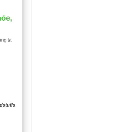
hỏe,
úng ta
dstuffs