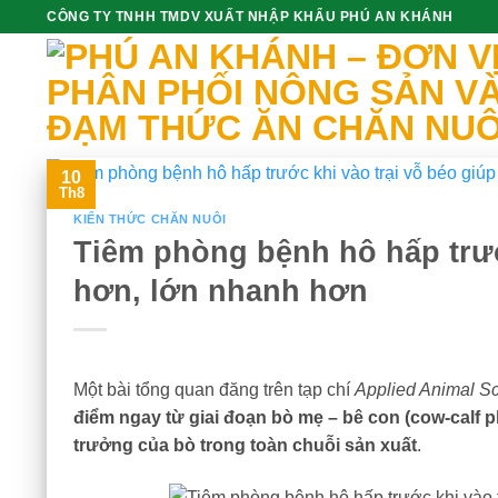
Skip
CÔNG TY TNHH TMDV XUẤT NHẬP KHẨU PHÚ AN KHÁNH
to
content
10
Th8
KIẾN THỨC CHĂN NUÔI
Tiêm phòng bệnh hô hấp trướ
hơn, lớn nhanh hơn
Một bài tổng quan đăng trên tạp chí
Applied Animal S
điểm ngay từ giai đoạn bò mẹ – bê con (cow-calf 
trưởng của bò trong toàn chuỗi sản xuất
.