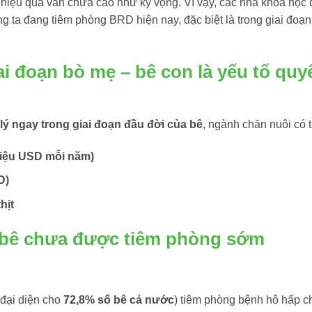
 hiệu quả vẫn chưa cao như kỳ vọng. Vì vậy, các nhà khoa học 
 ta đang tiêm phòng BRD hiện nay, đặc biệt là trong giai đoạ
i đoạn bò mẹ – bê con là yếu tố quy
lý ngay trong giai đoạn đầu đời của bê
, ngành chăn nuôi có t
triệu USD mỗi năm)
D)
hịt
 bê chưa được tiêm phòng sớm
đại diện cho
72,8% số bê cả nước
) tiêm phòng bệnh hô hấp c