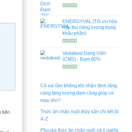
Được xếp
hạng
4.93
5
ENERGYVAL (Tối ưu hóa
sao
hấp thụ năng lượng trong
khẩu phần)
Được xếp
hạng
5.00
5
Vedafeed Dạng Viên
sao
(CMS) - Đạm 60%
Được xếp
hạng
5.00
5
sao
Có sai lầm không khi nhận định rằng
càng tăng lượng đạm càng giúp cá
mau lớn?
Thức ăn chăn nuôi thủy sản chi tiết từ
 tiến
A-Z
Phụ gia thức ăn chăn nuôi và ý nghĩa