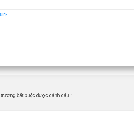
alink
.
 trường bắt buộc được đánh dấu
*