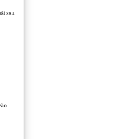
ất sau.
vào