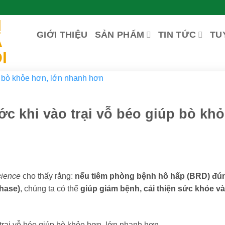
GIỚI THIỆU
SẢN PHẨM
TIN TỨC
TU
c khi vào trại vỗ béo giúp bò kh
cience
cho thấy rằng:
nếu tiêm phòng bệnh hô hấp (BRD) đún
phase)
, chúng ta có thể
giúp giảm bệnh, cải thiện sức khỏe và