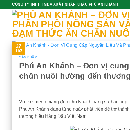
Skip
CÔNG TY TNHH TMDV XUẤT NHẬP KHẨU PHÚ AN KHÁNH
to
content
27
Th9
SẢN PHẨM
Phú An Khánh – Đơn vị cung 
chăn nuôi hướng đến thương
Với sứ mệnh mang đến cho Khách hàng sự hài lòng tro
Phú An Khánh đang từng ngày phát triển để trở thành
thương hiệu Hàng Đầu Việt Nam.