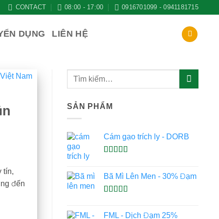
CONTACT
08:00 - 17:00
0916701099 - 0941181715
YỂN DỤNG
LIÊN HỆ
SẢN PHẨM
ăn
Cám gạo trích ly - DORB
Được xếp
hạng
5.00
5
tín,
Bã Mì Lên Men - 30% Đạm
sao
ớng đến
Được xếp
hạng
5.00
5
FML - Dịch Đạm 25%
sao