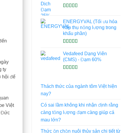
Được xếp
hạng
4.93
5
ENERGYVAL (Tối ưu hóa
sao
hấp thụ năng lượng trong
khẩu phần)
 đến
Được xếp
hạng
5.00
5
Vedafeed Dạng Viên
sao
(CMS) - Đạm 60%
ngày
 ty
Được xếp
 hội để
hạng
5.00
5
sao
Thách thức của ngành tôm Việt hiện
nay?
quan
Có sai lầm không khi nhận định rằng
be Việt
càng tăng lượng đạm càng giúp cá
í Đức
mau lớn?
Thức ăn chăn nuôi thủy sản chi tiết từ