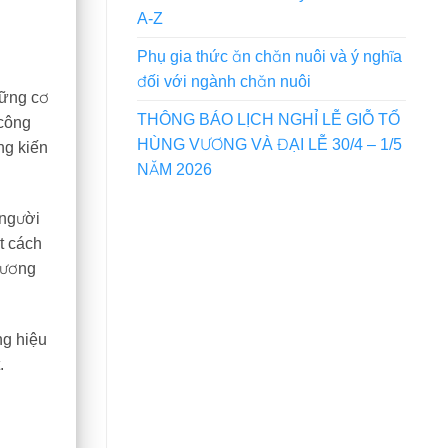
A-Z
Phụ gia thức ăn chăn nuôi và ý nghĩa
đối với ngành chăn nuôi
hững cơ
THÔNG BÁO LỊCH NGHỈ LỄ GIỖ TỔ
 công
HÙNG VƯƠNG VÀ ĐẠI LỄ 30/4 – 1/5
ng kiến
NĂM 2026
 người
t cách
hương
ng hiệu
.