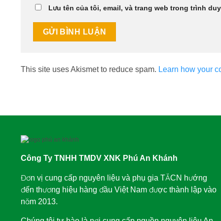
Lưu tên của tôi, email, và trang web trong trình duy
This site uses Akismet to reduce spam.
Learn how your c
Công Ty TNHH TMDV XNK Phú An Khánh
Đơn vị cung cấp nguyên liệu và phụ gia TĂCN hướng
đến thương hiệu hàng đầu Việt Nam được thành lập vào
năm 2013.
Chúng tôi tự hào là nơi cung cấp nguồn nguyên liệu An