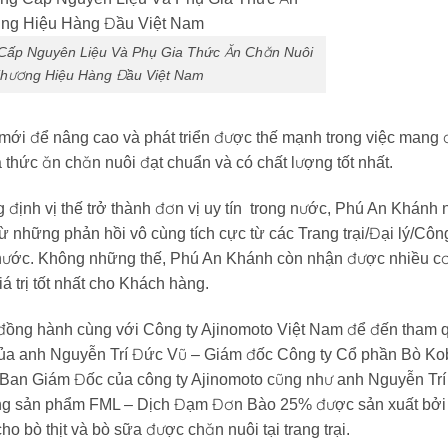
Cấp Nguyên Liệu Và Phụ Gia Thức Ăn Chăn Nuôi
hương Hiệu Hàng Đầu Việt Nam
 mới để nâng cao và phát triển được thế mạnh trong việc mang
 thức ăn chăn nuôi đạt chuẩn và có chất lượng tốt nhất.
định vị thế trở thành đơn vị uy tín trong nước, Phú An Khánh 
ừ những phản hồi vô cùng tích cực từ các Trang trại/Đại lý/Công
ả nước. Không những thế, Phú An Khánh còn nhận được nhiều cơ
á trị tốt nhất cho Khách hàng.
 đồng hành cùng với Công ty Ajinomoto Việt Nam để đến tham 
của anh Nguyễn Trí Đức Vũ – Giám đốc Công ty Cổ phần Bò Ko
Ban Giám Đốc của công ty Ajinomoto cũng như anh Nguyễn Tr
dụng sản phẩm FML – Dịch Đạm Đơn Bào 25% được sản xuất bởi
 bò thịt và bò sữa được chăn nuôi tại trang trại.