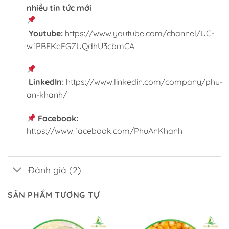
nhiều tin tức mới
Youtube:
https://www.youtube.com/channel/UC-
wfPBFKeFGZUQdhU3cbmCA
LinkedIn:
https://www.linkedin.com/company/phu-
an-khanh/
Facebook:
https://www.facebook.com/PhuAnKhanh
Đánh giá (2)
SẢN PHẨM TƯƠNG TỰ