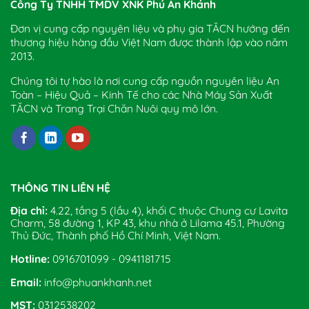
Công Ty TNHH TMDV XNK Phú An Khánh
Đơn vị cung cấp nguyên liệu và phụ gia TĂCN hướng đến
thương hiệu hàng đầu Việt Nam được thành lập vào năm
2013.
Chúng tôi tự hào là nơi cung cấp nguồn nguyên liệu An
Toàn – Hiệu Quả – Kinh Tế cho các Nhà Máy Sản Xuất
TĂCN và Trang Trại Chăn Nuôi quy mô lớn.
THÔNG TIN LIÊN HỆ
Địa chỉ:
4.22, tầng 5 (lầu 4), khối C thuộc Chung cư Lavita
Charm, 58 đường 1, KP 43, khu nhà ở Lilama 45.1, Phường
Thủ Đức, Thành phố Hồ Chí Minh, Việt Nam.
Hotline:
0916701099 - 0941181715
Email:
info@phuankhanh.net
MST:
0312538202