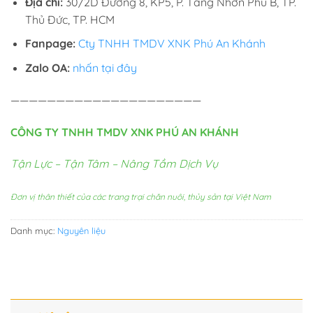
Địa chỉ:
30/2D Đường 8, KP5, P. Tăng Nhơn Phú B, TP.
Thủ Đức, TP. HCM
Fanpage:
Cty TNHH TMDV XNK Phú An Khánh
Zalo OA:
nhấn tại đây
—————————————————————
CÔNG TY TNHH TMDV XNK PHÚ AN KHÁNH
Tận Lực – Tận Tâm – Nâng Tầm Dịch Vụ
Đơn vị thân thiết của các trang trại chăn nuôi, thủy sản tại Việt Nam
Danh mục:
Nguyên liệu