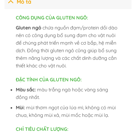
Mô tả
CÔNG DỤNG CỦA GLUTEN NGÔ:
Gluten ngô
chứa nguồn đạm/protein dồi dào
nên có công dụng bổ sung đạm cho vật nuôi
để chúng phát triển mạnh về cơ bắp, hệ miễn
dịch. Đồng thời gluten ngô cũng giúp bổ sung
thêm năng lượng và các chất dinh dưỡng cần
thiết khác cho vật nuôi.
ĐẶC TÍNH CỦA
GLUTEN NGÔ
:
Màu sắc:
màu trắng ngà hoặc vàng sáng
đồng nhất.
Mùi:
mùi thơm ngọt của lúa mì, không có mùi
chua, không mùi xả, mùi mốc hoặc mùi lạ.
CHỈ TIÊU CHẤT LƯỢNG: