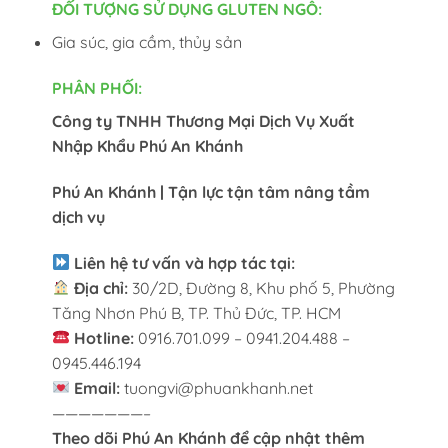
ĐỐI TƯỢNG SỬ DỤNG GLUTEN NGÔ:
Gia súc, gia cầm, thủy sản
PHÂN PHỐI:
Công ty TNHH Thương Mại Dịch Vụ Xuất
Nhập Khẩu Phú An Khánh
Phú An Khánh | Tận lực tận tâm nâng tầm
dịch vụ
Liên hệ tư vấn và hợp tác tại:
Địa chỉ:
30/2D, Đường 8, Khu phố 5, Phường
Tăng Nhơn Phú B, TP. Thủ Đức, TP. HCM
Hotline:
0916.701.099 – 0941.204.488 –
0945.446.194
Email:
tuongvi@phuankhanh.net
———————–
Theo dõi Phú An Khánh để cập nhật thêm