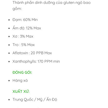
Thành phần dinh dưỡng của gluten ngô bao
gồm:
Đạm: 60% Min
Ẩm độ: 12% Max
Xơ : 3% Max
Tro : 5% Max
Aflatoxin : 20 PPB Max
Xanthophylls: 170 PPM min
ĐÓNG GÓI:
Hàng xá
XUẤT XỨ:
Trung Quốc / Mỹ / Ấn Độ