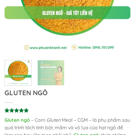
GLUTEN NGÔ
5
2
trên 5
Gluten ngô
– Corn
Gluten
Meal – CGM – là phụ phẩm sau
dựa trên
quá trình tách tinh bột, mầm và vỏ lụa của hạt ngô để
đánh giá
làm siro hay lên men phôi nhũ.
G
luten ng
ô
chứa những