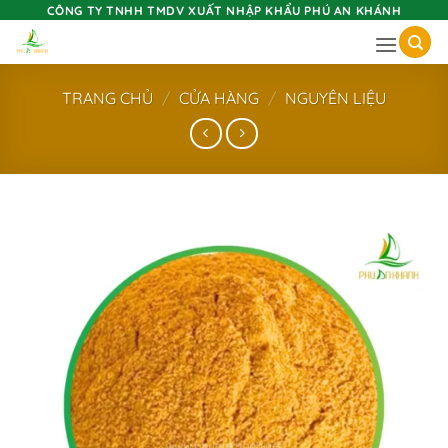
Skip
CÔNG TY TNHH TMDV XUẤT NHẬP KHẨU PHÚ AN KHÁNH
to
content
TRANG CHỦ
/
CỬA HÀNG
/
NGUYÊN LIỆU