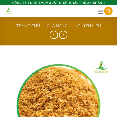
Skip
CÔNG TY TNHH TMDV XUẤT NHẬP KHẨU PHÚ AN KHÁNH
to
content
TRANG CHỦ
/
CỬA HÀNG
/
NGUYÊN LIỆU