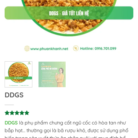
DDGS
5
2
trên 5
DDGS
là phụ phẩm chưng cất ngũ cốc có hòa tan như
dựa trên
bắp hạt… thường gọi là bã rượu khô, được sử dụng phổ
đánh giá
biến trong sản xuất thức ăn chăn nuôi với mục đích bổ