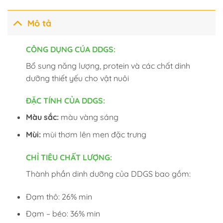
Mô tả
CÔNG DỤNG CÚA DDGS:
Bổ sung năng lượng, protein và các chất dinh
dưỡng thiết yếu cho vật nuôi
ĐẶC TÍNH CỦA DDGS:
Màu sắc:
màu vàng sáng
Mùi:
mùi thơm lên men đặc trưng
CHỈ TIÊU CHẤT LƯỢNG:
Thành phần dinh dưỡng của DDGS bao gồm:
Đạm thô: 26% min
Đạm – béo: 36% min