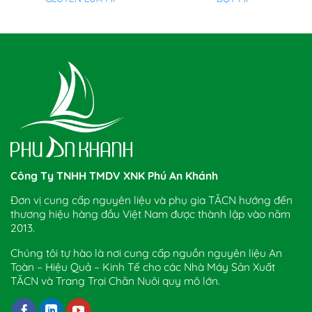
Công Ty TNHH TMDV XNK Phú An Khánh
Đơn vị cung cấp nguyên liệu và phụ gia TĂCN hướng đến
thương hiệu hàng đầu Việt Nam được thành lập vào năm
2013.
Chúng tôi tự hào là nơi cung cấp nguồn nguyên liệu An
Toàn – Hiệu Quả – Kinh Tế cho các Nhà Máy Sản Xuất
TĂCN và Trang Trại Chăn Nuôi quy mô lớn.