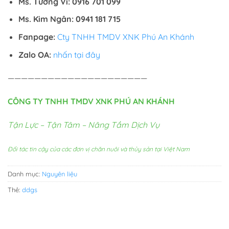
Ms. Tường Vi: 0916 701 099
Ms. Kim Ngân: 0941 181 715
Fanpage:
Cty TNHH TMDV XNK Phú An Khánh
Zalo OA:
nhấn tại đây
—————————————————————
CÔNG TY TNHH TMDV XNK PHÚ AN KHÁNH
Tận Lực – Tận Tâm – Nâng Tầm Dịch Vụ
Đối tác tin cậy của các đơn vị chăn nuôi và thủy sản tại Việt Nam
Danh mục:
Nguyên liệu
Thẻ:
ddgs