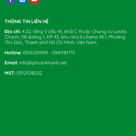
THÔNG TIN LIÊN HỆ
Địa chỉ:
4.22, tầng 5 (lầu 4), khối C thuộc Chung cư Lavita
Charm, 58 đường 1, KP 43, khu nhà ở Lilama 45.1, Phường
Thủ Đức, Thành phố Hồ Chí Minh, Việt Nam.
Hotline:
0916701099 - 0941181715
Email:
info@phuankhanh.net
MST:
0312538202