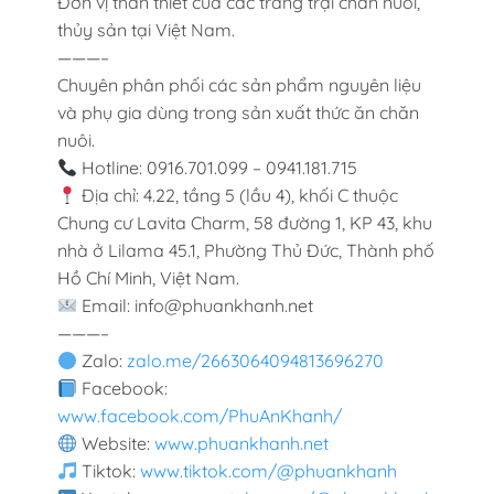
Đơn vị thân thiết của các trang trại chăn nuôi,
thủy sản tại Việt Nam.
———–
Chuyên phân phối các sản phẩm nguyên liệu
và phụ gia dùng trong sản xuất thức ăn chăn
nuôi.
Hotline: 0916.701.099 – 0941.181.715
Địa chỉ: 4.22, tầng 5 (lầu 4), khối C thuộc
Chung cư Lavita Charm, 58 đường 1, KP 43, khu
nhà ở Lilama 45.1, Phường Thủ Đức, Thành phố
Hồ Chí Minh, Việt Nam.
Email: info@phuankhanh.net
———–
Zalo:
zalo.me/2663064094813696270
Facebook:
www.facebook.com/PhuAnKhanh/
Website:
www.phuankhanh.net
Tiktok:
www.tiktok.com/@phuankhanh