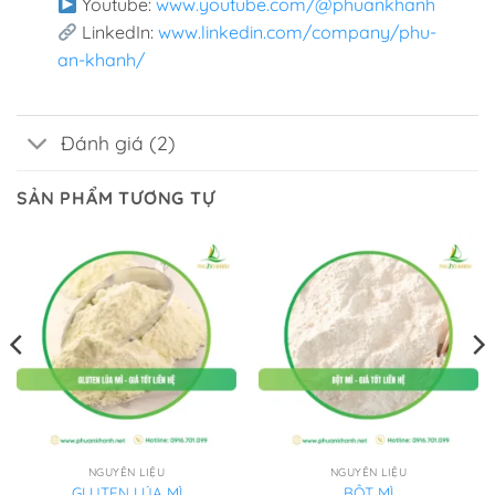
Youtube:
www.youtube.com/@phuankhanh
LinkedIn:
www.linkedin.com/company/phu-
an-khanh/
Đánh giá (2)
SẢN PHẨM TƯƠNG TỰ
NGUYÊN LIỆU
NGUYÊN LIỆU
GLUTEN LÚA MÌ
BỘT MÌ