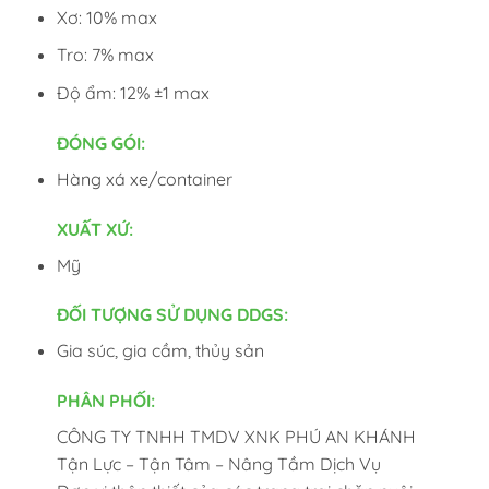
Xơ: 10% max
Tro: 7% max
Độ ẩm: 12% ±1 max
ĐÓNG GÓI:
Hàng xá xe/container
XUẤT XỨ:
Mỹ
ĐỐI TƯỢNG SỬ DỤNG DDGS:
Gia súc, gia cầm, thủy sản
PHÂN PHỐI:
CÔNG TY TNHH TMDV XNK PHÚ AN KHÁNH
Tận Lực – Tận Tâm – Nâng Tầm Dịch Vụ