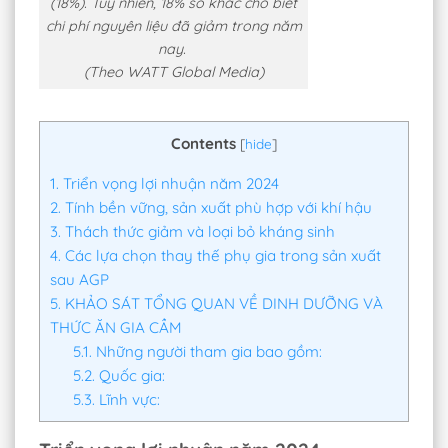
(18%). Tuy nhiên, 18% số khác cho biết
chi phí nguyên liệu đã giảm trong năm
nay.
(Theo WATT Global Media)
Contents
[
hide
]
1.
Triển vọng lợi nhuận năm 2024
2.
Tính bền vững, sản xuất phù hợp với khí hậu
3.
Thách thức giảm và loại bỏ kháng sinh
4.
Các lựa chọn thay thế phụ gia trong sản xuất
sau AGP
5.
KHẢO SÁT TỔNG QUAN VỀ DINH DƯỠNG VÀ
THỨC ĂN GIA CẦM
5.1.
Những người tham gia bao gồm:
5.2.
Quốc gia:
5.3.
Lĩnh vực: