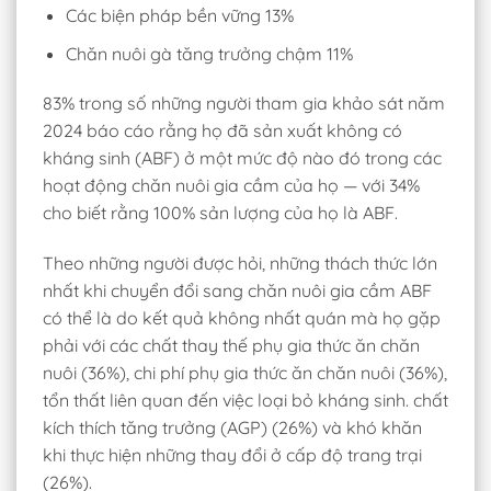
Các biện pháp bền vững 13%
Chăn nuôi gà tăng trưởng chậm 11%
83% trong số những người tham gia khảo sát năm
2024 báo cáo rằng họ đã sản xuất không có
kháng sinh (ABF) ở một mức độ nào đó trong các
hoạt động chăn nuôi gia cầm của họ — với 34%
cho biết rằng 100% sản lượng của họ là ABF.
Theo những người được hỏi, những thách thức lớn
nhất khi chuyển đổi sang chăn nuôi gia cầm ABF
có thể là do kết quả không nhất quán mà họ gặp
phải với các chất thay thế phụ gia thức ăn chăn
nuôi (36%), chi phí phụ gia thức ăn chăn nuôi (36%),
tổn thất liên quan đến việc loại bỏ kháng sinh. chất
kích thích tăng trưởng (AGP) (26%) và khó khăn
khi thực hiện những thay đổi ở cấp độ trang trại
(26%).