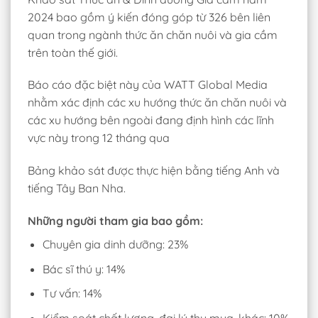
2024 bao gồm ý kiến đóng góp từ 326 bên liên
quan trong ngành thức ăn chăn nuôi và gia cầm
trên toàn thế giới.
Báo cáo đặc biệt này của WATT Global Media
nhằm xác định các xu hướng thức ăn chăn nuôi và
các xu hướng bên ngoài đang định hình các lĩnh
vực này trong 12 tháng qua
Bảng khảo sát được thực hiện bằng tiếng Anh và
tiếng Tây Ban Nha.
Những người tham gia bao gồm:
Chuyên gia dinh dưỡng: 23%
Bác sĩ thú y: 14%
Tư vấn: 14%
Kiểm soát chất lượng, đại lý thu mua, khác: 10%