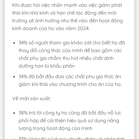
Khi được hỏi việc nhấn mạnh vào việc giảm phát
thải khí nhà kính và hạn chế tác động đến môi
trường sẽ ảnh hưởng như thế nào đến hoạt động
kinh doanh của họ vào năm 2024:
34% số người tham gia khảo sát cho biết họ đã
thay đổi công thức của mình để bao gồm các
chất phụ gia nhằm thu hút nhiều chất dinh
dưỡng hơn từ khẩu phần
34% đã bắt đầu đưa các chất phụ gia thức ăn
giảm khí thải vào chương trình cho ăn của họ.
Về mặt sản xuất:
38% trả lời công ty họ cũng đã bắt đầu nỗ lực
phối hợp để cải thiện hiệu quả sử dụng năng
lượng trong hoạt động của mình
33% khác thì sử dụng việc thu thập và phân tích