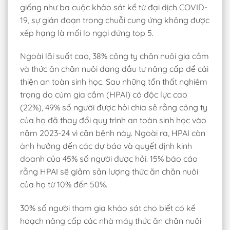
giống như ba cuộc khảo sát kể từ đại dịch COVID-
19, sự gián đoạn trong chuỗi cung ứng không được
xếp hạng là mối lo ngại đứng top 5.
Ngoài lãi suất cao, 38% công ty chăn nuôi gia cầm
và thức ăn chăn nuôi đang đầu tư nâng cấp để cải
thiện an toàn sinh học. Sau những tổn thất nghiêm
trọng do cúm gia cầm (HPAI) có độc lực cao
(22%), 49% số người được hỏi chia sẻ rằng công ty
của họ đã thay đổi quy trình an toàn sinh học vào
năm 2023-24 vì căn bệnh này. Ngoài ra, HPAI còn
ảnh hưởng đến các dự báo và quyết định kinh
doanh của 45% số người được hỏi. 15% báo cáo
rằng HPAI sẽ giảm sản lượng thức ăn chăn nuôi
của họ từ 10% đến 50%.
30% số người tham gia khảo sát cho biết có kế
hoạch nâng cấp các nhà máy thức ăn chăn nuôi