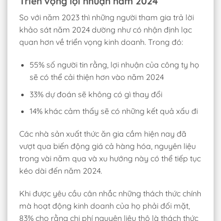
Triển vọng lợi nhuận năm 2024
So với năm 2023 thì những người tham gia trả lời
khảo sát năm 2024 dường như có nhận định lạc
quan hơn về triển vọng kinh doanh. Trong đó:
55% số người tin rằng, lợi nhuận của công ty họ
sẽ có thể cải thiện hơn vào năm 2024
33% dự đoán sẽ không có gì thay đổi
14% khác cảm thấy sẽ có những kết quả xấu đi
Các nhà sản xuất thức ăn gia cầm hiện nay đã
vượt qua biến động giá cả hàng hóa, nguyên liệu
trong vài năm qua và xu hướng này có thể tiếp tục
kéo dài đến năm 2024.
Khi được yêu cầu cân nhắc những thách thức chính
mà hoạt động kinh doanh của họ phải đối mặt,
83% cho rằng chi phí nguyên liệu thô là thách thức