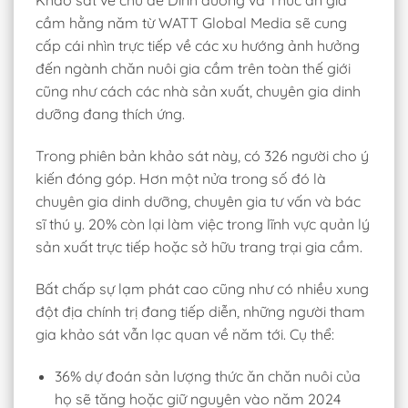
Khảo sát về chủ đề Dinh dưỡng và Thức ăn gia
cầm hằng năm từ WATT Global Media sẽ cung
cấp cái nhìn trực tiếp về các xu hướng ảnh hưởng
đến ngành chăn nuôi gia cầm trên toàn thế giới
cũng như cách các nhà sản xuất, chuyên gia dinh
dưỡng đang thích ứng.
Trong phiên bản khảo sát này, có 326 người cho ý
kiến đóng góp. Hơn một nửa trong số đó là
chuyên gia dinh dưỡng, chuyên gia tư vấn và bác
sĩ thú y. 20% còn lại làm việc trong lĩnh vực quản lý
sản xuất trực tiếp hoặc sở hữu trang trại gia cầm.
Bất chấp sự lạm phát cao cũng như có nhiều xung
đột địa chính trị đang tiếp diễn, những người tham
gia khảo sát vẫn lạc quan về năm tới. Cụ thể:
36% dự đoán sản lượng thức ăn chăn nuôi của
họ sẽ tăng hoặc giữ nguyên vào năm 2024