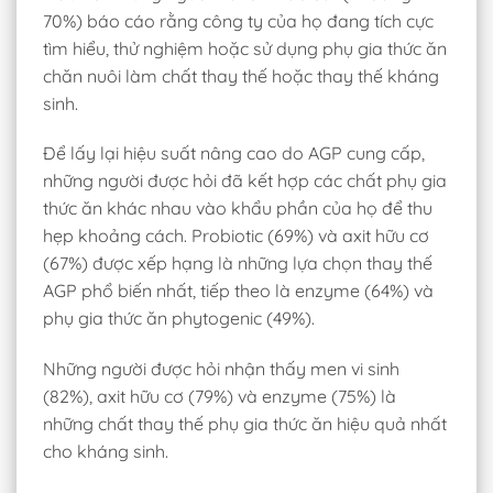
70%) báo cáo rằng công ty của họ đang tích cực
tìm hiểu, thử nghiệm hoặc sử dụng phụ gia thức ăn
chăn nuôi làm chất thay thế hoặc thay thế kháng
sinh.
Để lấy lại hiệu suất nâng cao do AGP cung cấp,
những người được hỏi đã kết hợp các chất phụ gia
thức ăn khác nhau vào khẩu phần của họ để thu
hẹp khoảng cách. Probiotic (69%) và axit hữu cơ
(67%) được xếp hạng là những lựa chọn thay thế
AGP phổ biến nhất, tiếp theo là enzyme (64%) và
phụ gia thức ăn phytogenic (49%).
Những người được hỏi nhận thấy men vi sinh
(82%), axit hữu cơ (79%) và enzyme (75%) là
những chất thay thế phụ gia thức ăn hiệu quả nhất
cho kháng sinh.