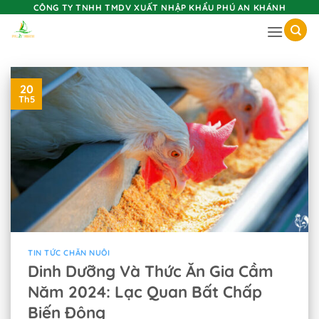
Skip
CÔNG TY TNHH TMDV XUẤT NHẬP KHẨU PHÚ AN KHÁNH
to
content
20
Th5
TIN TỨC CHĂN NUÔI
Dinh Dưỡng Và Thức Ăn Gia Cầm
Năm 2024: Lạc Quan Bất Chấp
Biến Động