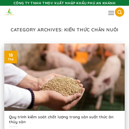
Skip
CÔNG TY TNHH TMDV XUẤT NHẬP KHẨU PHÚ AN KHÁNH
to
content
CATEGORY ARCHIVES:
KIẾN THỨC CHĂN NUÔI
18
Th6
Quy trình kiểm soát chất lượng trong sản xuất thức ăn
thủy sản