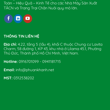
Toàn – Hiệu Quả – Kinh Tế cho các Nhà Máy Sản Xuất
TĂCN và Trang Trại Chăn Nuôi quy mô lớn.
THÔNG TIN LIÊN HỆ
Địa chỉ:
4.22, tầng 5 (lầu 4), khối C thuộc Chung cư Lavita
Charm, 58 đường 1, KP 43, khu nhà ở Lilama 45.1, Phường
Thủ Đức, Thành phố Hồ Chí Minh, Việt Nam.
Hotline:
0916701099 - 0941181715
Email:
info@phuankhanh.net
MST:
0312538202