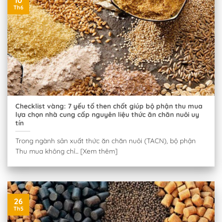
10
Th6
Checklist vàng: 7 yếu tố then chốt giúp bộ phận thu mua
lựa chọn nhà cung cấp nguyên liệu thức ăn chăn nuôi uy
tín
Trong ngành sản xuất thức ăn chăn nuôi (TACN), bộ phận
Thu mua không chỉ... [Xem thêm]
26
Th5