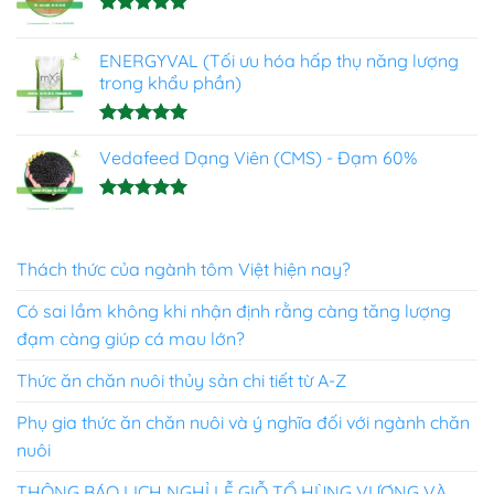
Được xếp
hạng
4.93
ENERGYVAL (Tối ưu hóa hấp thụ năng lượng
5 sao
trong khẩu phần)
Được xếp
hạng
Vedafeed Dạng Viên (CMS) - Đạm 60%
5.00
5 sao
Được xếp
hạng
5.00
5 sao
Thách thức của ngành tôm Việt hiện nay?
Có sai lầm không khi nhận định rằng càng tăng lượng
đạm càng giúp cá mau lớn?
Thức ăn chăn nuôi thủy sản chi tiết từ A-Z
Phụ gia thức ăn chăn nuôi và ý nghĩa đối với ngành chăn
nuôi
THÔNG BÁO LỊCH NGHỈ LỄ GIỖ TỔ HÙNG VƯƠNG VÀ