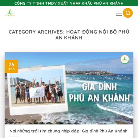
Skip
CÔNG TY TNHH TMDV XUẤT NHẬP KHẨU PHÚ AN KHÁNH
to
content
CATEGORY ARCHIVES:
HOẠT ĐỘNG NỘI BỘ PHÚ
AN KHÁNH
26
Th6
Nơi những trái tim chung nhịp đập: Gia đình Phú An Khánh