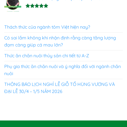
5 sao
Được xếp
hạng
5.00
5 sao
Thách thức của ngành tôm Việt hiện nay?
Có sai lầm không khi nhận định rằng càng tăng lượng
đạm càng giúp cá mau lớn?
Thức ăn chăn nuôi thủy sản chi tiết từ A-Z
Phụ gia thức ăn chăn nuôi và ý nghĩa đối với ngành chăn
nuôi
THÔNG BÁO LỊCH NGHỈ LỄ GIỖ TỔ HÙNG VƯƠNG VÀ
ĐẠI LỄ 30/4 – 1/5 NĂM 2026