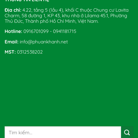
Địa chỉ:
4.22, tầng 5 (lầu 4), khối C thuộc Chung cư Lavita
Charm, 58 đường 1, KP 43, khu nhà ở Lilama 45.1, Phường
Thủ Đức, Thành phố Hồ Chí Minh, Việt Nam.
Hotline:
0916701099 - 0941181715
Email:
info@phuankhanh.net
MST:
0312538202
Tìm
kiếm: