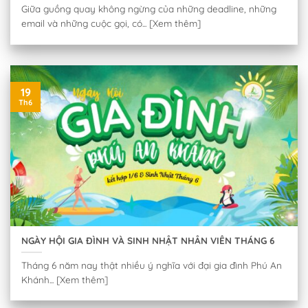
Giữa guồng quay không ngừng của những deadline, những
email và những cuộc gọi, có... [Xem thêm]
19
Th6
NGÀY HỘI GIA ĐÌNH VÀ SINH NHẬT NHÂN VIÊN THÁNG 6
Tháng 6 năm nay thật nhiều ý nghĩa với đại gia đình Phú An
Khánh... [Xem thêm]