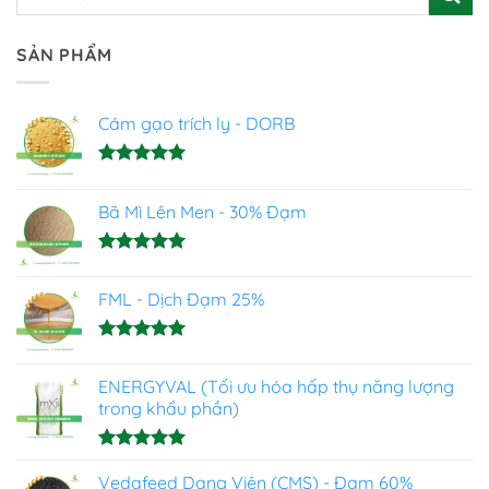
SẢN PHẨM
Cám gạo trích ly - DORB
Được xếp
hạng
5.00
Bã Mì Lên Men - 30% Đạm
5 sao
Được xếp
hạng
5.00
FML - Dịch Đạm 25%
5 sao
Được xếp
hạng
4.93
ENERGYVAL (Tối ưu hóa hấp thụ năng lượng
5 sao
trong khẩu phần)
Được xếp
hạng
Vedafeed Dạng Viên (CMS) - Đạm 60%
5.00