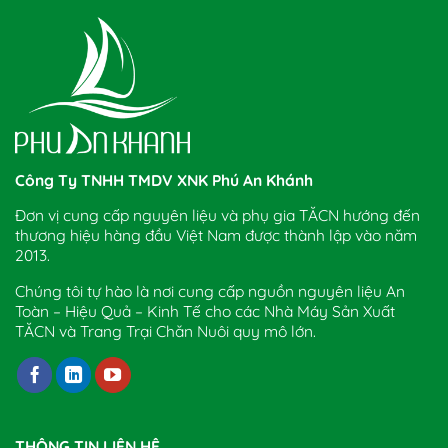
Công Ty TNHH TMDV XNK Phú An Khánh
Đơn vị cung cấp nguyên liệu và phụ gia TĂCN hướng đến
thương hiệu hàng đầu Việt Nam được thành lập vào năm
2013.
Chúng tôi tự hào là nơi cung cấp nguồn nguyên liệu An
Toàn – Hiệu Quả – Kinh Tế cho các Nhà Máy Sản Xuất
TĂCN và Trang Trại Chăn Nuôi quy mô lớn.
THÔNG TIN LIÊN HỆ