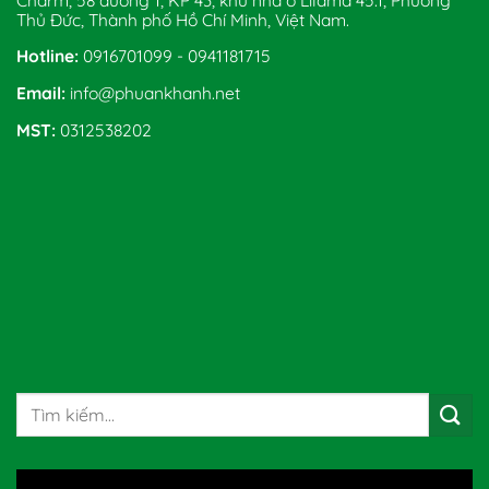
Thủ Đức, Thành phố Hồ Chí Minh, Việt Nam.
Hotline:
0916701099 - 0941181715
Email:
info@phuankhanh.net
MST:
0312538202
Tìm
kiếm: