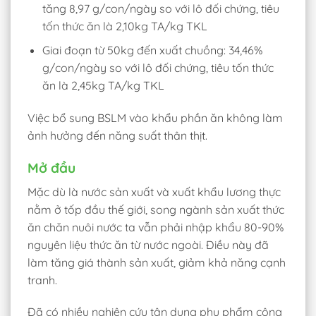
tăng 8,97 g/con/ngày so với lô đối chứng, tiêu
tốn thức ăn là 2,10kg TA/kg TKL
Giai đoạn từ 50kg đến xuất chuồng: 34,46%
g/con/ngày so với lô đối chứng, tiêu tốn thức
ăn là 2,45kg TA/kg TKL
Việc bổ sung BSLM vào khẩu phần ăn không làm
ảnh hưởng đến năng suất thân thịt.
Mở đầu
Mặc dù là nước sản xuất và xuất khẩu lương thực
nằm ở tốp đầu thế giới, song ngành sản xuất thức
ăn chăn nuôi nước ta vẫn phải nhập khẩu 80-90%
nguyên liệu thức ăn từ nước ngoài. Điều này đã
làm tăng giá thành sản xuất, giảm khả năng cạnh
tranh.
Đã có nhiều nghiên cứu tận dụng phụ phẩm công