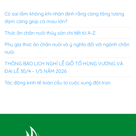
hạng
5.00
5 sao
Có sai lầm không khi nhận định rằng càng tăng lượng
đạm càng giúp cá mau lớn?
Thức ăn chăn nuôi thủy sản chi tiết từ A-Z
Phụ gia thức ăn chăn nuôi và ý nghĩa đối với ngành chăn
nuôi
THÔNG BÁO LỊCH NGHỈ LỄ GIỖ TỔ HÙNG VƯƠNG VÀ
ĐẠI LỄ 30/4 – 1/5 NĂM 2026
Tác động kinh tế toàn cầu từ cuộc xung đột Iran