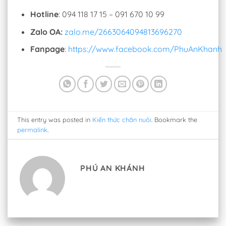
Hotline
: 094 118 17 15 – 091 670 10 99
Zalo OA:
zalo.me/2663064094813696270
Fanpage
:
https://www.facebook.com/PhuAnKhanh
This entry was posted in
Kiến thức chăn nuôi
. Bookmark the
permalink
.
PHÚ AN KHÁNH