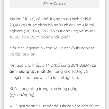
Bã mì lên men
144 lợn F1(LxY) có khối lượng trung bình từ 19,8-
20,41 (kg) được phân bố ngẫu nhiên vào 4 lô thí
nghiệm (ĐC, TN1, TN2, TN3) tương ứng với mức 0,
10, 20, 30% BSLM trong khẩu phần.
Mỗi lô thí nghiệm 36 con với 12 con/ô thí nghiệm
và lặp lại 3 lần.
Kết quả cho thấy, ở TN2 (bổ sung 20% BSLM)
có
ảnh hưởng tốt nhất
đến tăng khối lượng và
chuyển hóa thức ăn của lợn thí nghiệm.
Khối lượng tăng trung bình hàng ngày
(g/con/ngày):
Ở giai đoạn từ lúc bắt đầu thí nghiệm đến 50kg: