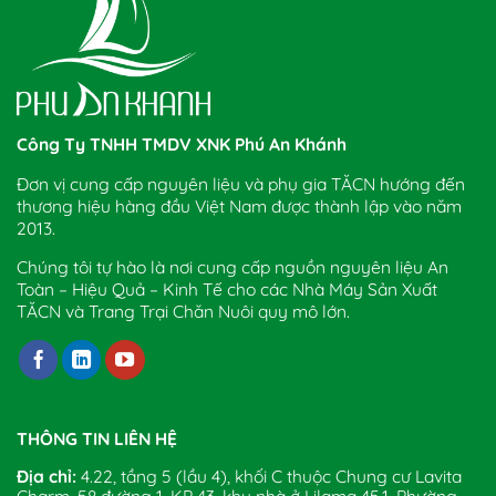
Công Ty TNHH TMDV XNK Phú An Khánh
Đơn vị cung cấp nguyên liệu và phụ gia TĂCN hướng đến
thương hiệu hàng đầu Việt Nam được thành lập vào năm
2013.
Chúng tôi tự hào là nơi cung cấp nguồn nguyên liệu An
Toàn – Hiệu Quả – Kinh Tế cho các Nhà Máy Sản Xuất
TĂCN và Trang Trại Chăn Nuôi quy mô lớn.
THÔNG TIN LIÊN HỆ
Địa chỉ:
4.22, tầng 5 (lầu 4), khối C thuộc Chung cư Lavita
Charm, 58 đường 1, KP 43, khu nhà ở Lilama 45.1, Phường