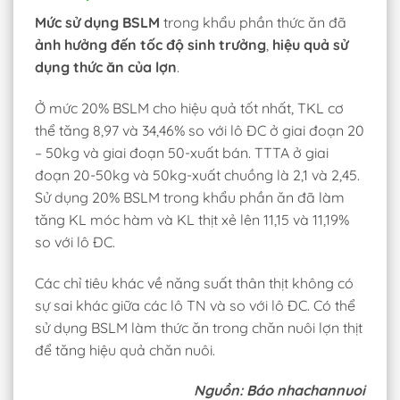
Mức sử dụng BSLM
trong khẩu phần thức ăn đã
ảnh hưởng đến tốc độ sinh trưởng
,
hiệu quả sử
dụng thức ăn của lợn
.
Ở mức 20% BSLM cho hiệu quả tốt nhất, TKL cơ
thể tăng 8,97 và 34,46% so với lô ĐC ở giai đoạn 20
– 50kg và giai đoạn 50-xuất bán. TTTA ở giai
đoạn 20-50kg và 50kg-xuất chuồng là 2,1 và 2,45.
Sử dụng 20% BSLM trong khẩu phần ăn đã làm
tăng KL móc hàm và KL thịt xẻ lên 11,15 và 11,19%
so với lô ĐC.
Các chỉ tiêu khác về năng suất thân thịt không có
sự sai khác giữa các lô TN và so với lô ĐC. Có thể
sử dụng BSLM làm thức ăn trong chăn nuôi lợn thịt
để tăng hiệu quả chăn nuôi.
Nguồn: Báo nhachannuoi