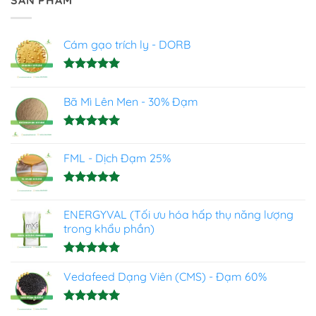
SẢN PHẨM
Cám gạo trích ly - DORB
Được xếp
hạng
5.00
Bã Mì Lên Men - 30% Đạm
5 sao
Được xếp
hạng
5.00
FML - Dịch Đạm 25%
5 sao
Được xếp
hạng
4.93
ENERGYVAL (Tối ưu hóa hấp thụ năng lượng
5 sao
trong khẩu phần)
Được xếp
hạng
Vedafeed Dạng Viên (CMS) - Đạm 60%
5.00
5 sao
Được xếp