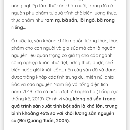
nông nghiệp làm thức ăn chăn nuôi, trong đó có
nguồn phụ phẩm từ quá trình chế biến lương thực,
thực phẩm như
rơm rạ, bã sắn, lõi ngô, bã rong
riềng…
Ở nước ta, sắn không chỉ là nguồn lương thực, thực
phẩm cho con người và gia súc mà còn là nguồn
nguyên liệu quan trọng có giá trị cho các ngành
công nghiệp khác như: dệt, ương thực, dược, chế
biến nước giải khát, cồn… nên cây sắn đã và đang
được trồng khắp các tỉnh trung du, miền núi phía
Bắc và cao nguyên Nam Bộ với tổng diện tích
năm 2019 trên cả nước đạt 513 nghìn ha (Tổng cục
thống kê, 2019). Chính vì vậy,
lượng bã sắn trong
quá trình sản xuất tinh bột sắn là khá lớn, trung
bình khoảng 45% so với khối lượng sắn nguyên
củ (Bùi Quang Tuấn, 2005).