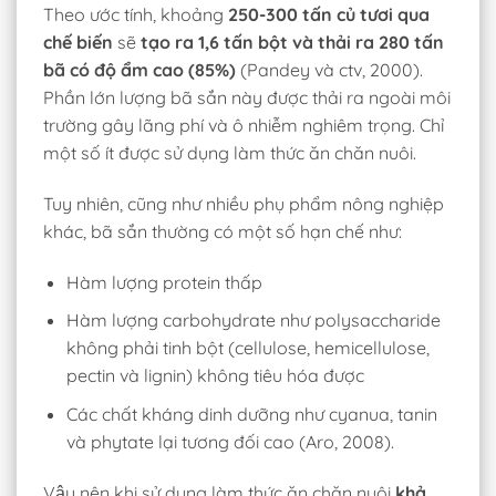
Theo ước tính, khoảng
250-300 tấn củ tươi qua
chế biến
sẽ
tạo ra 1,6 tấn bột và thải ra 280 tấn
bã có độ ẩm cao (85%)
(Pandey và ctv, 2000).
Phần lớn lượng bã sắn này được thải ra ngoài môi
trường gây lãng phí và ô nhiễm nghiêm trọng. Chỉ
một số ít được sử dụng làm thức ăn chăn nuôi.
Tuy nhiên, cũng như nhiều phụ phẩm nông nghiệp
khác, bã sắn thường có một số hạn chế như:
Hàm lượng protein thấp
Hàm lượng carbohydrate như polysaccharide
không phải tinh bột (cellulose, hemicellulose,
pectin và lignin) không tiêu hóa được
Các chất kháng dinh dưỡng như cyanua, tanin
và phytate lại tương đối cao (Aro, 2008).
Vậy nên khi sử dụng làm thức ăn chăn nuôi
khả