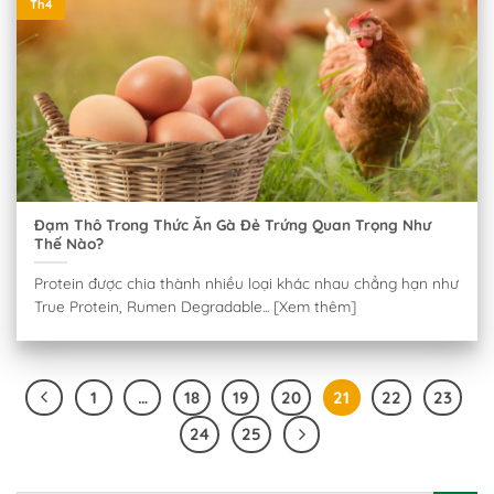
Th4
Đạm Thô Trong Thức Ăn Gà Đẻ Trứng Quan Trọng Như
Thế Nào?
Protein được chia thành nhiều loại khác nhau chẳng hạn như
True Protein, Rumen Degradable... [Xem thêm]
1
…
18
19
20
21
22
23
24
25