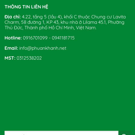
THÔNG TIN LIÊN HỆ
Địa chỉ:
4.22, tầng 5 (lầu 4), khối C thuộc Chung cư Lavita
Charm, 58 đường 1, KP 43, khu nhà ở Lilama 45.1, Phường
Thủ Đức, Thành phố Hồ Chí Minh, Việt Nam.
Hotline:
0916701099 - 0941181715
Email:
info@phuankhanh.net
MST:
0312538202
Tìm