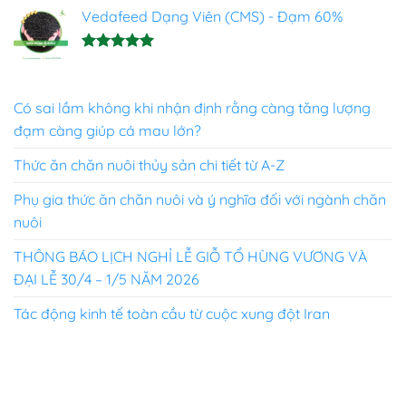
hạng
Vedafeed Dạng Viên (CMS) - Đạm 60%
5.00
5 sao
Được xếp
hạng
5.00
5 sao
Có sai lầm không khi nhận định rằng càng tăng lượng
đạm càng giúp cá mau lớn?
Thức ăn chăn nuôi thủy sản chi tiết từ A-Z
Phụ gia thức ăn chăn nuôi và ý nghĩa đối với ngành chăn
nuôi
THÔNG BÁO LỊCH NGHỈ LỄ GIỖ TỔ HÙNG VƯƠNG VÀ
ĐẠI LỄ 30/4 – 1/5 NĂM 2026
Tác động kinh tế toàn cầu từ cuộc xung đột Iran