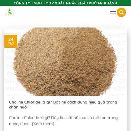
Skip
CÔNG TY TNHH TMDV XUẤT NHẬP KHẨU PHÚ AN KHÁNH
to
content
24
Th7
Choline Chloride là gì? Bật mí cách dùng hiệu quả trong
chăn nuôi!
Choline Chloride là gì? Đây là chất hữu cơ có thể tan trong
nước, được... [Xem thêm]