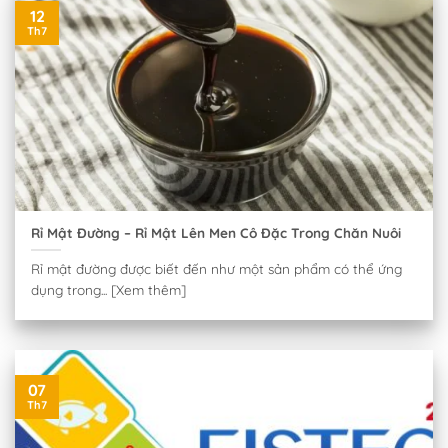
12
Th7
Rỉ Mật Đường – Rỉ Mật Lên Men Cô Đặc Trong Chăn Nuôi
Rỉ mật đường được biết đến như một sản phẩm có thể ứng
dụng trong... [Xem thêm]
07
Th7