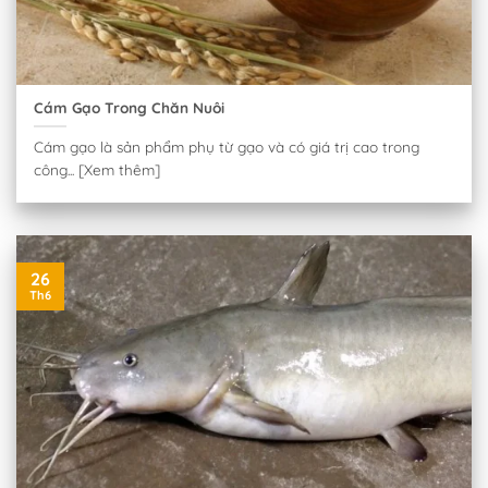
Cám Gạo Trong Chăn Nuôi
Cám gạo là sản phẩm phụ từ gạo và có giá trị cao trong
công... [Xem thêm]
26
Th6