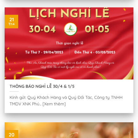
21
Th4
THÔNG BÁO NGHỈ LỄ 30/4 & 1/5
Kính gửi: Quý Khách Hàng và Quý Đối Tác, Công ty TNHH
TMDV XNK Phú... [Xem thêm]
20