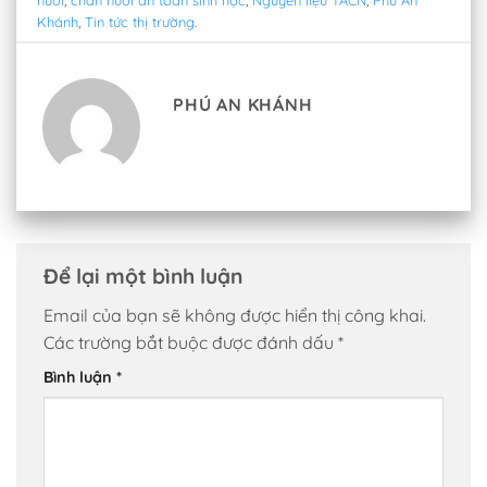
nuôi
,
chăn nuôi an toàn sinh học
,
Nguyên liệu TACN
,
Phú An
Khánh
,
Tin tức thị trường
.
PHÚ AN KHÁNH
Để lại một bình luận
Email của bạn sẽ không được hiển thị công khai.
Các trường bắt buộc được đánh dấu
*
Bình luận
*