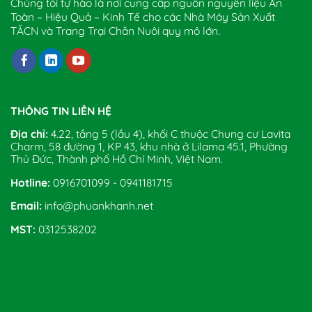
Chúng tôi tự hào là nơi cung cấp nguồn nguyên liệu An
Toàn – Hiệu Quả – Kinh Tế cho các Nhà Máy Sản Xuất
TĂCN và Trang Trại Chăn Nuôi quy mô lớn.
THÔNG TIN LIÊN HỆ
Địa chỉ:
4.22, tầng 5 (lầu 4), khối C thuộc Chung cư Lavita
Charm, 58 đường 1, KP 43, khu nhà ở Lilama 45.1, Phường
Thủ Đức, Thành phố Hồ Chí Minh, Việt Nam.
Hotline:
0916701099 - 0941181715
Email:
info@phuankhanh.net
MST:
0312538202