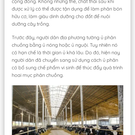
cộng đồng. Không những thế, chất thải sau khi
được xử lý có thể được tận dụng để làm phân bón
hữu cơ, làm giàu dinh dưỡng cho đất để nuôi
dưỡng cây trồng.
Trước đây, người dân địa phương tường ủ phân
chuồng bằng ủ nóng hoặc ủ nguội. Tuy nhiên nó
có hạn chế là thời gian ủ khá lâu. Do đó, hiện nay
người dân đã chuyển sang sử dụng cách ủ phân
có bổ sung chế phẩm vi sinh để thúc đẩy quá trình
hoai mục phân chuồng.