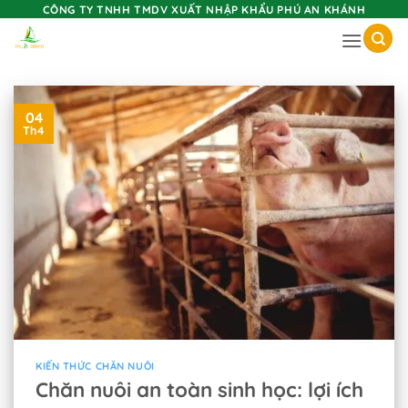
Skip
CÔNG TY TNHH TMDV XUẤT NHẬP KHẨU PHÚ AN KHÁNH
to
content
04
Th4
KIẾN THỨC CHĂN NUÔI
Chăn nuôi an toàn sinh học: lợi ích