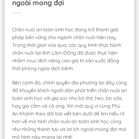
ngoài mong đợi
Chăn nuôi an toàn sinh học đang trở thành giải
pháp bền vững cho ngành chăn nuôi hiện nay.
Trong thời gian vừa qua, các quy trình thực hành
chăn nuôi tại tỉnh Lâm Đồng đã được thực hiện
nhằm mục đích nâng cao giá trị sản xuất, đồng
thời phòng ngừa dịch bệnh.
Bên cạnh đó, chính quyền địa phương tại đây cũng
đã khuyến khích người dân phát triển chăn nuôi an
toàn sinh học với gia súc như bò thịt, heo, bò sữa,
hay gia cầm và cả ong. Xin mời quý vị cùng Phú
An Khánh theo dõi bài viết bên dưới để tìm hiểu rõ
hơn về mô hình chăn nuôi an toàn sinh học cũng
như những thành tựu và lợi ích ngoài mong đợi mà
mô hình này mang lại nhé!