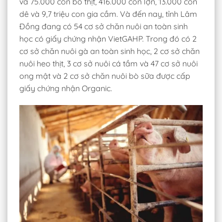
và 75.000 con bò thịt, 416.000 con lợn, 13.000 con
dê và 9,7 triệu con gia cầm. Và đến nay, tỉnh Lâm
Đồng đang có 54 cơ sở chăn nuôi an toàn sinh
học có giấy chứng nhận
VietGAHP. Trong đó có 2
cơ sở chăn nuôi gà an toàn sinh học, 2 cơ sở chăn
nuôi heo thịt, 3 cơ sở nuôi cá tầm và 47 cơ sở nuôi
ong mật và 2 cơ sở chăn nuôi bò sữa được cấp
giấy chứng nhận Organic.