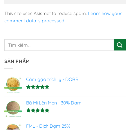
This site uses Akismet to reduce spam.
Learn how your
comment data is processed.
SẢN PHẨM
Cám gạo trích ly - DORB
Được xếp
hạng
5.00
Bã Mì Lên Men - 30% Đạm
5 sao
Được xếp
hạng
5.00
FML - Dịch Đạm 25%
5 sao