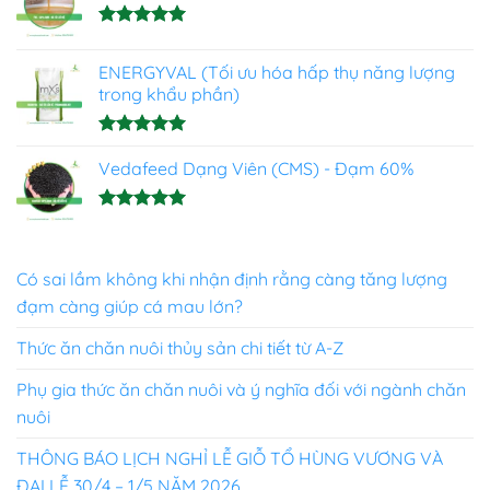
Được xếp
hạng
4.93
ENERGYVAL (Tối ưu hóa hấp thụ năng lượng
5 sao
trong khẩu phần)
Được xếp
hạng
Vedafeed Dạng Viên (CMS) - Đạm 60%
5.00
5 sao
Được xếp
hạng
5.00
5 sao
Có sai lầm không khi nhận định rằng càng tăng lượng
đạm càng giúp cá mau lớn?
Thức ăn chăn nuôi thủy sản chi tiết từ A-Z
Phụ gia thức ăn chăn nuôi và ý nghĩa đối với ngành chăn
nuôi
THÔNG BÁO LỊCH NGHỈ LỄ GIỖ TỔ HÙNG VƯƠNG VÀ
ĐẠI LỄ 30/4 – 1/5 NĂM 2026