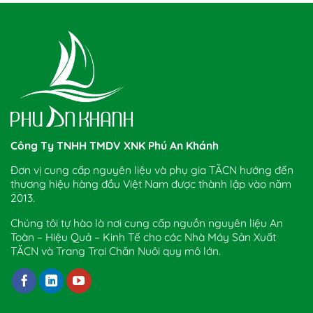
Công Ty TNHH TMDV XNK Phú An Khánh
Đơn vị cung cấp nguyên liệu và phụ gia TĂCN hướng đến
thương hiệu hàng đầu Việt Nam được thành lập vào năm
2013.
Chúng tôi tự hào là nơi cung cấp nguồn nguyên liệu An
Toàn – Hiệu Quả – Kinh Tế cho các Nhà Máy Sản Xuất
TĂCN và Trang Trại Chăn Nuôi quy mô lớn.