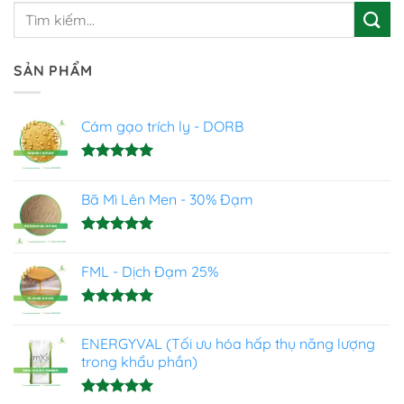
SẢN PHẨM
Cám gạo trích ly - DORB
Được xếp
hạng
5.00
Bã Mì Lên Men - 30% Đạm
5 sao
Được xếp
hạng
5.00
FML - Dịch Đạm 25%
5 sao
Được xếp
hạng
4.93
ENERGYVAL (Tối ưu hóa hấp thụ năng lượng
5 sao
trong khẩu phần)