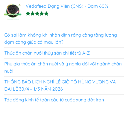
Được xếp
hạng
Vedafeed Dạng Viên (CMS) - Đạm 60%
5.00
5 sao
Được xếp
hạng
5.00
5 sao
Có sai lầm không khi nhận định rằng càng tăng lượng
đạm càng giúp cá mau lớn?
Thức ăn chăn nuôi thủy sản chi tiết từ A-Z
Phụ gia thức ăn chăn nuôi và ý nghĩa đối với ngành chăn
nuôi
THÔNG BÁO LỊCH NGHỈ LỄ GIỖ TỔ HÙNG VƯƠNG VÀ
ĐẠI LỄ 30/4 – 1/5 NĂM 2026
Tác động kinh tế toàn cầu từ cuộc xung đột Iran