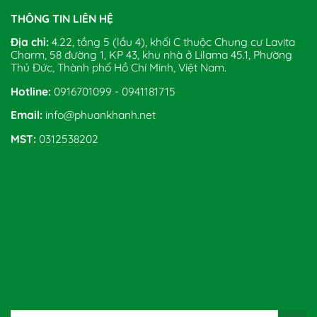
THÔNG TIN LIÊN HỆ
Địa chỉ:
4.22, tầng 5 (lầu 4), khối C thuộc Chung cư Lavita
Charm, 58 đường 1, KP 43, khu nhà ở Lilama 45.1, Phường
Thủ Đức, Thành phố Hồ Chí Minh, Việt Nam.
Hotline:
0916701099 - 0941181715
Email:
info@phuankhanh.net
MST:
0312538202
Tìm