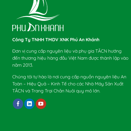
Công Ty TNHH TMDV XNK Phú An Khánh
Đơn vị cung cấp nguyên liệu và phụ gia TĂCN hướng
đến thương hiệu hàng đầu Việt Nam được thành lập vào
năm 2013.
Chúng tôi tự hào là nơi cung cấp nguồn nguyên liệu An
Toàn – Hiệu Quả – Kinh Tế cho các Nhà Máy Sản Xuất
TĂCN và Trang Trại Chăn Nuôi quy mô lớn.