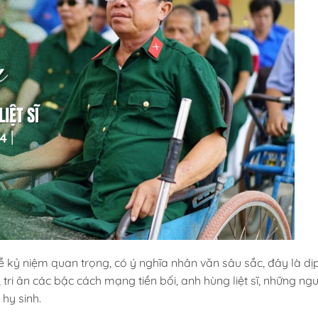
ễ kỷ niệm quan trọng, có ý nghĩa nhân văn sâu sắc, đây là dị
tri ân các bậc cách mạng tiền bối, anh hùng liệt sĩ, những ng
hy sinh.