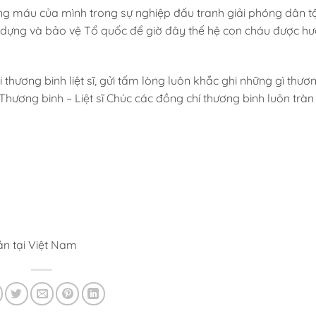
ng máu của mình trong sự nghiệp đấu tranh giải phóng dân tộ
 dựng và bảo vệ Tổ quốc để giờ đây thế hệ con cháu được h
i thương binh liệt sĩ, gửi tấm lòng luôn khắc ghi những gì thươ
Thương binh – Liệt sĩ Chúc các đồng chí thương binh luôn trà
sản tại Việt Nam