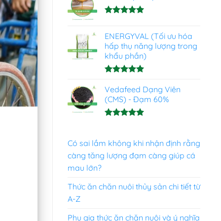
Được xếp
hạng
4.93
ENERGYVAL (Tối ưu hóa
5 sao
hấp thụ năng lượng trong
khẩu phần)
Được xếp
hạng
Vedafeed Dạng Viên
5.00
5 sao
(CMS) - Đạm 60%
Được xếp
hạng
5.00
5 sao
Có sai lầm không khi nhận định rằng
càng tăng lượng đạm càng giúp cá
mau lớn?
Thức ăn chăn nuôi thủy sản chi tiết từ
A-Z
Phụ gia thức ăn chăn nuôi và ý nghĩa