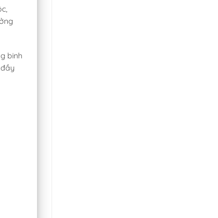
c,
ưởng
ng binh
n đầy