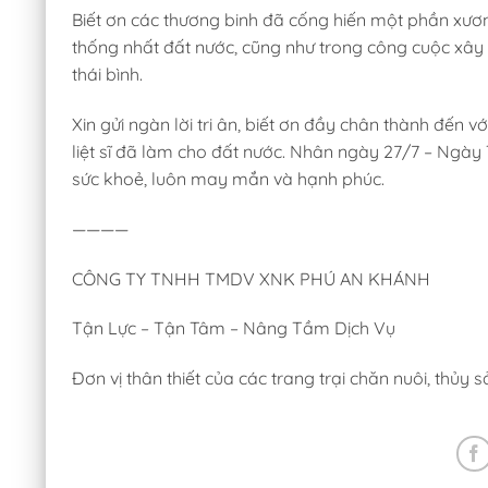
Biết ơn các thương binh đã cống hiến một phần xươ
thống nhất đất nước, cũng như trong công cuộc xây
thái bình.
Xin gửi ngàn lời tri ân, biết ơn đầy chân thành đến vớ
liệt sĩ đã làm cho đất nước. Nhân ngày 27/7 – Ngày 
sức khoẻ, luôn may mắn và hạnh phúc.
————
CÔNG TY TNHH TMDV XNK PHÚ AN KHÁNH
Tận Lực – Tận Tâm – Nâng Tầm Dịch Vụ
Đơn vị thân thiết của các trang trại chăn nuôi, thủy 