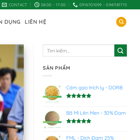
CONTACT
08:00 - 17:00
0916701099 - 0941181715
N DỤNG
LIÊN HỆ
SẢN PHẨM
Cám gạo trích ly - DORB
Được xếp
hạng
5.00
Bã Mì Lên Men - 30% Đạm
5 sao
Được xếp
hạng
5.00
FML - Dịch Đạm 25%
5 sao