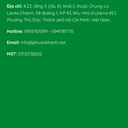
Địa chỉ:
4.22, tầng 5 (lầu 4), khối C thuộc Chung cư
Lavita Charm, 58 đường 1, KP 43, khu nhà ở Lilama 45.1,
Phường Thủ Đức, Thành phố Hồ Chí Minh, Việt Nam.
Hotline:
0916701099 - 0941181715
Email:
info@phuankhanh.net
MST:
0312538202