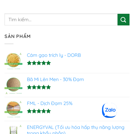
SẢN PHẨM
Cám gạo trích ly - DORB
Được xếp
hạng
5.00
Bã Mì Lên Men - 30% Đạm
5 sao
Được xếp
hạng
5.00
FML - Dịch Đạm 25%
5 sao
Được xếp
hạng
4.93
ENERGYVAL (Tối ưu hóa hấp thụ năng lượng
5 sao
trong khẩu phần)