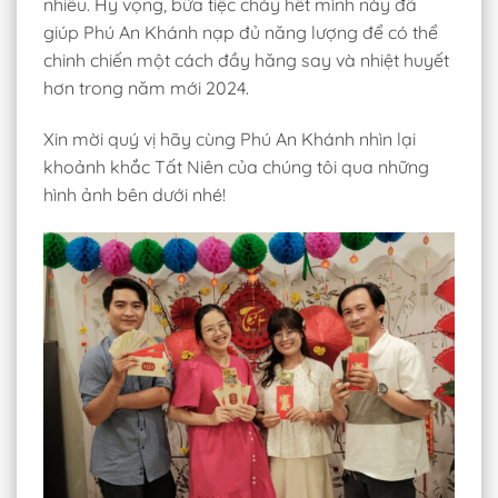
nhiều. Hy vọng, bữa tiệc cháy hết mình này đã
giúp Phú An Khánh nạp đủ năng lượng để có thể
chinh chiến một cách đầy hăng say và nhiệt huyết
hơn trong năm mới 2024.
Xin mời quý vị hãy cùng Phú An Khánh nhìn lại
khoảnh khắc Tất Niên của chúng tôi qua những
hình ảnh bên dưới nhé!