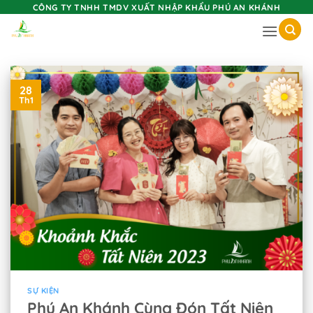
Skip
CÔNG TY TNHH TMDV XUẤT NHẬP KHẨU PHÚ AN KHÁNH
to
content
28
Th1
SỰ KIỆN
Phú An Khánh Cùng Đón Tất Niên