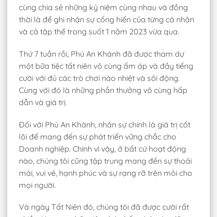
cùng chia sẻ những kỷ niệm cùng nhau và đồng
thời là để ghi nhận sự cống hiến của từng cá nhân
và cả tập thể trong suốt 1 năm 2023 vừa qua.
Thứ 7 tuần rồi, Phú An Khánh đã được tham dự
một bữa tiệc tất niên vô cùng ấm áp và đầy tiếng
cười với đủ các trò chơi náo nhiệt và sôi động.
Cùng với đó là những phần thưởng vô cùng hấp
dẫn và giá trị.
Đối với Phú An Khánh, nhân sự chính là giá trị cốt
lõi để mang đến sự phát triển vững chắc cho
Doanh nghiệp. Chính vì vậy, ở bất cứ hoạt động
nào, chúng tôi cũng tập trung mang đến sự thoải
mái, vui vẻ, hạnh phúc và sự rạng rỡ trên môi cho
mọi người.
Và ngày Tất Niên đó, chúng tôi đã được cười rất