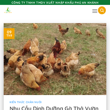
Skip
CÔNG TY TNHH TMDV XUẤT NHẬP KHẨU PHÚ AN KHÁNH
to
content
09
Th9
KIẾN THỨC CHĂN NUÔI
Nhu Cầu Dinh Dưỡng Gà Thả Vườn