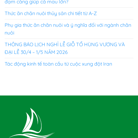
đạm càng giúp cá mau lớn?
Thức ăn chăn nuôi thủy sản chi tiết từ A-Z
Phụ gia thức ăn chăn nuôi và ý nghĩa đối với ngành chăn
nuôi
THÔNG BÁO LỊCH NGHỈ LỄ GIỖ TỔ HÙNG VƯƠNG VÀ
ĐẠI LỄ 30/4 – 1/5 NĂM 2026
Tác động kinh tế toàn cầu từ cuộc xung đột Iran