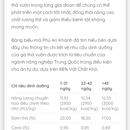
thả vườn trong từng giai đoạn để chúng có thể
phát triển một cách tốt nhất, đồng thời nâng cao
chất lượng thịt và giảm thiểu bệnh tật không
mong muốn.
Bảng biểu mà Phú An Khánh đã tìm hiểu bên dưới
đây cho thông tin chi tiết về nhu cầu dinh dưỡng
của gà thả vườn được trích từ tiêu chuẩn của
ngành nông nghiệp Trung Quốc
trong điều kiện
c
ho ăn tự do, dựa trên 88% Vật Chất Khô.
1-21
22-42
>43
Chỉ tiêu dinh dưỡng
ngày
ngày
ngày
Năng lượng chuyển
11,92
12,34
12,55
hóa điều chỉnh theo
(2850
(2950
(3000
nitơ (MJ/kg)
kcal/kg)
kcal/kg)
kcal/kg)
Đạm thô (%)
20,00
18,00
17,00
Canxi (%)
0,90
0,85
0,80