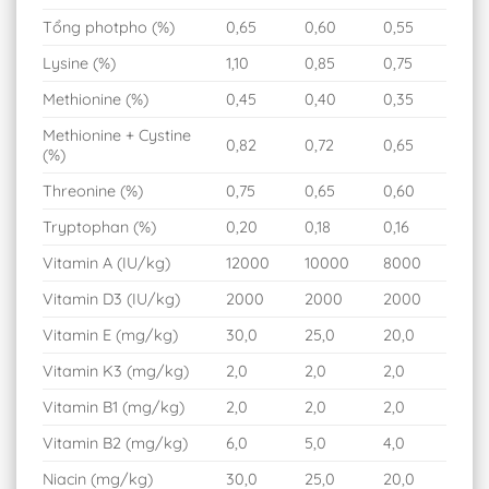
Tổng photpho (%)
0,65
0,60
0,55
Lysine (%)
1,10
0,85
0,75
Methionine (%)
0,45
0,40
0,35
Methionine + Cystine
0,82
0,72
0,65
(%)
Threonine (%)
0,75
0,65
0,60
Tryptophan (%)
0,20
0,18
0,16
Vitamin A (IU/kg)
12000
10000
8000
Vitamin D3 (IU/kg)
2000
2000
2000
Vitamin E (mg/kg)
30,0
25,0
20,0
Vitamin K3 (mg/kg)
2,0
2,0
2,0
Vitamin B1 (mg/kg)
2,0
2,0
2,0
Vitamin B2 (mg/kg)
6,0
5,0
4,0
Niacin (mg/kg)
30,0
25,0
20,0