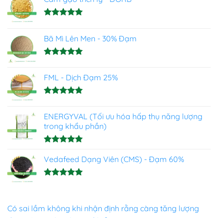
Được xếp
hạng
5.00
Bã Mì Lên Men - 30% Đạm
5 sao
Được xếp
hạng
5.00
FML - Dịch Đạm 25%
5 sao
Được xếp
hạng
4.93
ENERGYVAL (Tối ưu hóa hấp thụ năng lượng
5 sao
trong khẩu phần)
Được xếp
hạng
Vedafeed Dạng Viên (CMS) - Đạm 60%
5.00
5 sao
Được xếp
hạng
5.00
5 sao
Có sai lầm không khi nhận định rằng càng tăng lượng