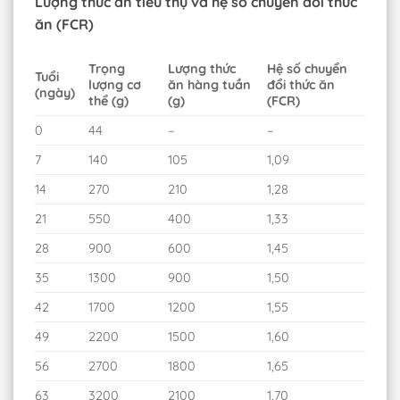
Lượng thức ăn tiêu thụ và hệ số chuyển đổi thức
ăn (FCR)
Trọng
Lượng thức
Hệ số chuyển
Tuổi
lượng cơ
ăn hàng tuần
đổi thức ăn
(ngày)
thể (g)
(g)
(FCR)
0
44
–
–
7
140
105
1,09
14
270
210
1,28
21
550
400
1,33
28
900
600
1,45
35
1300
900
1,50
42
1700
1200
1,55
49
2200
1500
1,60
56
2700
1800
1,65
63
3200
2100
1,70