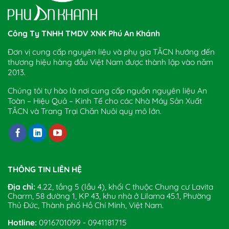
Công Ty TNHH TMDV XNK Phú An Khánh
Đơn vị cung cấp nguyên liệu và phụ gia TĂCN hướng đến
thương hiệu hàng đầu Việt Nam được thành lập vào năm
2013.
Chúng tôi tự hào là nơi cung cấp nguồn nguyên liệu An
Toàn – Hiệu Quả – Kinh Tế cho các Nhà Máy Sản Xuất
TĂCN và Trang Trại Chăn Nuôi quy mô lớn.
THÔNG TIN LIÊN HỆ
Địa chỉ:
4.22, tầng 5 (lầu 4), khối C thuộc Chung cư Lavita
Charm, 58 đường 1, KP 43, khu nhà ở Lilama 45.1, Phường
Thủ Đức, Thành phố Hồ Chí Minh, Việt Nam.
Hotline:
0916701099 - 0941181715