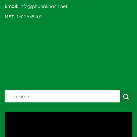
Email:
info@phuankhanh.net
MST:
0312538202
Tìm
kiếm: