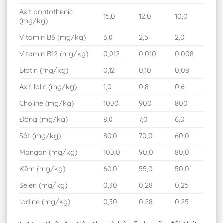
Axit pantothenic
15,0
12,0
10,0
(mg/kg)
Vitamin B6 (mg/kg)
3,0
2,5
2,0
Vitamin B12 (mg/kg)
0,012
0,010
0,008
Biotin (mg/kg)
0,12
0,10
0,08
Axit folic (mg/kg)
1,0
0,8
0,6
Choline (mg/kg)
1000
900
800
Đồng (mg/kg)
8,0
7,0
6,0
Sắt (mg/kg)
80,0
70,0
60,0
Mangan (mg/kg)
100,0
90,0
80,0
Kẽm (mg/kg)
60,0
55,0
50,0
Selen (mg/kg)
0,30
0,28
0,25
Iodine (mg/kg)
0,30
0,28
0,25