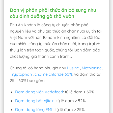
Đơn vị phân phối thức ăn bổ sung nhu
cầu dinh dưỡng gà thả vườn
Phú An Khánh là công ty chuyên phân phối
nguyên liệu và phụ gia thức ăn chăn nuôi uy tín tại
Việt Nam với hơn 10 năm kinh nghiệm. Là đối tác
của nhiều công ty thức ăn chăn nuôi, trang trại và
thú y lớn trên toàn quốc, chúng tôi luôn đảm bảo
chất lượng, giá thành cạnh tranh…
Chúng tôi có hàng phụ gia như
Lysine
,
Methionine
,
Tryptophan
,
choline chloride 60%
, và đạm thô từ
25 – 60% bao gồm:
Đạm dạng viên Vedafeed
: tỷ lệ đạm > 60%
Đạm dạng bột Ajitein
: tỷ lệ đạm > 52%
Đạm dạng lỏng FML
: tỷ lệ đạm > 25%