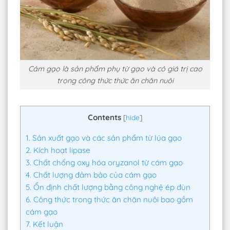
Cám gạo là sản phẩm phụ từ gạo và có giá trị cao
trong công thức thức ăn chăn nuôi
Contents
[
hide
]
1.
Sản xuất gạo và các sản phẩm từ lúa gạo
2.
Kích hoạt lipase
3.
Chất chống oxy hóa oryzanol từ cám gạo
4.
Chất lượng đảm bảo của cám gạo
5.
Ổn định chất lượng bằng công nghệ ép đùn
6.
Công thức trong thức ăn chăn nuôi bao gồm
cám gạo
7.
Kết luận