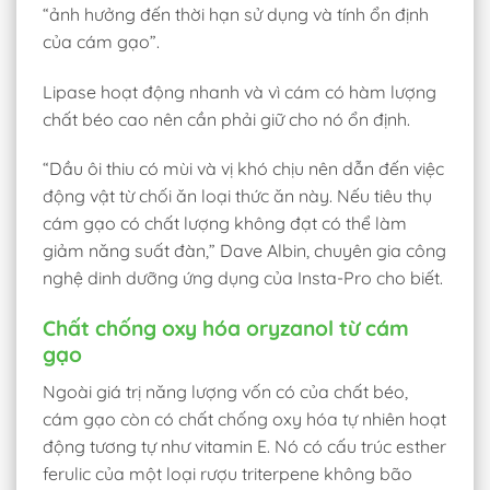
“ảnh hưởng đến thời hạn sử dụng và tính ổn định
của cám gạo”.
Lipase hoạt động nhanh và vì cám có hàm lượng
chất béo cao nên cần phải giữ cho nó ổn định.
“Dầu ôi thiu có mùi và vị khó chịu nên dẫn đến việc
động vật từ chối ăn loại thức ăn này. Nếu tiêu thụ
cám gạo có chất lượng không đạt có thể làm
giảm năng suất đàn,” Dave Albin, chuyên gia công
nghệ dinh dưỡng ứng dụng của Insta-Pro cho biết.
Chất chống oxy hóa oryzanol từ cám
gạo
Ngoài giá trị năng lượng vốn có của chất béo,
cám gạo còn có chất chống oxy hóa tự nhiên hoạt
động tương tự như vitamin E. Nó có cấu trúc esther
ferulic của một loại rượu triterpene không bão