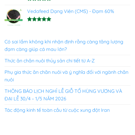
Được xếp
hạng
Vedafeed Dạng Viên (CMS) - Đạm 60%
5.00
5 sao
Được xếp
hạng
5.00
5 sao
Có sai lầm không khi nhận định rằng càng tăng lượng
đạm càng giúp cá mau lớn?
Thức ăn chăn nuôi thủy sản chi tiết từ A-Z
Phụ gia thức ăn chăn nuôi và ý nghĩa đối với ngành chăn
nuôi
THÔNG BÁO LỊCH NGHỈ LỄ GIỖ TỔ HÙNG VƯƠNG VÀ
ĐẠI LỄ 30/4 – 1/5 NĂM 2026
Tác động kinh tế toàn cầu từ cuộc xung đột Iran