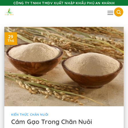
Skip
CÔNG TY TNHH TMDV XUẤT NHẬP KHẨU PHÚ AN KHÁNH
to
content
29
Th6
KIẾN THỨC CHĂN NUÔI
Cám Gạo Trong Chăn Nuôi