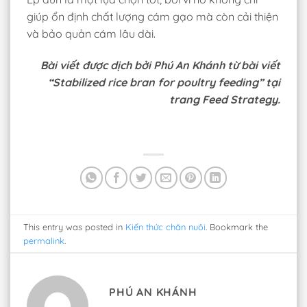
giúp ổn định chất lượng cám gạo mà còn cải thiện
và bảo quản cám lâu dài.
Bài viết được dịch bởi Phú An Khánh từ bài viết
“Stabilized rice bran for poultry feeding” tại
trang Feed Strategy.
This entry was posted in
Kiến thức chăn nuôi
. Bookmark the
permalink
.
PHÚ AN KHÁNH