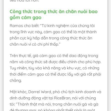
Công thức trong thức ăn chăn nuôi bao
gồm cám gạo
Ramos cho biết: “Từ kinh nghiệm của chúng tôi
trong lĩnh vực này, cám gạo có thể là một thành
phần cực kỳ hấp dẫn trong công thức thức ăn
chăn nuôi vì có chi phí thấp.”
Trên thực tế, giá cám gạo có thể dao động trong
năm và công thức sẽ được điều chỉnh cho phù hợp.
Tuy nhiên, tùy vào khả năng và khu vực, có những
thời điểm cám gạo có thể được lấy với giá rất phải
chăng.
Mặt khác, Darrel Ward, phó chủ tịch kinh doanh và
dinh dưỡng động vật tại RiceBran, nói với chúng
tôi: “Thành thật mà nói, trong chăn nuôi gà và gà
đẻ thương mại, nó không nhất thiết phải là một