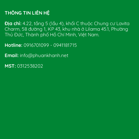
THÔNG TIN LIÊN HỆ
Địa chỉ:
4.22, tầng 5 (lầu 4), khối C thuộc Chung cư Lavita
Charm, 58 đường 1, KP 43, khu nhà ở Lilama 45.1, Phường
Thủ Đức, Thành phố Hồ Chí Minh, Việt Nam.
Hotline:
0916701099 - 0941181715
Email:
info@phuankhanh.net
MST:
0312538202