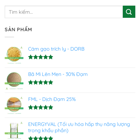
SẢN PHẨM
Cám gạo trích ly - DORB
Được xếp
hạng
5.00
Bã Mì Lên Men - 30% Đạm
5 sao
Được xếp
hạng
5.00
FML - Dịch Đạm 25%
5 sao
Được xếp
hạng
4.93
ENERGYVAL (Tối ưu hóa hấp thụ năng lượng
5 sao
trong khẩu phần)