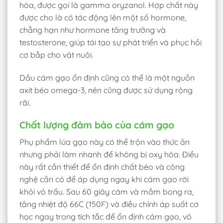
hòa, được gọi là gamma oryzanol. Hợp chất này
được cho là có tác động lên một số hormone,
chẳng hạn như hormone tăng trưởng và
testosterone, giúp tái tạo sự phát triển và phục hồi
cơ bắp cho vật nuôi.
Dầu cám gạo ổn định cũng có thể là một nguồn
axit béo omega-3, nên cũng được sử dụng rộng
rãi.
Chất lượng đảm bảo của cám gạo
Phụ phẩm lúa gạo này có thể trộn vào thức ăn
nhưng phải làm nhanh để không bị oxy hóa. Điều
này rất cần thiết để ổn định chất béo và công
nghệ cần có để áp dụng ngay khi cám gạo rời
khỏi vỏ trấu. Sau 60 giây cám và mầm bong ra,
tăng nhiệt độ 66C (150F) và điều chỉnh áp suất cơ
học ngay trong tích tắc để ổn định cám gạo, vô