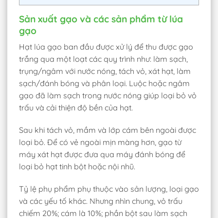
Sản xuất gạo và các sản phẩm từ lúa
gạo
Hạt lúa gạo ban đầu được xử lý để thu được gạo
trắng qua một loạt các quy trình như: làm sạch,
trụng/ngâm với nước nóng, tách vỏ, xát hạt, làm
sạch/đánh bóng và phân loại. Luộc hoặc ngâm
gạo đã làm sạch trong nước nóng giúp loại bỏ vỏ
trấu và cải thiện độ bền của hạt.
Sau khi tách vỏ, mầm và lớp cám bên ngoài được
loại bỏ. Để có vẻ ngoài mịn màng hơn, gạo từ
máy xát hạt được đưa qua máy đánh bóng để
loại bỏ hạt tinh bột hoặc nội nhũ.
Tỷ lệ phụ phẩm phụ thuộc vào sản lượng, loại gạo
và các yếu tố khác. Nhưng nhìn chung, vỏ trấu
chiếm 20%; cám là 10%; phần bột sau làm sạch