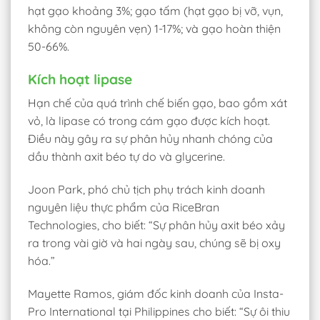
hạt gạo khoảng 3%; gạo tấm (hạt gạo bị vỡ, vụn,
không còn nguyên vẹn) 1-17%; và gạo hoàn thiện
50-66%.
Kích hoạt lipase
Hạn chế của quá trình chế biến gạo, bao gồm xát
vỏ, là lipase có trong cám gạo được kích hoạt.
Điều này gây ra sự phân hủy nhanh chóng của
dầu thành axit béo tự do và glycerine.
Joon Park, phó chủ tịch phụ trách kinh doanh
nguyên liệu thực phẩm của RiceBran
Technologies, cho biết: “Sự phân hủy axit béo xảy
ra trong vài giờ và hai ngày sau, chúng sẽ bị oxy
hóa.”
Mayette Ramos, giám đốc kinh doanh của Insta-
Pro International tại Philippines cho biết: “Sự ôi thiu