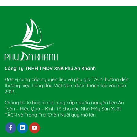
Công Ty TNHH TMDV XNK Phú An Khánh
Đơn vị cung cấp nguyên liệu và phụ gia TĂCN hướng đến
thương hiệu hàng đầu Việt Nam được thành lập vào năm
2013.
Chúng tôi tự hào là nơi cung cấp nguồn nguyên liệu An
Toàn – Hiệu Quả – Kinh Tế cho các Nhà Máy Sản Xuất
TĂCN và Trang Trại Chăn Nuôi quy mô lớn.