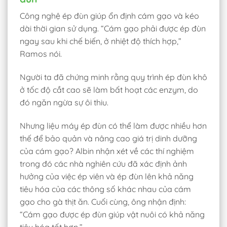
Công nghệ ép đùn giúp ổn định cám gạo và kéo
dài thời gian sử dụng. “Cám gạo phải được ép đùn
ngay sau khi chế biến, ở nhiệt độ thích hợp,”
Ramos nói.
Người ta đã chứng minh rằng quy trình ép đùn khô
ở tốc độ cắt cao sẽ làm bất hoạt các enzym, do
đó ngăn ngừa sự ôi thiu.
Nhưng liệu máy ép đùn có thể làm được nhiều hơn
thế để bảo quản và nâng cao giá trị dinh dưỡng
của cám gạo? Albin nhận xét về các thí nghiệm
trong đó các nhà nghiên cứu đã xác định ảnh
hưởng của việc ép viên và ép đùn lên khả năng
tiêu hóa của các thông số khác nhau của cám
gạo cho gà thịt ăn. Cuối cùng, ông nhận định:
“Cám gạo được ép đùn giúp vật nuôi có khả năng
tiêu hóa tốt hơn.”