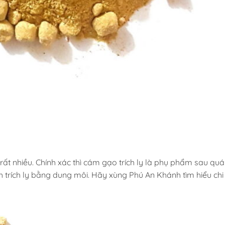
 nhiều. Chính xác thì cám gạo trích ly là phụ phẩm sau quá t
 trích ly bằng dung môi. Hãy xùng Phú An Khánh tìm hiểu chi ti