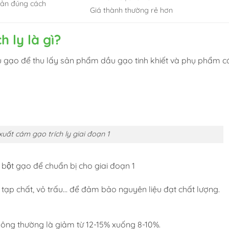
ản đúng cách
Giá thành thường rẻ hơn
ch ly là gì?
̀u gạo để thu lấy sản phẩm dầu gạo tinh khiết và phụ phẩm ca
xuất cám gạo trích ly giai đoạn 1
bột gạo để chuẩn bị cho giai đoạn 1
, tạp chất, vỏ trấu… để đảm bảo nguyên liệu đạt chất lượng.
 thường là giảm từ 12-15% xuống 8-10%.