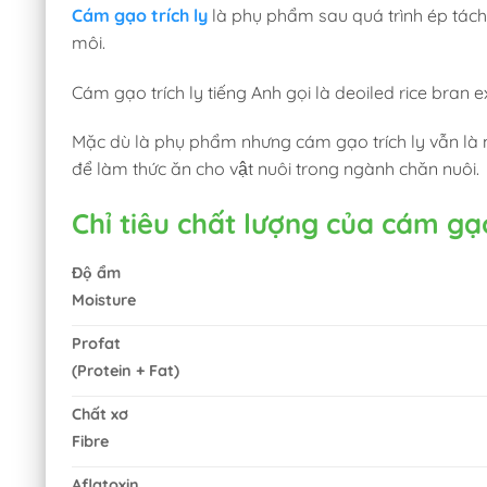
Cám gạo trích ly
là phụ phẩm sau quá trình ép tác
môi.
Cám gạo trích ly tiếng Anh gọi là deoiled rice bran 
Mặc dù là phụ phẩm nhưng cám gạo trích ly vẫn là m
để làm thức ăn cho vật nuôi trong ngành chăn nuôi.
Chỉ tiêu chất lượng của cám gạo
Độ ẩm
Moisture
Profat
(Protein + Fat)
Chất xơ
Fibre
Aflatoxin