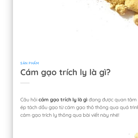
SẢN PHẨM
Cám gạo trích ly là gì?
Câu hỏi
cám gạo trích ly là gì
đang được quan tâm rất
ép tách dầu gạo từ cám gạo thô thông qua quá trình
cám gạo trích ly thông qua bài viết này nhé!