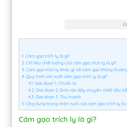
Ca
1.
Cám gạo trích ly là gì?
2.
Chỉ tiêu chất lượng của cám gạo trích ly là gì?
3.
Cám gạo trích ly khác gì với cám gạo thông thườn
4.
Quy trình sản xuất cám gạo trích ly là gì?
4.1.
Giai đoạn 1: Chuẩn bị
4.2.
Giai đoạn 2. Đưa vào dây chuyền chiết dầu 
4.3.
Giai đoạn 3. Thu hoạch
5.
Ứng dụng trong chăn nuôi của cám gạo trích ly là 
Cám gạo trích ly là gì?