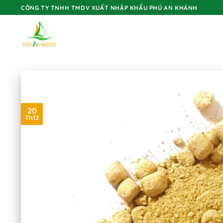
Skip
CÔNG TY TNHH TMDV XUẤT NHẬP KHẨU PHÚ AN KHÁNH
to
content
20
Th12