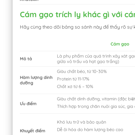
Cám gạo trích ly khác gì với 
Hãy cùng theo dõi bảng so sánh này để thấy rõ sự k
Cám gạo
Là phụ phẩm của quá trình xây xát gạ
Mô tả
giữa vỏ trấu và hạt gạo trắng)
Giàu chất béo, từ 10-30%
Hàm lượng dinh
Protein từ
11-17%
dưỡng
Chất xơ từ 6 – 10%
Giàu chất dinh dưỡng, vitamin (đặc biê
Ưu điểm
Thích hợp trong chăn nuôi gia súc, gia
Khó lưu trữ và bảo quản
Dễ ôi hóa do hàm lượng béo cao
Khuyết điểm