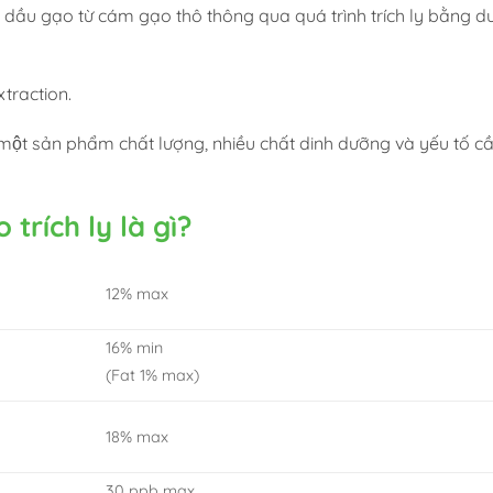
h dầu gạo từ cám gạo thô thông qua quá trình trích ly bằng 
extraction.
ột sản phẩm chất lượng, nhiều chất dinh dưỡng và yếu tố cầ
 trích ly là gì?
12% max
16% min
(Fat 1% max)
18% max
30 ppb max