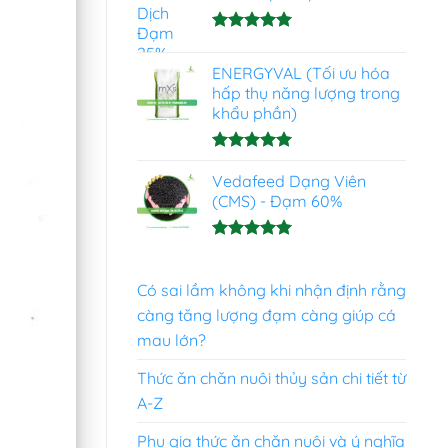
Được xếp
hạng
4.93
ENERGYVAL (Tối ưu hóa
5 sao
hấp thụ năng lượng trong
khẩu phần)
Được xếp
hạng
Vedafeed Dạng Viên
5.00
5 sao
(CMS) - Đạm 60%
Được xếp
hạng
5.00
5 sao
Có sai lầm không khi nhận định rằng
càng tăng lượng đạm càng giúp cá
mau lớn?
Thức ăn chăn nuôi thủy sản chi tiết từ
A-Z
Phụ gia thức ăn chăn nuôi và ý nghĩa