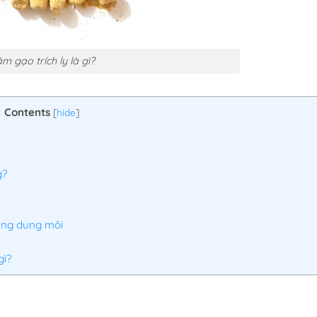
́m gạo trích ly là gì?
Contents
[
hide
]
g?
bằng dung môi
gì?