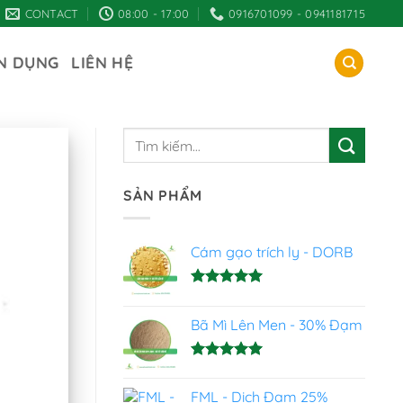
CONTACT
08:00 - 17:00
0916701099 - 0941181715
N DỤNG
LIÊN HỆ
SẢN PHẨM
Cám gạo trích ly - DORB
Được xếp
hạng
5.00
Bã Mì Lên Men - 30% Đạm
5 sao
Được xếp
hạng
5.00
FML - Dịch Đạm 25%
5 sao