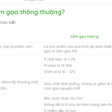
cám gạo thông thường?
hác biệt
Cám gạo trích ly
o. (tức là phầm cám
Là phụ phẩm của quá trình ép tách chiết
gạo từ cám gạo thô
Ít chất béo, từ 1-2%
Protein từ 14-16%
Chất xơ từ 10 – 12%
̣t nhóm B), khoáng chất…
Giàu chất dinh dưỡng, nhưng có giảm đi s
cám gạo nguyên chất
 cầm
Bảo quản được lâu hơn
không dễ bị ôi hóa do hàm lượng béo th
Ít nhiễm độc tố hơn