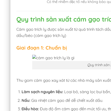
Có thể nhiễm độc tố nếu không bảo qu
Quy trình sản xuất cám gạo trí
Cám gạo trích ly được sản xuất từ quá trình tách dâ
dầu/béo (cám gạo trích ly)
Giai đoạn 1: Chuẩn bị
Quy trình sản 
Thu gom cám gạo xay xát từ các nhà máy sản xuất 
Làm sạch nguyên liệu:
Loại bỏ, sàng lọc bụi bẩn
Nấu:
Gia nhiệt cám gạo để dễ chiết xuất dầu.
Điều hòa:
Đưa độ ẩm cám gạo đến mức tối ưu, thông