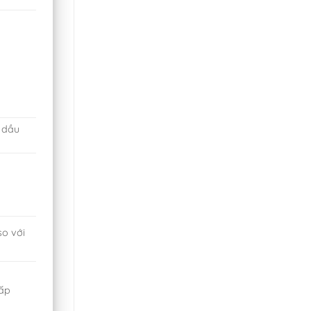
 dầu
o với
ấp