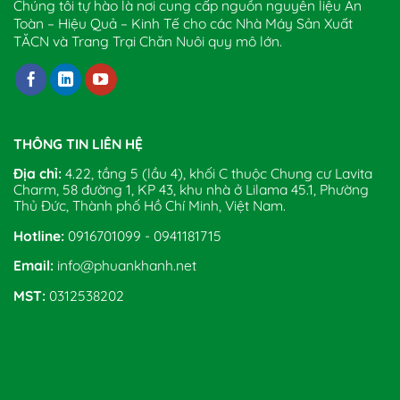
Chúng tôi tự hào là nơi cung cấp nguồn nguyên liệu An
Toàn – Hiệu Quả – Kinh Tế cho các Nhà Máy Sản Xuất
TĂCN và Trang Trại Chăn Nuôi quy mô lớn.
THÔNG TIN LIÊN HỆ
Địa chỉ:
4.22, tầng 5 (lầu 4), khối C thuộc Chung cư Lavita
Charm, 58 đường 1, KP 43, khu nhà ở Lilama 45.1, Phường
Thủ Đức, Thành phố Hồ Chí Minh, Việt Nam.
Hotline:
0916701099 - 0941181715
Email:
info@phuankhanh.net
MST:
0312538202