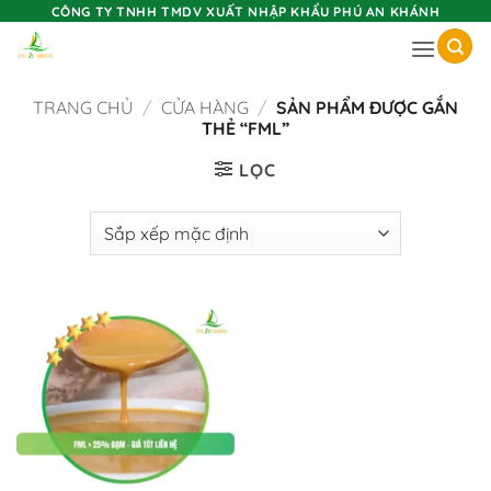
Skip
CÔNG TY TNHH TMDV XUẤT NHẬP KHẨU PHÚ AN KHÁNH
to
content
TRANG CHỦ
/
CỬA HÀNG
/
SẢN PHẨM ĐƯỢC GẮN
THẺ “FML”
LỌC