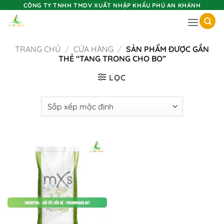
Skip
CÔNG TY TNHH TMDV XUẤT NHẬP KHẨU PHÚ AN KHÁNH
to
content
TRANG CHỦ
/
CỬA HÀNG
/
SẢN PHẨM ĐƯỢC GẮN
THẺ “TANG TRONG CHO BO”
LỌC