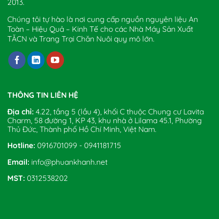
2013.
Chúng tôi tự hào là nơi cung cấp nguồn nguyên liệu An
Toàn – Hiệu Quả – Kinh Tế cho các Nhà Máy Sản Xuất
TĂCN và Trang Trại Chăn Nuôi quy mô lớn.
THÔNG TIN LIÊN HỆ
Địa chỉ:
4.22, tầng 5 (lầu 4), khối C thuộc Chung cư Lavita
Charm, 58 đường 1, KP 43, khu nhà ở Lilama 45.1, Phường
Thủ Đức, Thành phố Hồ Chí Minh, Việt Nam.
Hotline:
0916701099 - 0941181715
Email:
info@phuankhanh.net
MST:
0312538202