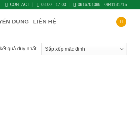
CONTACT
08:00 - 17:00
0916701099 - 0941181715
YỂN DỤNG
LIÊN HỆ
 kết quả duy nhất