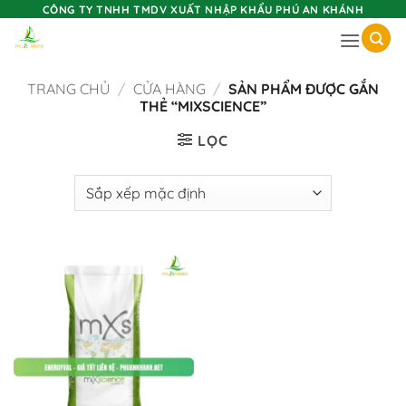
Skip
CÔNG TY TNHH TMDV XUẤT NHẬP KHẨU PHÚ AN KHÁNH
to
content
TRANG CHỦ
/
CỬA HÀNG
/
SẢN PHẨM ĐƯỢC GẮN
THẺ “MIXSCIENCE”
LỌC