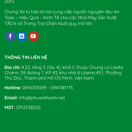
2013.
Chúng tôi tự hào là nơi cung cấp nguồn nguyên liệu An
Toàn – Hiệu Quả – Kinh Tế cho các Nhà Máy Sản Xuất
TĂCN và Trang Trại Chăn Nuôi quy mô lớn.
THÔNG TIN LIÊN HỆ
Địa chỉ:
4.22, tầng 5 (lầu 4), khối C thuộc Chung cư Lavita
Charm, 58 đường 1, KP 43, khu nhà ở Lilama 45.1, Phường
Thủ Đức, Thành phố Hồ Chí Minh, Việt Nam.
Hotline:
0916701099 - 0941181715
Email:
info@phuankhanh.net
MST:
0312538202