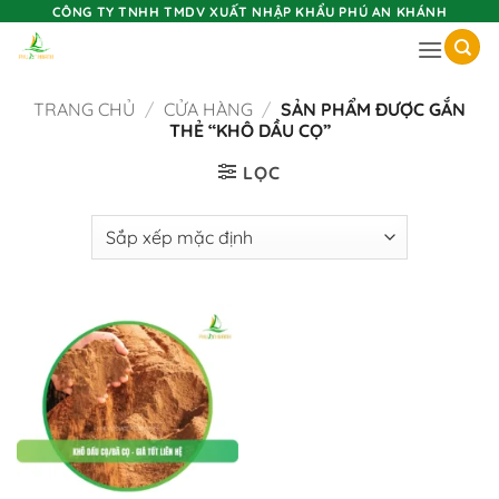
Skip
CÔNG TY TNHH TMDV XUẤT NHẬP KHẨU PHÚ AN KHÁNH
to
content
TRANG CHỦ
/
CỬA HÀNG
/
SẢN PHẨM ĐƯỢC GẮN
THẺ “KHÔ DẦU CỌ”
LỌC