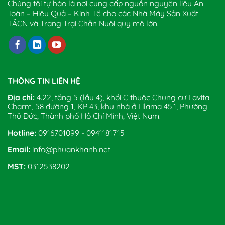
Chúng tôi tự hào là nơi cung cấp nguồn nguyên liệu An
Toàn – Hiệu Quả – Kinh Tế cho các Nhà Máy Sản Xuất
TĂCN và Trang Trại Chăn Nuôi quy mô lớn.
THÔNG TIN LIÊN HỆ
Địa chỉ:
4.22, tầng 5 (lầu 4), khối C thuộc Chung cư Lavita
Charm, 58 đường 1, KP 43, khu nhà ở Lilama 45.1, Phường
Thủ Đức, Thành phố Hồ Chí Minh, Việt Nam.
Hotline:
0916701099 - 0941181715
Email:
info@phuankhanh.net
MST:
0312538202