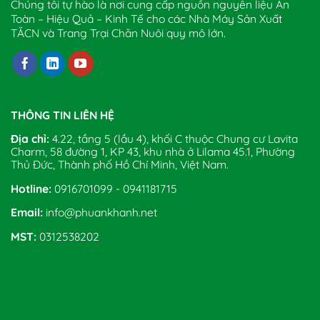
Chúng tôi tự hào là nơi cung cấp nguồn nguyên liệu An
Toàn – Hiệu Quả – Kinh Tế cho các Nhà Máy Sản Xuất
TĂCN và Trang Trại Chăn Nuôi quy mô lớn.
THÔNG TIN LIÊN HỆ
Địa chỉ:
4.22, tầng 5 (lầu 4), khối C thuộc Chung cư Lavita
Charm, 58 đường 1, KP 43, khu nhà ở Lilama 45.1, Phường
Thủ Đức, Thành phố Hồ Chí Minh, Việt Nam.
Hotline:
0916701099 - 0941181715
Email:
info@phuankhanh.net
MST:
0312538202