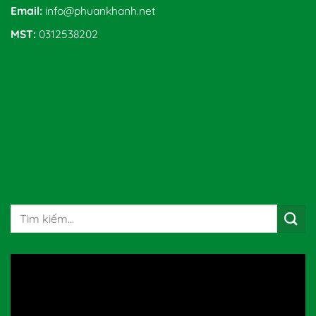
Email:
info@phuankhanh.net
MST:
0312538202
Tìm
kiếm: