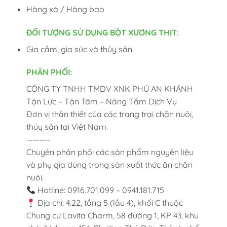
Hàng xá / Hàng bao
ĐỐI TƯỢNG SỬ DỤNG BỘT XƯƠNG THỊT:
Gia cầm, gia súc và thủy sản
PHÂN PHỐI:
CÔNG TY TNHH TMDV XNK PHÚ AN KHÁNH
Tận Lực – Tận Tâm – Nâng Tầm Dịch Vụ
Đơn vị thân thiết của các trang trại chăn nuôi,
thủy sản tại Việt Nam.
———–
Chuyên phân phối các sản phẩm nguyên liệu
và phụ gia dùng trong sản xuất thức ăn chăn
nuôi.
Hotline: 0916.701.099 – 0941.181.715
Địa chỉ: 4.22, tầng 5 (lầu 4), khối C thuộc
Chung cư Lavita Charm, 58 đường 1, KP 43, khu