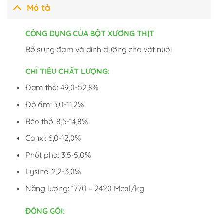
Mô tả
CÔNG DỤNG CỦA BỘT XƯƠNG THỊT
Bổ sung đạm và dinh dưỡng cho vật nuôi
CHỈ TIÊU CHẤT LƯỢNG:
Đạm thô: 49,0-52,8%
Độ ẩm: 3,0-11,2%
Béo thô: 8,5-14,8%
Canxi: 6,0-12,0%
Phốt pho: 3,5-5,0%
Lysine: 2,2-3,0%
Năng lượng: 1770 – 2420 Mcal/kg
ĐÓNG GÓI: