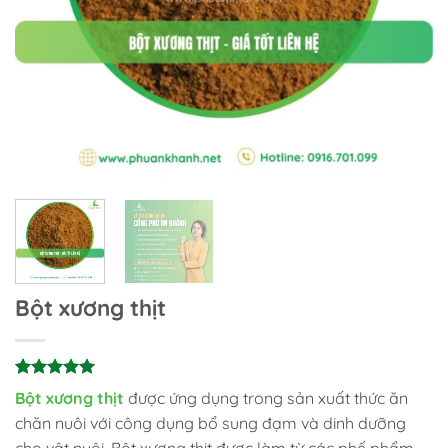
Bột xương thịt
5
4
trên 5
Bột xương thịt
được ứng dụng trong sản xuất thức ăn
dựa trên
chăn nuôi với công dụng bổ sung đạm và dinh dưỡng
đánh giá
cho vật nuôi. Bột xương thịt được làm từ các phế phẩm