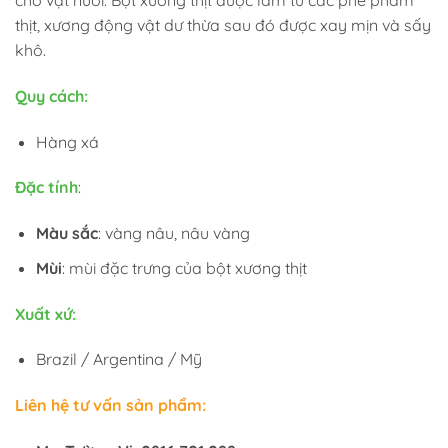
thịt, xương động vật dư thừa sau đó được xay mịn và sấy
khô.
Quy cách:
Hàng xá
Đặc tính
:
Màu sắc
: vàng nâu, nâu vàng
Mùi
: mùi đặc trưng của bột xương thịt
Xuất xứ:
Brazil / Argentina / Mỹ
Liên hệ tư vấn sản phẩm: