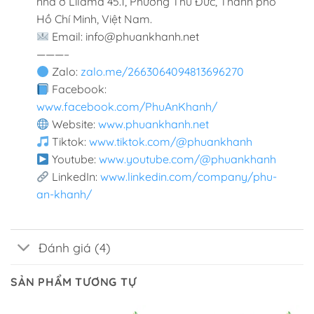
nhà ở Lilama 45.1, Phường Thủ Đức, Thành phố
Hồ Chí Minh, Việt Nam.
Email: info@phuankhanh.net
———–
Zalo:
zalo.me/2663064094813696270
Facebook:
www.facebook.com/PhuAnKhanh/
Website:
www.phuankhanh.net
Tiktok:
www.tiktok.com/@phuankhanh
Youtube:
www.youtube.com/@phuankhanh
LinkedIn:
www.linkedin.com/company/phu-
an-khanh/
Đánh giá (4)
SẢN PHẨM TƯƠNG TỰ