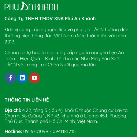
Công Ty TNHH TMDV XNK Phú An Khánh
Đơn vị cung cấp nguyên liệu và phụ gia TĂCN hướng đến
thương hiệu hàng đầu Việt Nam được thành lập vào năm
2013.
Chúng tôi tự hào là nơi cung cấp nguồn nguyên liệu An
Toàn – Hiệu Quả – Kinh Tế cho các Nhà Máy Sản Xuất
TĂCN và Trang Trại Chăn Nuôi quy mô lớn.
THÔNG TIN LIÊN HỆ
Địa chỉ:
4.22, tầng 5 (lầu 4), khối C thuộc Chung cư Lavita
Charm, 58 đường 1, KP 43, khu nhà ở Lilama 45.1, Phường
Thủ Đức, Thành phố Hồ Chí Minh, Việt Nam.
Hotline:
0916701099 - 0941181715