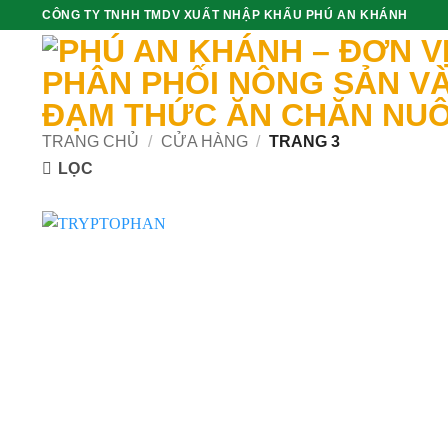
Skip
CÔNG TY TNHH TMDV XUẤT NHẬP KHẨU PHÚ AN KHÁNH
to
content
TRANG CHỦ
/
CỬA HÀNG
/
TRANG 3
LỌC