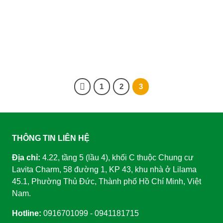
1
2
3
THÔNG TIN LIÊN HỆ
Địa chỉ:
4.22, tầng 5 (lầu 4), khối C thuộc Chung cư
Lavita Charm, 58 đường 1, KP 43, khu nhà ở Lilama
45.1, Phường Thủ Đức, Thành phố Hồ Chí Minh, Việt
Nam.
Hotline:
0916701099 - 0941181715