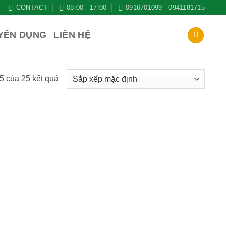
CONTACT
08:00 - 17:00
0916701099 - 0941181715
YỂN DỤNG
LIÊN HỆ
5 của 25 kết quả