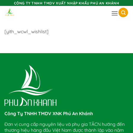
Skip
CÔNG TY TNHH TMDV XUẤT NHẬP KHẨU PHÚ AN KHÁNH
to
content
[yith_wcwl_wishlist]
Công Ty TNHH TMDV XNK Phú An Khánh
Đơn vị cung cấp nguyên liệu và phụ gia TĂCN hướng đến
thương hiệu hàng đầu Việt Nam được thành lập vào năm