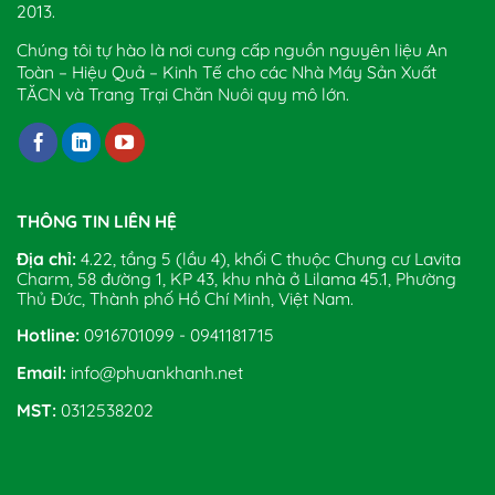
2013.
Chúng tôi tự hào là nơi cung cấp nguồn nguyên liệu An
Toàn – Hiệu Quả – Kinh Tế cho các Nhà Máy Sản Xuất
TĂCN và Trang Trại Chăn Nuôi quy mô lớn.
THÔNG TIN LIÊN HỆ
Địa chỉ:
4.22, tầng 5 (lầu 4), khối C thuộc Chung cư Lavita
Charm, 58 đường 1, KP 43, khu nhà ở Lilama 45.1, Phường
Thủ Đức, Thành phố Hồ Chí Minh, Việt Nam.
Hotline:
0916701099 - 0941181715
Email:
info@phuankhanh.net
MST:
0312538202