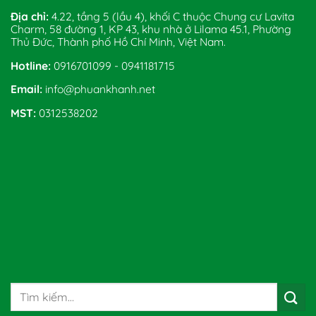
Địa chỉ:
4.22, tầng 5 (lầu 4), khối C thuộc Chung cư Lavita
Charm, 58 đường 1, KP 43, khu nhà ở Lilama 45.1, Phường
Thủ Đức, Thành phố Hồ Chí Minh, Việt Nam.
Hotline:
0916701099 - 0941181715
Email:
info@phuankhanh.net
MST:
0312538202
Tìm
kiếm: